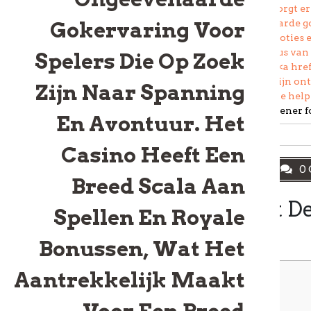
>
General
>
Choosing the Right Dexscreener f
admin
8 de març de 2026
0
Choosing the Right D
Trading Needs
Содержание
Key Features of Dexscreener
Benefits of Using a DEX Scanner