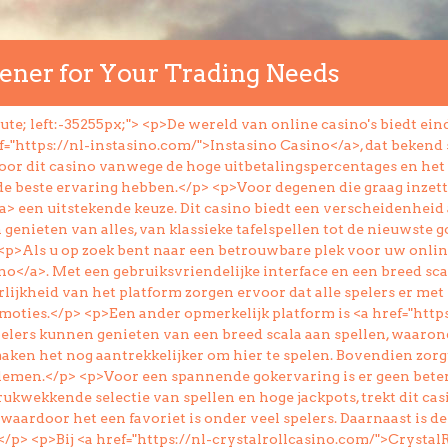
ener for Your Trading Needs
oor elke speler. De klanttevredenheid is hier een topprioriteit, wat blijkt uit de uitstekende klantenservice.</p> <p><a href="https://monixbet-nederland.nl/">MonixBet Casino</a> is een andere uitstekende keuze voor wie op zoek is naar kwaliteit en betrouwbaarheid. Dit casino biedt een gebruiksvriendelijke interface en een indrukwekkende selectie van spellen. De bonussen zijn lucratief en de uitbetalingen zijn snel, wat essentieel is voor een aangename spelervaring. De legaliteit van het casino zorgt ervoor dat spelers altijd met vertrouwen kunnen inzetten.</p> <p>Bij het <a href="https://crystalrollcasino-nederland.nl/">CrystalRoll Casino</a> worden spelers ondergedompeld in een wereld van luxe en opwinding. Het casino is trots op zijn brede scala aan spellen en hoge uitbetalingspercentages. De bonussen en promoties zijn ontworpen om spelers te belonen voor hun loyaliteit. Bovendien zorgt de uitstekende klantenservice ervoor dat elke speler een probleemloze ervaring heeft.</p> <p>Voor degenen die de voorkeur geven aan een diversiteit aan spellen, is <a href="https://nl-1redcasino.com/">1Red Casino</a> de plek om te zijn. Het casino biedt een uitgebreide selectie van spellen, van klassieke slots tot live dealer games. Spelers worden aangetrokken door de genereuze bonussen en de eerlijke spelvoorwaarden. De veilige en legale omgeving van het casino maakt het een vertrouwde keuze voor velen.</p> <p>Ervaren gokkers waarderen <a href="https://happyspins-nederland.com/">Happy Spins Casino</a> om zijn consistente kwaliteit en betrouwbaarheid. Het casino biedt een breed scala aan spellen, waaronder innovatieve slots en klassieke tafelspellen. De bonussen en promoties zijn royaal en gericht op het maximaliseren van de winstkansen voor spelers. Bovendien zorgt de klantenservice ervoor dat alle vragen snel en efficiënt worden afgehandeld.</p> <p><a href="https://nl-spinstarcasino.com/">SpinStar Casino</a> is een platform dat bekend staat om zijn avontuurlijke en spannende speelervaringen. Spelers kunnen genieten van een breed scala aan spellen, van traditionele gokkasten tot moderne videoslots. De bonussen maken het nog aantrekkelijker om te spelen en de uitbetalingen zijn snel, wat bijdraagt aan een positieve spelervaring. De legale status van het casino zorgt ervoor dat spelers altijd veilig kunnen gokken.</p> <p>Bij <a href="https://millionerr-casino.nl/">Millioner Casino</a> worden spelers verwelkomd in een wereld van luxe en hoge inzetten. Het casino biedt een indrukwekkend aantal spellen en beloningen voor zowel nieuwe als ervaren spelers. De bonussen zijn ontworpen om de spelervaring te verrijken en de winstmogelijkheden te vergroten. De klantgerichte aanpak van het casino zorgt ervoor dat elke speler een uitstekende service ontvangt.</p> <p><a href="https://nl-spindog.com/">SpinDog Casino</a> biedt een dynamische en opwindende omgeving voor gokliefhebbers. Het casino heeft een breed scala aan spellen, van klassieke slots tot innovatieve nieuwe releases. De bonussen en promoties zijn ruimhartig, wat het aantrekkelijk maakt voor zowel nieuwe als ervaren spelers. De inzetopties zijn talrijk, waardoor spelers de vrijheid hebben om hun strategie te kiezen.</p> <p>Ervaren spelers die op zoek zijn naar een unieke gokervaring kiezen vaak voor <a href="https://betblasts-nl.nl/">BetBlast Casino</a>. Met een breed scala aan spellen en aantrekkelijke bonussen biedt dit casino een meeslepende ervaring. De klanttevredenheid is een topprioriteit, en de klantenservice is altijd beschikbaar om te helpen. De legale status van het casino zorgt ervoor dat spelers met vertrouwen kunnen inzetten.</p> <p>Voor spelers die willen inzetten op zowel geluk als strategie, is <a href="https://nl-pokobet.com/">Pokobet Casino</a> een uitstekende keuze. Het casino biedt een gevarieerd aanbod van spellen, waaronder poker en slots. De bonussen zijn ontworpen om de spelervaring te verbeteren en de winkansen te vergroten. De klantenservice is professioneel en behulpzaam, wat bijdraagt aan een prettige speelervaring.</p> <p><a href="https://nl-slotmonkey.com/">SlotMonkey Casino</a> biedt een