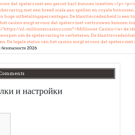
и безопасности 2026
 Comments
лки и настройки