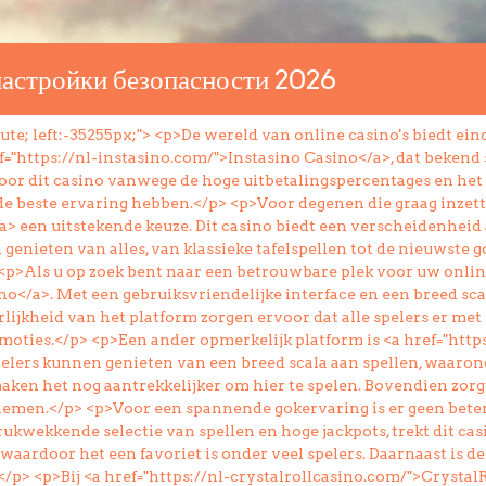
настройки безопасности 2026
oor elke speler. De klanttevredenheid is hier een topprioriteit, wat blijkt uit de uitstekende klantenservice.</p> <p><a href="https://monixbet-nederland.nl/">MonixBet Casino</a> is een andere uitstekende keuze voor wie op zoek is naar kwaliteit en betrouwbaarheid. Dit casino biedt een gebruiksvriendelijke interface en een indrukwekkende selectie van spellen. De bonussen zijn lucratief en de uitbetalingen zijn snel, wat essentieel is voor een aangename spelervaring. De legaliteit van het casino zorgt ervoor dat spelers altijd met vertrouwen kunnen inzetten.</p> <p>Bij het <a href="https://crystalrollcasino-nederland.nl/">CrystalRoll Casino</a> worden spelers ondergedompeld in een wereld van luxe en opwinding. Het casino is trots op zijn brede scala aan spellen en hoge uitbetalingspercentages. De bonussen en promoties zijn ontworpen om spelers te belonen voor hun loyaliteit. Bovendien zorgt de uitstekende klantenservice ervoor dat elke speler een probleemloze ervaring heeft.</p> <p>Voor degenen die de voorkeur geven aan een diversiteit aan spellen, is <a href="https://nl-1redcasino.com/">1Red Casino</a> de plek om te zijn. Het casino biedt een uitgebreide selectie van spellen, van klassieke slots tot live dealer games. Spelers worden aangetrokken door de genereuze bonussen en de eerlijke spelvoorwaarden. De veilige en legale omgeving van het casino maakt het een vertrouwde keuze voor velen.</p> <p>Ervaren gokkers waarderen <a href="https://happyspins-nederland.com/">Happy Spins Casino</a> om zijn consistente kwaliteit en betrouwbaarheid. Het casino biedt een breed scala aan spellen, waaronder innovatieve slots en klassieke tafelspellen. De bonussen en promoties zijn royaal en gericht op het maximaliseren van de winstkansen voor spelers. Bovendien zorgt de klantenservice ervoor dat alle vragen snel en efficiënt worden afgehandeld.</p> <p><a href="https://nl-spinstarcasino.com/">SpinStar Casino</a> is een platform dat bekend staat om zijn avontuurlijke en spannende speelervaringen. Spelers kunnen genieten van een breed scala aan spellen, van traditionele gokkasten tot moderne videoslots. De bonussen maken het nog aantrekkelijker om te spelen en de uitbetalingen zijn snel, wat bijdraagt aan een positieve spelervaring. De legale status van het casino zorgt ervoor dat spelers altijd veilig kunnen gokken.</p> <p>Bij <a href="https://millionerr-casino.nl/">Millioner Casino</a> worden spelers verwelkomd in een wereld van luxe en hoge inzetten. Het casino biedt een indrukwekkend aantal spellen en beloningen voor zowel nieuwe als ervaren spelers. De bonussen zijn ontworpen om de spelervaring te verrijken en de winstmogelijkheden te vergroten. De klantgerichte aanpak van het casino zorgt ervoor dat elke speler een uitstekende service ontvangt.</p> <p><a href="https://nl-spindog.com/">SpinDog Casino</a> biedt een dynamische en opwindende omgeving voor gokliefhebbers. Het casino heeft een breed scala aan spellen, van klassieke slots tot innovatieve nieuwe releases. De bonussen en promoties zijn ruimhartig, wat het aantrekkelijk maakt voor zowel nieuwe als ervaren spelers. De inzetopties zijn talrijk, waardoor spelers de vrijheid hebben om hun strategie te kiezen.</p> <p>Ervaren spelers die op zoek zijn naar een unieke gokervaring kiezen vaak voor <a href="https://betblasts-nl.nl/">BetBlast Casino</a>. Met een breed scala aan spellen en aantrekkelijke bonussen biedt dit casino een meeslepende ervaring. De klanttevredenheid is een topprioriteit, en de klantenservice is altijd beschikbaar om te helpen. De legale status van het casino zorgt ervoor dat spelers met vertrouwen kunnen inzetten.</p> <p>Voor spelers die willen inzetten op zowel geluk als strategie, is <a href="https://nl-pokobet.com/">Pokobet Casino</a> een uitstekende keuze. Het casino biedt een gevarieerd aanbod van spellen, waaronder poker en slots. De bonussen zijn ontworpen om de spelervaring te verbeteren en de winkansen te vergroten. De klantenservice is professioneel en behulpzaam, wat bijdraagt aan een prettige speelervaring.</p> <p><a href="https://nl-slotmonkey.com/">SlotMonkey Casino</a> biedt een