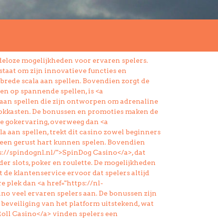
 ongeëvenaarde gokervaring voor spelers die op zoek zijn naar spanning en avontuur. Het casino heeft een breed scala aan spellen en royale bonussen, wat het aantrekkelijk maakt voor een breed publiek. De inzetmogelijkheden zijn divers, waardoor spelers hun strategie kunnen aanpassen aan hun voorkeuren. De legale status van het casino zorgt voor een veilige speelomgeving.</p> <p>Bij <a href="https://lizaronl.nl/">Lizaro Casino</a> kunnen spelers genieten van een innovatieve en spannende spelervaring. Het casino biedt een breed scala aan spellen en genereuze bonussen die het aantrekkelijk maken voor zowel nieuwe als ervaren spelers. De klanttevredenheid is hier een topprioriteit, en de klantenservice staat altijd klaar om te helpen. De legale status van het casino zorgt ervoor dat spelers met een gerust hart kunnen inzetten.</p> <p><a href="https://holy-luck-nl.nl/">Holy Luck Casino</a> biedt spelers een ongeëvenaarde gokervaring met een breed scala aan spellen en royale bonussen. Het casino trekt zowel nieuwe als ervaren spelers aan met zijn aantrekkelijke promoties en hoge uitbetalingspercentages. De klanttevredenheid is een topprioriteit, en de klantenservice is altijd beschikbaar om te helpen. De legale status van het casino zorgt ervoor dat spelers met vertrouwen kunnen inzetten.</p> <p>Voor degenen die willen genieten van een unieke gokervaring is <a href="https://nl-betory.com/">Betory Casino</a> de ideale keuze. Het casino biedt een breed scala aan spellen en aantrekkelijke bonussen die zijn ontworpen om de spelervaring te verbeteren. De klanttevredenheid is hier een topprioriteit, en de klantenservice is altijd beschikbaar om te helpen. De legale status van het casino zorgt ervoor dat spelers met een gerust hart kunnen inzetten.</p> <p>Bij <a href="https://nl-betblast.com/">BetBlast Casino</a> kunnen spelers genieten van een spannende en lonende gokervaring. Het casino biedt een breed scala aan spellen en royale bonussen die het aantrekkelijk maken voor zowel nieuwe als ervaren spelers. De klanttevredenheid is een topprioriteit, en de klantenservice is altijd beschikbaar om te helpen. De legale status van het casino zorgt ervoor dat spelers met vertrouwen kunnen inzetten.</p> <p><a href="https://nl-slotrushcasino.com/">SlotRush Casino</a> biedt een ongeëvenaarde gokervaring voor spelers die op zoek zijn naar spanning en avontuur. Het casino heeft een breed scala aan spellen en royale bonussen, wat het aantrekkelijk maakt voor een breed publiek. De inzetmogelijkheden zijn divers, waardoor spelers hun strategie kunnen aanpassen aan hun voorkeuren. De legale status van het casino zorgt voor een veilige speelomgeving.</p> <p>Bij <a href="https://nl-holyluck.com/">HolyLuck Casino</a> kunnen spelers genieten van een innovatieve en spannende spelervar