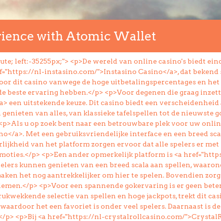
ience with Atomic Wallet
oor elke speler. De klanttevredenheid is hier een topprioriteit, wat blijkt uit de uitstekende klantenservice.</p> <p><a href="https://monixbet-nederland.nl/">MonixBet Casino</a> is een andere uitstekende keuze voor wie op zoek is naar kwaliteit en betrouwbaarheid. Dit casino biedt een gebruiksvriendelijke interface en een indrukwekkende selectie van spellen. De bonussen zijn lucratief en de uitbetalingen zijn snel, wat essentieel is voor een aangename spelervaring. De legaliteit van het casino zorgt ervoor dat spelers altijd met vertrouwen kunnen inzetten.</p> <p>Bij het <a href="https://crystalrollcasino-nederland.nl/">CrystalRoll Casino</a> worden spelers ondergedompeld in een wereld van luxe en opwinding. Het casino is trots op zijn brede scala aan spellen en hoge uitbetalingspercentages. De bonussen en promoties zijn ontworpen om spelers te belonen voor hun loyaliteit. Bovendien zorgt de uitstekende klantenservice ervoor dat elke speler een probleemloze ervaring heeft.</p> <p>Voor degenen die de voorkeur geven aan een diversiteit aan spellen, is <a href="https://nl-1redcasino.com/">1Red Casino</a> de plek om te zijn. Het casino biedt een uitgebreide selectie van spellen, van klassieke slots tot live dealer games. Spelers worden aangetrokken door de genereuze bonussen en de eerlijke spelvoorwaarden. De veilige en legale omgeving van het casino maakt het een vertrouwde keuze voor velen.</p> <p>Ervaren gokkers waarderen <a href="https://happyspins-nederland.com/">Happy Spins Casino</a> om zijn consistente kwaliteit en betrouwbaarheid. Het casino biedt een breed scala aan spellen, waaronder innovatieve slots en klassieke tafelspellen. De bonussen en promoties zijn royaal en gericht op het maximaliseren van de winstkansen voor spelers. Bovendien zorgt de klantenservice ervoor dat alle vragen snel en efficiënt worden afgehandeld.</p> <p><a href="https://nl-spinstarcasino.com/">SpinStar Casino</a> is een platform dat bekend staat om zijn avontuurlijke en spannende speelervaringen. Spelers kunnen genieten van een breed scala aan spellen, van traditionele gokkasten tot moderne videoslots. De bonussen maken het nog aantrekkelijker om te spelen en de uitbetalingen zijn snel, wat bijdraagt aan een positieve spelervaring. De legale status van het casino zorgt ervoor dat spelers altijd veilig kunnen gokken.</p> <p>Bij <a href="https://millionerr-casino.nl/">Millioner Casino</a> worden spelers verwelkomd in een wereld van luxe en hoge inzetten. Het casino biedt een indrukwekkend aantal spellen en beloningen voor zowel nieuwe als ervaren spelers. De bonussen zijn ontworpen om de spelervaring te verrijken en de winstmogelijkheden te vergroten. De klantgerichte aanpak van het casino zorgt ervoor dat elke speler een uitstekende service ontvangt.</p> <p><a href="https://nl-spindog.com/">SpinDog Casino</a> biedt een dynamische en opwindende omgeving voor gokliefhebbers. Het casino heeft een breed scala aan spellen, van klassieke slots tot innovatieve nieuwe releases. De bonussen en promoties zijn ruimhartig, wat het aantrekkelijk maakt voor zowel nieuwe als ervaren spelers. De inzetopties zijn talrijk, waardoor spelers de vrijheid hebben om hun strategie te kiezen.</p> <p>Ervaren spelers die op zoek zijn naar een unieke gokervaring kiezen vaak voor <a href="https://betblasts-nl.nl/">BetBlast Casino</a>. Met een breed scala aan spellen en aantrekkelijke bonussen biedt dit casino een meeslepende ervaring. De klanttevredenheid is een topprioriteit, en de klantenservice is altijd beschikbaar om te helpen. De legale status van het casino zorgt ervoor dat spelers met vertrouwen kunnen inzetten.</p> <p>Voor spelers die willen inzetten op zowel geluk als strategie, is <a href="https://nl-pokobet.com/">Pokobet Casino</a> een uitstekende keuze. Het casino biedt een gevarieerd aanbod van spellen, waaronder poker en slots. De bonussen zijn ontworpen om de spelervaring te verbeteren en de winkansen te vergroten. De klantenservice is professioneel en behulpzaam, wat bijdraagt aan een prettige speelervaring.</p> <p><a href="https://nl-slotmonkey.com/">SlotMonkey Casino</a> biedt een