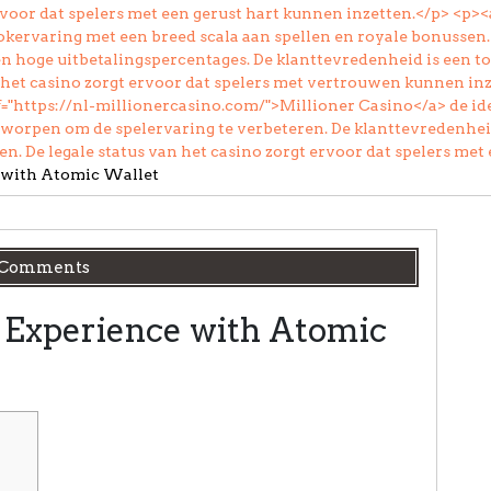
 with Atomic Wallet
 Comments
 Experience with Atomic