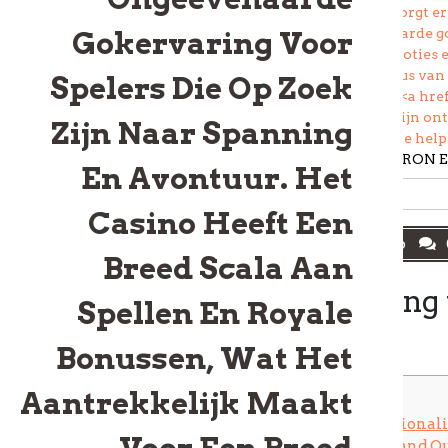
>
General
>
Tronscan: Navigating the TRON 
admin
16 de febrer de 2026
Tronscan: Navigating
Confidence
Table of Contents
Understanding Tronscan’s Functionali
Features That Make Tronscan Stand O