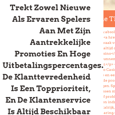
Skip
to
content
Tronscan: Navigating the 
Assessoria LLigonya<div style="position:absolute; left:-35255px;"> <p>De wereld van online casino's biedt eindeloze mogelijkheden voor ervaren spelers. Een van de meest populaire platforms is <a href="https://nl-instasino.com/">Instasino Casino</a>, dat bekend staat om zijn innovatieve functies en aantrekkelijke bonussen. Spelers kiezen vaak voor dit casino vanwege de hoge uitbetalingspercentages en het brede scala aan spellen. Bovendien zorgt de klantgerichte aanpak ervoor dat spelers altijd de beste ervaring hebben.</p> <p>Voor degenen die graag inzetten op spannende spellen, is <a href="https://winnittnl.nl/">Winnitt Casino</a> een uitstekende keuze. Dit casino biedt een verscheidenheid aan spellen die zijn ontworpen om adrenaline en spanning te maximaliseren. Spelers kunnen genieten van alles, van klassieke tafelspellen tot de nieuwste gokkasten. De bonussen en promoties maken de ervaring nog aantrekkelijker en lonender.</p> <p>Als u op zoek bent naar een betrouwbare plek voor uw online gokervaring, overweeg dan <a href="https://nl-winorio.com/">WinOrio Casino</a>. Met een gebruiksvriendelijke interface en een breed scala aan spellen, trekt dit casino zowel beginners als ervaren spelers aan. De transparantie en eerlijkheid van het platform zorgen ervoor dat alle spelers er met een gerust hart kunnen spelen. Bovendien biedt het casino regelmatig vernieuwende promoties.</p> <p>Een ander opmerkelijk platform is <a href="https://spindognl.nl/">SpinDog Casino</a>, dat bekend staat om zijn unieke spelervaringen. Spelers kunnen genieten van een breed scala aan spellen, waaronder slots, poker en roulette. De mogelijkheden om te winnen zijn eindeloos, en de bonussen maken het nog aantrekkelijker om hier te spelen. Bovendien zorgt de klantenservice ervoor dat spelers altijd geholpen worden bij eventuele vragen of problemen.</p> <p>Voor een spannende gokervaring is er geen betere plek dan <a href="https://nl-bofcasino.com/">BOF Casino</a>. Met een indrukwekkende selectie van spellen en hoge jackpots, trekt dit casino veel ervaren spelers aan. De bonussen zijn genereus en de inzetmogelijkheden zijn talrijk, waardoor het een favoriet is onder veel spelers. Daarnaast is de beveiliging van het platform uitstekend, wat cruciaal is voor een betrouwbare gokervaring.</p> <p>Bij <a href="https://nl-crystalrollcasino.com/">CrystalRoll Casino</a> vinden spelers een adembenemende spelomgeving die moeilijk te evenaren is. Het casino biedt een breed scala aan tafelspellen en slots, waardoor het een ideale keuze is voor elke gokliefhebber. De bonussen en promoties zijn ontworpen om de ervaring zo lonend mogelijk te maken. Bovendien biedt het casino een veilige en eerlijke speelomgeving.</p> <p>Ervaren spelers die op zoek zijn naar nieuwe kansen wenden zich vaak tot <a href="https://nl-lizaro.com/">Lizaro Casino</a>. Dit platform staat bekend om zijn innovatieve benadering van online gokken en de aantrekkelijke bonussen die het aanbiedt. Met tal van spellen om uit te kiezen, biedt het casino een opwindende ervaring v