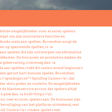
 ongeëvenaarde gokervaring voor spelers die op zoek zijn naar spanning en avontuur. Het casino heeft een breed scala aan spellen en royale bonussen, wat het aantrekkelijk maakt voor een breed publiek. De inzetmogelijkheden zijn divers, waardoor spelers hun strategie kunnen aanpassen aan hun voorkeuren. De legale status van het casino zorgt voor een veilige speelomgeving.</p> <p>Bij <a href="https://lizaronl.nl/">Lizaro Casino</a> kunnen spelers genieten van een innovatieve en spannende spelervaring. Het casino biedt een breed scala aan spellen en genereuze bonussen die het aantrekkelijk maken voor zowel nieuwe als ervaren spelers. De klanttevredenheid is hier een topprioriteit, en de klantenservice staat altijd klaar om te helpen. De legale status van het casino zorgt ervoor dat spelers met een gerust hart kunnen inzetten.</p> <p><a href="https://holy-luck-nl.nl/">Holy Luck Casino</a> biedt spelers een ongeëvenaarde gokervaring met een breed scala aan spellen en royale bonussen. Het casino trekt zowel nieuwe als ervaren spelers aan met zijn aantrekkelijke promoties en hoge uitbetalingspercentages. De klanttevredenheid is een topprioriteit, en de klantenservice is altijd beschikbaar om te helpen. De legale status van het casino zorgt ervoor dat spelers met vertrouwen kunnen inzetten.</p> <p>Voor degenen die willen genieten van een unieke gokervaring is <a href="https://nl-betory.com/">Betory Casino</a> de ideale keuze. Het casino biedt een breed scala aan spellen en aantrekkelijke bonussen die zijn ontworpen om de spelervaring te verbeteren. De klanttevredenheid is hier een topprioriteit, en de klantenservice is altijd beschikbaar om te helpen. De legale status van het casino zorgt ervoor dat spelers met een gerust hart kunnen inzetten.</p> <p>Bij <a href="https://nl-betblast.com/">BetBlast Casino</a> kunnen spelers genieten van een spannende en lonende gokervaring. Het casino biedt een breed scala aan spellen en royale bonussen die het aantrekkelijk maken voor zowel nieuwe als ervaren spelers. De klanttevredenheid is een topprioriteit, en de klantenservice is altijd beschikbaar om te helpen. De legale status van het casino zorgt ervoor dat spelers met vertrouwen kunnen inzetten.</p> <p><a href="https://nl-slotrushcasino.com/">SlotRush Casino</a> biedt een ongeëvenaarde gokervaring voor spelers die op zoek zijn naar spanning en avontuur. Het casino heeft een breed scala aan spellen en royale bonussen, wat het aantrekkelijk maakt voor een breed publiek. De inzetmogelijkheden zijn divers, waardoor spelers hun strategie kunnen aanpassen aan hun voorkeuren. De legale status van het casino zorgt voor een veilige speelomgeving.</p> <p>Bij <a href="https://nl-holyluck.com/">HolyLuck Casino</a> kunnen spelers genieten van een innovatieve en spannende spelervar