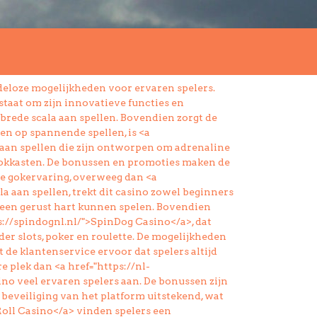
 ongeëvenaarde gokervaring voor spelers die op zoek zijn naar spanning en avontuur. Het casino heeft een breed scala aan spellen en royale bonussen, wat het aantrekkelijk maakt voor een breed publiek. De inzetmogelijkheden zijn divers, waardoor spelers hun strategie kunnen aanpassen aan hun voorkeuren. De legale status van het casino zorgt voor een veilige speelomgeving.</p> <p>Bij <a href="https://lizaronl.nl/">Lizaro Casino</a> kunnen spelers genieten van een innovatieve en spannende spelervaring. Het casino biedt een breed scala aan spellen en genereuze bonussen die het aantrekkelijk maken voor zowel nieuwe als ervaren spelers. De klanttevredenheid is hier een topprioriteit, en de klantenservice staat altijd klaar om te helpen. De legale status van het casino zorgt ervoor dat spelers met een gerust hart kunnen inzetten.</p> <p><a href="https://holy-luck-nl.nl/">Holy Luck Casino</a> biedt spelers een ongeëvenaarde gokervaring met een breed scala aan spellen en royale bonussen. Het casino trekt zowel nieuwe als ervaren spelers aan met zijn aantrekkelijke promoties en hoge uitbetalingspercentages. De klanttevredenheid is een topprioriteit, en de klantenservice is altijd beschikbaar om te helpen. De legale status van het casino zorgt ervoor dat spelers met vertrouwen kunnen inzetten.</p> <p>Voor degenen die willen genieten van een unieke gokervaring is <a href="https://nl-betory.com/">Betory Casino</a> de ideale keuze. Het casino biedt een breed scala aan spellen en aantrekkelijke bonussen die zijn ontworpen om de spelervaring te verbeteren. De klanttevredenheid is hier een topprioriteit, en de klantenservice is altijd beschikbaar om te helpen. De legale status van het casino zorgt ervoor dat spelers met een gerust hart kunnen inzetten.</p> <p>Bij <a href="https://nl-betblast.com/">BetBlast Casino</a> kunnen spelers genieten van een spannende en lonende gokervaring. Het casino biedt een breed scala aan spellen en royale bonussen die het aantrekkelijk maken voor zowel nieuwe als ervaren spelers. De klanttevredenheid is een topprioriteit, en de klantenservice is altijd beschikbaar om te helpen. De legale status van het casino zorgt ervoor dat spelers met vertrouwen kunnen inzetten.</p> <p><a href="https://nl-slotrushcasino.com/">SlotRush Casino</a> biedt een ongeëvenaarde gokervaring voor spelers die op zoek zijn naar spanning en avontuur. Het casino heeft een breed scala aan spellen en royale bonussen, wat het aantrekkelijk maakt voor een breed publiek. De inzetmogelijkheden zijn divers, waardoor spelers hun strategie kunnen aanpassen aan hun voorkeuren. De legale status van het casino zorgt voor een veilige speelomgeving.</p> <p>Bij <a href="https://nl-holyluck.com/">HolyLuck Casino</a> kunnen spelers genieten van een innovatieve en spannende spelervar