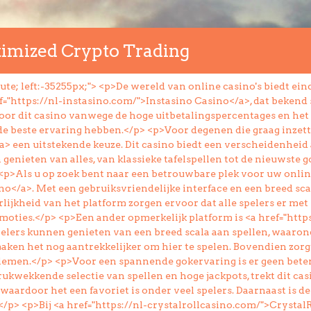
timized Crypto Trading
oor elke speler. De klanttevredenheid is hier een topprioriteit, wat blijkt uit de uitstekende klantenservice.</p> <p><a href="https://monixbet-nederland.nl/">MonixBet Casino</a> is een andere uitstekende keuze voor wie op zoek is naar kwaliteit en betrouwbaarheid. Dit casino biedt een gebruiksvriendelijke interface en een indrukwekkende selectie van spellen. De bonussen zijn lucratief en de uitbetalingen zijn snel, wat essentieel is voor een aangename spelervaring. De legaliteit van het casino zorgt ervoor dat spelers altijd met vertrouwen kunnen inzetten.</p> <p>Bij het <a href="https://crystalrollcasino-nederland.nl/">CrystalRoll Casino</a> worden spelers ondergedompeld in een wereld van luxe en opwinding. Het casino is trots op zijn brede scala aan spellen en hoge uitbetalingspercentages. De bonussen en promoties zijn ontworpen om spelers te belonen voor hun loyaliteit. Bovendien zorgt de uitstekende klantenservice ervoor dat elke speler een probleemloze ervaring heeft.</p> <p>Voor degenen die de voorkeur geven aan een diversiteit aan spellen, is <a href="https://nl-1redcasino.com/">1Red Casino</a> de plek om te zijn. Het casino biedt een uitgebreide selectie van spellen, van klassieke slots tot live dealer games. Spelers worden aangetrokken door de genereuze bonussen en de eerlijke spelvoorwaarden. De veilige en legale omgeving van het casino maakt het een vertrouwde keuze voor velen.</p> <p>Ervaren gokkers waarderen <a href="https://happyspins-nederland.com/">Happy Spins Casino</a> om zijn consistente kwaliteit en betrouwbaarheid. Het casino biedt een breed scala aan spellen, waaronder innovatieve slots en klassieke tafelspellen. De bonussen en promoties zijn royaal en gericht op het maximaliseren van de winstkansen voor spelers. Bovendien zorgt de klantenservice ervoor dat alle vragen snel en efficiënt worden afgehandeld.</p> <p><a href="https://nl-spinstarcasino.com/">SpinStar Casino</a> is een platform dat bekend staat om zijn avontuurlijke en spannende speelervaringen. Spelers kunnen genieten van een breed scala aan spellen, van traditionele gokkasten tot moderne videoslots. De bonussen maken het nog aantrekkelijker om te spelen en de uitbetalingen zijn snel, wat bijdraagt aan een positieve spelervaring. De legale status van het casino zorgt ervoor dat spelers altijd veilig kunnen gokken.</p> <p>Bij <a href="https://millionerr-casino.nl/">Millioner Casino</a> worden spelers verwelkomd in een wereld van luxe en hoge inzetten. Het casino biedt een indrukwekkend aantal spellen en beloningen voor zowel nieuwe als ervaren spelers. De bonussen zijn ontworpen om de spelervaring te verrijken en de winstmogelijkheden te vergroten. De klantgerichte aanpak van het casino zorgt ervoor dat elke speler een uitstekende service ontvangt.</p> <p><a href="https://nl-spindog.com/">SpinDog Casino</a> biedt een dynamische en opwindende omgeving voor gokliefhebbers. Het casino heeft een breed scala aan spellen, van klassieke slots tot innovatieve nieuwe releases. De bonussen en promoties zijn ruimhartig, wat het aantrekkelijk maakt voor zowel nieuwe als ervaren spelers. De inzetopties zijn talrijk, waardoor spelers de vrijheid hebben om hun strategie te kiezen.</p> <p>Ervaren spelers die op zoek zijn naar een unieke gokervaring kiezen vaak voor <a href="https://betblasts-nl.nl/">BetBlast Casino</a>. Met een breed scala aan spellen en aantrekkelijke bonussen biedt dit casino een meeslepende ervaring. De klanttevredenheid is een topprioriteit, en de klantenservice is altijd beschikbaar om te helpen. De legale status van het casino zorgt ervoor dat spelers met vertrouwen kunnen inzetten.</p> <p>Voor spelers die willen inzetten op zowel geluk als strategie, is <a href="https://nl-pokobet.com/">Pokobet Casino</a> een uitstekende keuze. Het casino biedt een gevarieerd aanbod van spellen, waaronder poker en slots. De bonussen zijn ontworpen om de spelervaring te verbeteren en de winkansen te vergroten. De klantenservice is professioneel en behulpzaam, wat bijdraagt aan een prettige speelervaring.</p> <p><a href="https://nl-slotmonkey.com/">SlotMonkey Casino</a> biedt een