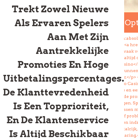
Skip
to
content
Harnessing Bscscan for Op
Assessoria LLigonya<div style="position:absolute; left:-35255px;"> <p>De wereld van online casino's biedt eindeloze mogelijkheden voor ervaren spelers. Een van de meest populaire platforms is <a href="https://nl-instasino.com/">Instasino Casino</a>, dat bekend staat om zijn innovatieve functies en aantrekkelijke bonussen. Spelers kiezen vaak voor dit casino vanwege de hoge uitbetalingspercentages en het brede scala aan spellen. Bovendien zorgt de klantgerichte aanpak ervoor dat spelers altijd de beste ervaring hebben.</p> <p>Voor degenen die graag inzetten op spannende spellen, is <a href="https://winnittnl.nl/">Winnitt Casino</a> een uitstekende keuze. Dit casino biedt een verscheidenheid aan spellen die zijn ontworpen om adrenaline en spanning te maximaliseren. Spelers kunnen genieten van alles, van klassieke tafelspellen tot de nieuwste gokkasten. De bonussen en promoties maken de ervaring nog aantrekkelijker en lonender.</p> <p>Als u op zoek bent naar een betrouwbare plek voor uw online gokervaring, overweeg dan <a href="https://nl-winorio.com/">WinOrio Casino</a>. Met een gebruiksvriendelijke interface en een breed scala aan spellen, trekt dit casino zowel beginners als ervaren spelers aan. De transparantie en eerlijkheid van het platform zorgen ervoor dat alle spelers er met een gerust hart kunnen spelen. Bovendien biedt het casino regelmatig vernieuwende promoties.</p> <p>Een ander opmerkelijk platform is <a href="https://spindognl.nl/">SpinDog Casino</a>, dat bekend staat om zijn unieke spelervaringen. Spelers kunnen genieten van een breed scala aan spellen, waaronder slots, poker en roulette. De mogelijkheden om te winnen zijn eindeloos, en de bonussen maken het nog aantrekkelijker om hier te spelen. Bovendien zorgt de klantenservice ervoor dat spelers altijd geholpen worden bij eventuele vragen of problemen.</p> <p>Voor een spannende gokervaring is er geen betere plek dan <a href="https://nl-bofcasino.com/">BOF Casino</a>. Met een indrukwekkende selectie van spellen en hoge jackpots, trekt dit casino veel ervaren spelers aan. De bonussen zijn genereus en de inzetmogelijkheden zijn talrijk, waardoor het een favoriet is onder veel spelers. Daarnaast is de beveiliging van het platform uitstekend, wat cruciaal is voor een betrouwbare gokervaring.</p> <p>Bij <a href="https://nl-crystalrollcasino.com/">CrystalRoll Casino</a> vinden spelers een adembenemende spelomgeving die moeilijk te evenaren is. Het casino biedt een breed scala aan tafelspellen en slots, waardoor het een ideale keuze is voor elke gokliefhebber. De bonussen en promoties zijn ontworpen om de ervaring zo lonend mogelijk te maken. Bovendien biedt het casino een veilige en eerlijke speelomgeving.</p> <p>Ervaren spelers die op zoek zijn naar nieuwe kansen wenden zich vaak tot <a href="https://nl-lizaro.com/">Lizaro Casino</a>. Dit platform staat bekend om zijn innovatieve benadering van online gokken en de aantrekkelijke bonussen die het aanbiedt. Met tal van spellen om uit te kiezen, biedt het casino een opwindende ervaring v