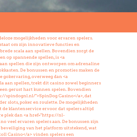
 ongeëvenaarde gokervaring voor spelers die op zoek zijn naar spanning en avontuur. Het casino heeft een breed scala aan spellen en royale bonussen, wat het aantrekkelijk maakt voor een breed publiek. De inzetmogelijkheden zijn divers, waardoor spelers hun strategie kunnen aanpassen aan hun voorkeuren. De legale status van het casino zorgt voor een veilige speelomgeving.</p> <p>Bij <a href="https://lizaronl.nl/">Lizaro Casino</a> kunnen spelers genieten van een innovatieve en spannende spelervaring. Het casino biedt een breed scala aan spellen en genereuze bonussen die het aantrekkelijk maken voor zowel nieuwe als ervaren spelers. De klanttevredenheid is hier een topprioriteit, en de klantenservice staat altijd klaar om te helpen. De legale status van het casino zorgt ervoor dat spelers met een gerust hart kunnen inzetten.</p> <p><a href="https://holy-luck-nl.nl/">Holy Luck Casino</a> biedt spelers een ongeëvenaarde gokervaring met een breed scala aan spellen en royale bonussen. Het casino trekt zowel nieuwe als ervaren spelers aan met zijn aantrekkelijke promoties en hoge uitbetalingspercentages. De klanttevredenheid is een topprioriteit, en de klantenservice is altijd beschikbaar om te helpen. De legale status van het casino zorgt ervoor dat spelers met vertrouwen kunnen inzetten.</p> <p>Voor degenen die willen genieten van een unieke gokervaring is <a href="https://nl-betory.com/">Betory Casino</a> de ideale keuze. Het casino biedt een breed scala aan spellen en aantrekkelijke bonussen die zijn ontworpen om de spelervaring te verbeteren. De klanttevredenheid is hier een topprioriteit, en de klantenservice is altijd beschikbaar om te helpen. De legale status van het casino zorgt ervoor dat spelers met een gerust hart kunnen inzetten.</p> <p>Bij <a href="https://nl-betblast.com/">BetBlast Casino</a> kunnen spelers genieten van een spannende en lonende gokervaring. Het casino biedt een breed scala aan spellen en royale bonussen die het aantrekkelijk maken voor zowel nieuwe als ervaren spelers. De klanttevredenheid is een topprioriteit, en de klantenservice is altijd beschikbaar om te helpen. De legale status van het casino zorgt ervoor dat spelers met vertrouwen kunnen inzetten.</p> <p><a href="https://nl-slotrushcasino.com/">SlotRush Casino</a> biedt een ongeëvenaarde gokervaring voor spelers die op zoek zijn naar spanning en avontuur. Het casino heeft een breed scala aan spellen en royale bonussen, wat het aantrekkelijk maakt voor een breed publiek. De inzetmogelijkheden zijn divers, waardoor spelers hun strategie kunnen aanpassen aan hun voorkeuren. De legale status van het casino zorgt voor een veilige speelomgeving.</p> <p>Bij <a href="https://nl-holyluck.com/">HolyLuck Casino</a> kunnen spelers genieten van een innovatieve en spannende spelervar