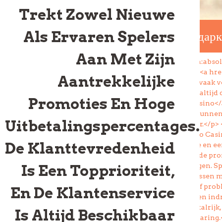
Skip
to
content
Кракен: безопасное вход в дар
Assessoria LLigonya<div style="position:absolute; left:-35255px;"> <p>De wereld van online casino's biedt eindeloze mogelijkheden voor ervaren spelers. Een van de meest populaire platforms is <a href="https://nl-instasino.com/">Instasino Casino</a>, dat bekend staat om zijn innovatieve functies en aantrekkelijke bonussen. Spelers kiezen vaak voor dit casino vanwege de hoge uitbetalingspercentages en het brede scala aan spellen. Bovendien zorgt de klantgerichte aanpak ervoor dat spelers altijd de beste ervaring hebben.</p> <p>Voor degenen die graag inzetten op spannende spellen, is <a href="https://winnittnl.nl/">Winnitt Casino</a> een uitstekende keuze. Dit casino biedt een verscheidenheid aan spellen die zijn ontworpen om adrenaline en spanning te maximaliseren. Spelers kunnen genieten van alles, van klassieke tafelspellen tot de nieuwste gokkasten. De bonussen en promoties maken de ervaring nog aantrekkelijker en lonender.</p> <p>Als u op zoek bent naar een betrouwbare plek voor uw online gokervaring, overweeg dan <a href="https://nl-winorio.com/">WinOrio Casino</a>. Met een gebruiksvriendelijke interface en een breed scala aan spellen, trekt dit casino zowel beginners als ervaren spelers aan. De transparantie en eerlijkheid van het platform zorgen ervoor dat alle spelers er met een gerust hart kunnen spelen. Bovendien biedt het casino regelmatig vernieuwende promoties.</p> <p>Een ander opmerkelijk platform is <a href="https://spindognl.nl/">SpinDog Casino</a>, dat bekend staat om zijn unieke spelervaringen. Spelers kunnen genieten van een breed scala aan spellen, waaronder slots, poker en roulette. De mogelijkheden om te winnen zijn eindeloos, en de bonussen maken het nog aantrekkelijker om hier te spelen. Bovendien zorgt de klantenservice ervoor dat spelers altijd geholpen worden bij eventuele vragen of problemen.</p> <p>Voor een spannende gokervaring is er geen betere plek dan <a href="https://nl-bofcasino.com/">BOF Casino</a>. Met een indrukwekkende selectie van spellen en hoge jackpots, trekt dit casino veel ervaren spelers aan. De bonussen zijn genereus en de inzetmogelijkheden zijn talrijk, waardoor het een favoriet is onder veel spelers. Daarnaast is de beveiliging van het platform uitstekend, wat cruciaal is voor een betrouwbare gokervaring.</p> <p>Bij <a href="https://nl-crystalrollcasino.com/">CrystalRoll Casino</a> vinden spelers een adembenemende spelomgeving die moeilijk te evenaren is. Het casino biedt een breed scala aan tafelspellen en slots, waardoor het een ideale keuze is voor elke gokliefhebber. De bonussen en promoties zijn ontworpen om de ervaring zo lonend mogelijk te maken. Bovendien biedt het casino een veilige en eerlijke speelomgeving.</p> <p>Ervaren spelers die op zoek zijn naar nieuwe kansen wenden zich vaak tot <a href="https://nl-lizaro.com/">Lizaro Casino</a>. Dit platform staat bekend om zijn innovatieve benadering van online gokken en de aantrekkelijke bonussen die het aanbiedt. Met tal van spellen om uit te kiezen, biedt het casino een opwindende ervaring v