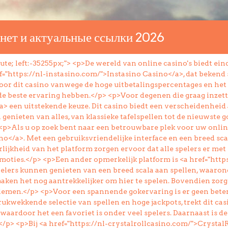
кнет и актуальные ссылки 2026
oor elke speler. De klanttevredenheid is hier een topprioriteit, wat blijkt uit de uitstekende klantenservice.</p> <p><a href="https://monixbet-nederland.nl/">MonixBet Casino</a> is een andere uitstekende keuze voor wie op zoek is naar kwaliteit en betrouwbaarheid. Dit casino biedt een gebruiksvriendelijke interface en een indrukwekkende selectie van spellen. De bonussen zijn lucratief en de uitbetalingen zijn snel, wat essentieel is voor een aangename spelervaring. De legaliteit van het casino zorgt ervoor dat spelers altijd met vertrouwen kunnen inzetten.</p> <p>Bij het <a href="https://crystalrollcasino-nederland.nl/">CrystalRoll Casino</a> worden spelers ondergedompeld in een wereld van luxe en opwinding. Het casino is trots op zijn brede scala aan spellen en hoge uitbetalingspercentages. De bonussen en promoties zijn ontworpen om spelers te belonen voor hun loyaliteit. Bovendien zorgt de uitstekende klantenservice ervoor dat elke speler een probleemloze ervaring heeft.</p> <p>Voor degenen die de voorkeur geven aan een diversiteit aan spellen, is <a href="https://nl-1redcasino.com/">1Red Casino</a> de plek om te zijn. Het casino biedt een uitgebreide selectie van spellen, van klassieke slots tot live dealer games. Spelers worden aangetrokken door de genereuze bonussen en de eerlijke spelvoorwaarden. De veilige en legale omgeving van het casino maakt het een vertrouwde keuze voor velen.</p> <p>Ervaren gokkers waarderen <a href="https://happyspins-nederland.com/">Happy Spins Casino</a> om zijn consistente kwaliteit en betrouwbaarheid. Het casino biedt een breed scala aan spellen, waaronder innovatieve slots en klassieke tafelspellen. De bonussen en promoties zijn royaal en gericht op het maximaliseren van de winstkansen voor spelers. Bovendien zorgt de klantenservice ervoor dat alle vragen snel en efficiënt worden afgehandeld.</p> <p><a href="https://nl-spinstarcasino.com/">SpinStar Casino</a> is een platform dat bekend staat om zijn avontuurlijke en spannende speelervaringen. Spelers kunnen genieten van een breed scala aan spellen, van traditionele gokkasten tot moderne videoslots. De bonussen maken het nog aantrekkelijker om te spelen en de uitbetalingen zijn snel, wat bijdraagt aan een positieve spelervaring. De legale status van het casino zorgt ervoor dat spelers altijd veilig kunnen gokken.</p> <p>Bij <a href="https://millionerr-casino.nl/">Millioner Casino</a> worden spelers verwelkomd in een wereld van luxe en hoge inzetten. Het casino biedt een indrukwekkend aantal spellen en beloningen voor zowel nieuwe als ervaren spelers. De bonussen zijn ontworpen om de spelervaring te verrijken en de winstmogelijkheden te vergroten. De klantgerichte aanpak van het casino zorgt ervoor dat elke speler een uitstekende service ontvangt.</p> <p><a href="https://nl-spindog.com/">SpinDog Casino</a> biedt een dynamische en opwindende omgeving voor gokliefhebbers. Het casino heeft een breed scala aan spellen, van klassieke slots tot innovatieve nieuwe releases. De bonussen en promoties zijn ruimhartig, wat het aantrekkelijk maakt voor zowel nieuwe als ervaren spelers. De inzetopties zijn talrijk, waardoor spelers de vrijheid hebben om hun strategie te kiezen.</p> <p>Ervaren spelers die op zoek zijn naar een unieke gokervaring kiezen vaak voor <a href="https://betblasts-nl.nl/">BetBlast Casino</a>. Met een breed scala aan spellen en aantrekkelijke bonussen biedt dit casino een meeslepende ervaring. De klanttevredenheid is een topprioriteit, en de klantenservice is altijd beschikbaar om te helpen. De legale status van het casino zorgt ervoor dat spelers met vertrouwen kunnen inzetten.</p> <p>Voor spelers die willen inzetten op zowel geluk als strategie, is <a href="https://nl-pokobet.com/">Pokobet Casino</a> een uitstekende keuze. Het casino biedt een gevarieerd aanbod van spellen, waaronder poker en slots. De bonussen zijn ontworpen om de spelervaring te verbeteren en de winkansen te vergroten. De klantenservice is professioneel en behulpzaam, wat bijdraagt aan een prettige speelervaring.</p> <p><a href="https://nl-slotmonkey.com/">SlotMonkey Casino</a> biedt een