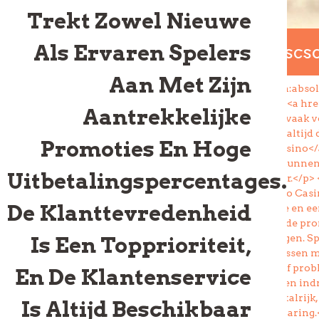
Skip
to
content
Discover the Power of Bscs
Assessoria LLigonya<div style="position:absolute; left:-35255px;"> <p>De wereld van online casino's biedt eindeloze mogelijkheden voor ervaren spelers. Een van de meest populaire platforms is <a href="https://nl-instasino.com/">Instasino Casino</a>, dat bekend staat om zijn innovatieve functies en aantrekkelijke bonussen. Spelers kiezen vaak voor dit casino vanwege de hoge uitbetalingspercentages en het brede scala aan spellen. Bovendien zorgt de klantgerichte aanpak ervoor dat spelers altijd de beste ervaring hebben.</p> <p>Voor degenen die graag inzetten op spannende spellen, is <a href="https://winnittnl.nl/">Winnitt Casino</a> een uitstekende keuze. Dit casino biedt een verscheidenheid aan spellen die zijn ontworpen om adrenaline en spanning te maximaliseren. Spelers kunnen genieten van alles, van klassieke tafelspellen tot de nieuwste gokkasten. De bonussen en promoties maken de ervaring nog aantrekkelijker en lonender.</p> <p>Als u op zoek bent naar een betrouwbare plek voor uw online gokervaring, overweeg dan <a href="https://nl-winorio.com/">WinOrio Casino</a>. Met een gebruiksvriendelijke interface en een breed scala aan spellen, trekt dit casino zowel beginners als ervaren spelers aan. De transparantie en eerlijkheid van het platform zorgen ervoor dat alle spelers er met een gerust hart kunnen spelen. Bovendien biedt het casino regelmatig vernieuwende promoties.</p> <p>Een ander opmerkelijk platform is <a href="https://spindognl.nl/">SpinDog Casino</a>, dat bekend staat om zijn unieke spelervaringen. Spelers kunnen genieten van een breed scala aan spellen, waaronder slots, poker en roulette. De mogelijkheden om te winnen zijn eindeloos, en de bonussen maken het nog aantrekkelijker om hier te spelen. Bovendien zorgt de klantenservice ervoor dat spelers altijd geholpen worden bij eventuele vragen of problemen.</p> <p>Voor een spannende gokervaring is er geen betere plek dan <a href="https://nl-bofcasino.com/">BOF Casino</a>. Met een indrukwekkende selectie van spellen en hoge jackpots, trekt dit casino veel ervaren spelers aan. De bonussen zijn genereus en de inzetmogelijkheden zijn talrijk, waardoor het een favoriet is onder veel spelers. Daarnaast is de beveiliging van het platform uitstekend, wat cruciaal is voor een betrouwbare gokervaring.</p> <p>Bij <a href="https://nl-crystalrollcasino.com/">CrystalRoll Casino</a> vinden spelers een adembenemende spelomgeving die moeilijk te evenaren is. Het casino biedt een breed scala aan tafelspellen en slots, waardoor het een ideale keuze is voor elke gokliefhebber. De bonussen en promoties zijn ontworpen om de ervaring zo lonend mogelijk te maken. Bovendien biedt het casino een veilige en eerlijke speelomgeving.</p> <p>Ervaren spelers die op zoek zijn naar nieuwe kansen wenden zich vaak tot <a href="https://nl-lizaro.com/">Lizaro Casino</a>. Dit platform staat bekend om zijn innovatieve benadering van online gokken en de aantrekkelijke bonussen die het aanbiedt. Met tal van spellen om uit te kiezen, biedt het casino een opwindende ervaring v