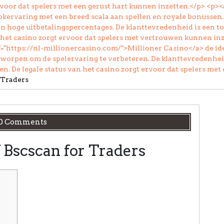
 Traders
0 Comments
 Bscscan for Traders