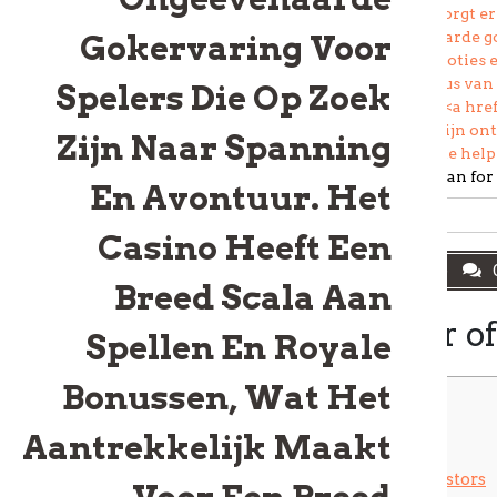
>
General
>
Discover the Power of Bscscan for
admin
29 de gener de 2026
Discover the Power of
Table of Contents
What is Bscscan?
Key Features of Bscscan
Benefits for Cryptocurrency Investors