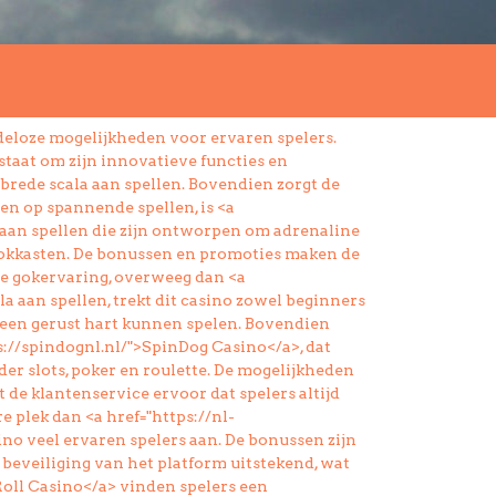
 ongeëvenaarde gokervaring voor spelers die op zoek zijn naar spanning en avontuur. Het casino heeft een breed scala aan spellen en royale bonussen, wat het aantrekkelijk maakt voor een breed publiek. De inzetmogelijkheden zijn divers, waardoor spelers hun strategie kunnen aanpassen aan hun voorkeuren. De legale status van het casino zorgt voor een veilige speelomgeving.</p> <p>Bij <a href="https://lizaronl.nl/">Lizaro Casino</a> kunnen spelers genieten van een innovatieve en spannende spelervaring. Het casino biedt een breed scala aan spellen en genereuze bonussen die het aantrekkelijk maken voor zowel nieuwe als ervaren spelers. De klanttevredenheid is hier een topprioriteit, en de klantenservice staat altijd klaar om te helpen. De legale status van het casino zorgt ervoor dat spelers met een gerust hart kunnen inzetten.</p> <p><a href="https://holy-luck-nl.nl/">Holy Luck Casino</a> biedt spelers een ongeëvenaarde gokervaring met een breed scala aan spellen en royale bonussen. Het casino trekt zowel nieuwe als ervaren spelers aan met zijn aantrekkelijke promoties en hoge uitbetalingspercentages. De klanttevredenheid is een topprioriteit, en de klantenservice is altijd beschikbaar om te helpen. De legale status van het casino zorgt ervoor dat spelers met vertrouwen kunnen inzetten.</p> <p>Voor degenen die willen genieten van een unieke gokervaring is <a href="https://nl-betory.com/">Betory Casino</a> de ideale keuze. Het casino biedt een breed scala aan spellen en aantrekkelijke bonussen die zijn ontworpen om de spelervaring te verbeteren. De klanttevredenheid is hier een topprioriteit, en de klantenservice is altijd beschikbaar om te helpen. De legale status van het casino zorgt ervoor dat spelers met een gerust hart kunnen inzetten.</p> <p>Bij <a href="https://nl-betblast.com/">BetBlast Casino</a> kunnen spelers genieten van een spannende en lonende gokervaring. Het casino biedt een breed scala aan spellen en royale bonussen die het aantrekkelijk maken voor zowel nieuwe als ervaren spelers. De klanttevredenheid is een topprioriteit, en de klantenservice is altijd beschikbaar om te helpen. De legale status van het casino zorgt ervoor dat spelers met vertrouwen kunnen inzetten.</p> <p><a href="https://nl-slotrushcasino.com/">SlotRush Casino</a> biedt een ongeëvenaarde gokervaring voor spelers die op zoek zijn naar spanning en avontuur. Het casino heeft een breed scala aan spellen en royale bonussen, wat het aantrekkelijk maakt voor een breed publiek. De inzetmogelijkheden zijn divers, waardoor spelers hun strategie kunnen aanpassen aan hun voorkeuren. De legale status van het casino zorgt voor een veilige speelomgeving.</p> <p>Bij <a href="https://nl-holyluck.com/">HolyLuck Casino</a> kunnen spelers genieten van een innovatieve en spannende spelervar