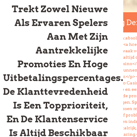
Skip
to
content
Essential Guide to Using D
Assessoria LLigonya<div style="position:absolute; left:-35255px;"> <p>De wereld van online casino's biedt eindeloze mogelijkheden voor ervaren spelers. Een van de meest populaire platforms is <a href="https://nl-instasino.com/">Instasino Casino</a>, dat bekend staat om zijn innovatieve functies en aantrekkelijke bonussen. Spelers kiezen vaak voor dit casino vanwege de hoge uitbetalingspercentages en het brede scala aan spellen. Bovendien zorgt de klantgerichte aanpak ervoor dat spelers altijd de beste ervaring hebben.</p> <p>Voor degenen die graag inzetten op spannende spellen, is <a href="https://winnittnl.nl/">Winnitt Casino</a> een uitstekende keuze. Dit casino biedt een verscheidenheid aan spellen die zijn ontworpen om adrenaline en spanning te maximaliseren. Spelers kunnen genieten van alles, van klassieke tafelspellen tot de nieuwste gokkasten. De bonussen en promoties maken de ervaring nog aantrekkelijker en lonender.</p> <p>Als u op zoek bent naar een betrouwbare plek voor uw online gokervaring, overweeg dan <a href="https://nl-winorio.com/">WinOrio Casino</a>. Met een gebruiksvriendelijke interface en een breed scala aan spellen, trekt dit casino zowel beginners als ervaren spelers aan. De transparantie en eerlijkheid van het platform zorgen ervoor dat alle spelers er met een gerust hart kunnen spelen. Bovendien biedt het casino regelmatig vernieuwende promoties.</p> <p>Een ander opmerkelijk platform is <a href="https://spindognl.nl/">SpinDog Casino</a>, dat bekend staat om zijn unieke spelervaringen. Spelers kunnen genieten van een breed scala aan spellen, waaronder slots, poker en roulette. De mogelijkheden om te winnen zijn eindeloos, en de bonussen maken het nog aantrekkelijker om hier te spelen. Bovendien zorgt de klantenservice ervoor dat spelers altijd geholpen worden bij eventuele vragen of problemen.</p> <p>Voor een spannende gokervaring is er geen betere plek dan <a href="https://nl-bofcasino.com/">BOF Casino</a>. Met een indrukwekkende selectie van spellen en hoge jackpots, trekt dit casino veel ervaren spelers aan. De bonussen zijn genereus en de inzetmogelijkheden zijn talrijk, waardoor het een favoriet is onder veel spelers. Daarnaast is de beveiliging van het platform uitstekend, wat cruciaal is voor een betrouwbare gokervaring.</p> <p>Bij <a href="https://nl-crystalrollcasino.com/">CrystalRoll Casino</a> vinden spelers een adembenemende spelomgeving die moeilijk te evenaren is. Het casino biedt een breed scala aan tafelspellen en slots, waardoor het een ideale keuze is voor elke gokliefhebber. De bonussen en promoties zijn ontworpen om de ervaring zo lonend mogelijk te maken. Bovendien biedt het casino een veilige en eerlijke speelomgeving.</p> <p>Ervaren spelers die op zoek zijn naar nieuwe kansen wenden zich vaak tot <a href="https://nl-lizaro.com/">Lizaro Casino</a>. Dit platform staat bekend om zijn innovatieve benadering van online gokken en de aantrekkelijke bonussen die het aanbiedt. Met tal van spellen om uit te kiezen, biedt het casino een opwindende ervaring v