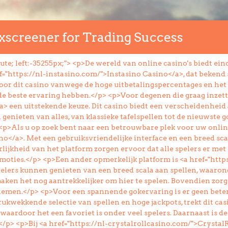
exscreener for Trading Success
oor elke speler. De klanttevredenheid is hier een topprioriteit, wat blijkt uit de uitstekende klantenservice.</p> <p><a href="https://monixbet-nederland.nl/">MonixBet Casino</a> is een andere uitstekende keuze voor wie op zoek is naar kwaliteit en betrouwbaarheid. Dit casino biedt een gebruiksvriendelijke interface en een indrukwekkende selectie van spellen. De bonussen zijn lucratief en de uitbetalingen zijn snel, wat essentieel is voor een aangename spelervaring. De legaliteit van het casino zorgt ervoor dat spelers altijd met vertrouwen kunnen inzetten.</p> <p>Bij het <a href="https://crystalrollcasino-nederland.nl/">CrystalRoll Casino</a> worden spelers ondergedompeld in een wereld van luxe en opwinding. Het casino is trots op zijn brede scala aan spellen en hoge uitbetalingspercentages. De bonussen en promoties zijn ontworpen om spelers te belonen voor hun loyaliteit. Bovendien zorgt de uitstekende klantenservice ervoor dat elke speler een probleemloze ervaring heeft.</p> <p>Voor degenen die de voorkeur geven aan een diversiteit aan spellen, is <a href="https://nl-1redcasino.com/">1Red Casino</a> de plek om te zijn. Het casino biedt een uitgebreide selectie van spellen, van klassieke slots tot live dealer games. Spelers worden aangetrokken door de genereuze bonussen en de eerlijke spelvoorwaarden. De veilige en legale omgeving van het casino maakt het een vertrouwde keuze voor velen.</p> <p>Ervaren gokkers waarderen <a href="https://happyspins-nederland.com/">Happy Spins Casino</a> om zijn consistente kwaliteit en betrouwbaarheid. Het casino biedt een breed scala aan spellen, waaronder innovatieve slots en klassieke tafelspellen. De bonussen en promoties zijn royaal en gericht op het maximaliseren van de winstkansen voor spelers. Bovendien zorgt de klantenservice ervoor dat alle vragen snel en efficiënt worden afgehandeld.</p> <p><a href="https://nl-spinstarcasino.com/">SpinStar Casino</a> is een platform dat bekend staat om zijn avontuurlijke en spannende speelervaringen. Spelers kunnen genieten van een breed scala aan spellen, van traditionele gokkasten tot moderne videoslots. De bonussen maken het nog aantrekkelijker om te spelen en de uitbetalingen zijn snel, wat bijdraagt aan een positieve spelervaring. De legale status van het casino zorgt ervoor dat spelers altijd veilig kunnen gokken.</p> <p>Bij <a href="https://millionerr-casino.nl/">Millioner Casino</a> worden spelers verwelkomd in een wereld van luxe en hoge inzetten. Het casino biedt een indrukwekkend aantal spellen en beloningen voor zowel nieuwe als ervaren spelers. De bonussen zijn ontworpen om de spelervaring te verrijken en de winstmogelijkheden te vergroten. De klantgerichte aanpak van het casino zorgt ervoor dat elke speler een uitstekende service ontvangt.</p> <p><a href="https://nl-spindog.com/">SpinDog Casino</a> biedt een dynamische en opwindende omgeving voor gokliefhebbers. Het casino heeft een breed scala aan spellen, van klassieke slots tot innovatieve nieuwe releases. De bonussen en promoties zijn ruimhartig, wat het aantrekkelijk maakt voor zowel nieuwe als ervaren spelers. De inzetopties zijn talrijk, waardoor spelers de vrijheid hebben om hun strategie te kiezen.</p> <p>Ervaren spelers die op zoek zijn naar een unieke gokervaring kiezen vaak voor <a href="https://betblasts-nl.nl/">BetBlast Casino</a>. Met een breed scala aan spellen en aantrekkelijke bonussen biedt dit casino een meeslepende ervaring. De klanttevredenheid is een topprioriteit, en de klantenservice is altijd beschikbaar om te helpen. De legale status van het casino zorgt ervoor dat spelers met vertrouwen kunnen inzetten.</p> <p>Voor spelers die willen inzetten op zowel geluk als strategie, is <a href="https://nl-pokobet.com/">Pokobet Casino</a> een uitstekende keuze. Het casino biedt een gevarieerd aanbod van spellen, waaronder poker en slots. De bonussen zijn ontworpen om de spelervaring te verbeteren en de winkansen te vergroten. De klantenservice is professioneel en behulpzaam, wat bijdraagt aan een prettige speelervaring.</p> <p><a href="https://nl-slotmonkey.com/">SlotMonkey Casino</a> biedt een