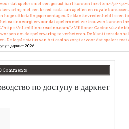
тупу в даркнет 2026
0 Comments
водство по доступу в даркнет