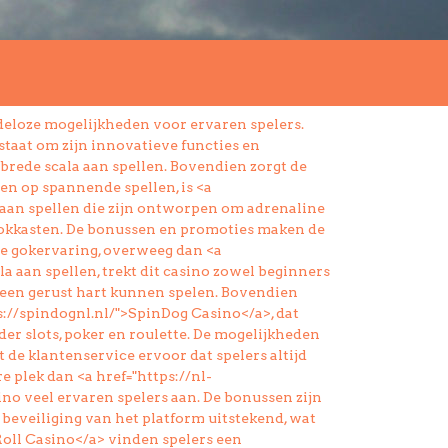
 ongeëvenaarde gokervaring voor spelers die op zoek zijn naar spanning en avontuur. Het casino heeft een breed scala aan spellen en royale bonussen, wat het aantrekkelijk maakt voor een breed publiek. De inzetmogelijkheden zijn divers, waardoor spelers hun strategie kunnen aanpassen aan hun voorkeuren. De legale status van het casino zorgt voor een veilige speelomgeving.</p> <p>Bij <a href="https://lizaronl.nl/">Lizaro Casino</a> kunnen spelers genieten van een innovatieve en spannende spelervaring. Het casino biedt een breed scala aan spellen en genereuze bonussen die het aantrekkelijk maken voor zowel nieuwe als ervaren spelers. De klanttevredenheid is hier een topprioriteit, en de klantenservice staat altijd klaar om te helpen. De legale status van het casino zorgt ervoor dat spelers met een gerust hart kunnen inzetten.</p> <p><a href="https://holy-luck-nl.nl/">Holy Luck Casino</a> biedt spelers een ongeëvenaarde gokervaring met een breed scala aan spellen en royale bonussen. Het casino trekt zowel nieuwe als ervaren spelers aan met zijn aantrekkelijke promoties en hoge uitbetalingspercentages. De klanttevredenheid is een topprioriteit, en de klantenservice is altijd beschikbaar om te helpen. De legale status van het casino zorgt ervoor dat spelers met vertrouwen kunnen inzetten.</p> <p>Voor degenen die willen genieten van een unieke gokervaring is <a href="https://nl-betory.com/">Betory Casino</a> de ideale keuze. Het casino biedt een breed scala aan spellen en aantrekkelijke bonussen die zijn ontworpen om de spelervaring te verbeteren. De klanttevredenheid is hier een topprioriteit, en de klantenservice is altijd beschikbaar om te helpen. De legale status van het casino zorgt ervoor dat spelers met een gerust hart kunnen inzetten.</p> <p>Bij <a href="https://nl-betblast.com/">BetBlast Casino</a> kunnen spelers genieten van een spannende en lonende gokervaring. Het casino biedt een breed scala aan spellen en royale bonussen die het aantrekkelijk maken voor zowel nieuwe als ervaren spelers. De klanttevredenheid is een topprioriteit, en de klantenservice is altijd beschikbaar om te helpen. De legale status van het casino zorgt ervoor dat spelers met vertrouwen kunnen inzetten.</p> <p><a href="https://nl-slotrushcasino.com/">SlotRush Casino</a> biedt een ongeëvenaarde gokervaring voor spelers die op zoek zijn naar spanning en avontuur. Het casino heeft een breed scala aan spellen en royale bonussen, wat het aantrekkelijk maakt voor een breed publiek. De inzetmogelijkheden zijn divers, waardoor spelers hun strategie kunnen aanpassen aan hun voorkeuren. De legale status van het casino zorgt voor een veilige speelomgeving.</p> <p>Bij <a href="https://nl-holyluck.com/">HolyLuck Casino</a> kunnen spelers genieten van een innovatieve en spannende spelervar