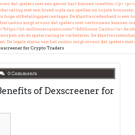
exscreener for Crypto Traders
0 Comments
enefits of Dexscreener for