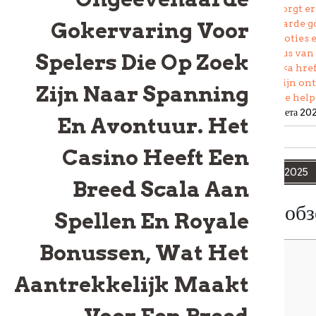
>
General
>
Кракен: Актуальный обзор даркнета 20
admin
22 de novembre de 2025
Кракен: Актуальный обз
Содержание
Как работает кракен в даркнете?
Безопасность использования кракен
Ссылки на кракен онион и тор