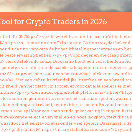
ool for Crypto Traders in 2026
oor elke speler. De klanttevredenheid is hier een topprioriteit, wat blijkt uit de uitstekende klantenservice.</p> <p><a href="https://monixbet-nederland.nl/">MonixBet Casino</a> is een andere uitstekende keuze voor wie op zoek is naar kwaliteit en betrouwbaarheid. Dit casino biedt een gebruiksvriendelijke interface en een indrukwekkende selectie van spellen. De bonussen zijn lucratief en de uitbetalingen zijn snel, wat essentieel is voor een aangename spelervaring. De legaliteit van het casino zorgt ervoor dat spelers altijd met vertrouwen kunnen inzetten.</p> <p>Bij het <a href="https://crystalrollcasino-nederland.nl/">CrystalRoll Casino</a> worden spelers ondergedompeld in een wereld van luxe en opwinding. Het casino is trots op zijn brede scala aan spellen en hoge uitbetalingspercentages. De bonussen en promoties zijn ontworpen om spelers te belonen voor hun loyaliteit. Bovendien zorgt de uitstekende klantenservice ervoor dat elke speler een probleemloze ervaring heeft.</p> <p>Voor degenen die de voorkeur geven aan een diversiteit aan spellen, is <a href="https://nl-1redcasino.com/">1Red Casino</a> de plek om te zijn. Het casino biedt een uitgebreide selectie van spellen, van klassieke slots tot live dealer games. Spelers worden aangetrokken door de genereuze bonussen en de eerlijke spelvoorwaarden. De veilige en legale omgeving van het casino maakt het een vertrouwde keuze voor velen.</p> <p>Ervaren gokkers waarderen <a href="https://happyspins-nederland.com/">Happy Spins Casino</a> om zijn consistente kwaliteit en betrouwbaarheid. Het casino biedt een breed scala aan spellen, waaronder innovatieve slots en klassieke tafelspellen. De bonussen en promoties zijn royaal en gericht op het maximaliseren van de winstkansen voor spelers. Bovendien zorgt de klantenservice ervoor dat alle vragen snel en efficiënt worden afgehandeld.</p> <p><a href="https://nl-spinstarcasino.com/">SpinStar Casino</a> is een platform dat bekend staat om zijn avontuurlijke en spannende speelervaringen. Spelers kunnen genieten van een breed scala aan spellen, van traditionele gokkasten tot moderne videoslots. De bonussen maken het nog aantrekkelijker om te spelen en de uitbetalingen zijn snel, wat bijdraagt aan een positieve spelervaring. De legale status van het casino zorgt ervoor dat spelers altijd veilig kunnen gokken.</p> <p>Bij <a href="https://millionerr-casino.nl/">Millioner Casino</a> worden spelers verwelkomd in een wereld van luxe en hoge inzetten. Het casino biedt een indrukwekkend aantal spellen en beloningen voor zowel nieuwe als ervaren spelers. De bonussen zijn ontworpen om de spelervaring te verrijken en de winstmogelijkheden te vergroten. De klantgerichte aanpak van het casino zorgt ervoor dat elke speler een uitstekende service ontvangt.</p> <p><a href="https://nl-spindog.com/">SpinDog Casino</a> biedt een dynamische en opwindende omgeving voor gokliefhebbers. Het casino heeft een breed scala aan spellen, van klassieke slots tot innovatieve nieuwe releases. De bonussen en promoties zijn ruimhartig, wat het aantrekkelijk maakt voor zowel nieuwe als ervaren spelers. De inzetopties zijn talrijk, waardoor spelers de vrijheid hebben om hun strategie te kiezen.</p> <p>Ervaren spelers die op zoek zijn naar een unieke gokervaring kiezen vaak voor <a href="https://betblasts-nl.nl/">BetBlast Casino</a>. Met een breed scala aan spellen en aantrekkelijke bonussen biedt dit casino een meeslepende ervaring. De klanttevredenheid is een topprioriteit, en de klantenservice is altijd beschikbaar om te helpen. De legale status van het casino zorgt ervoor dat spelers met vertrouwen kunnen inzetten.</p> <p>Voor spelers die willen inzetten op zowel geluk als strategie, is <a href="https://nl-pokobet.com/">Pokobet Casino</a> een uitstekende keuze. Het casino biedt een gevarieerd aanbod van spellen, waaronder poker en slots. De bonussen zijn ontworpen om de spelervaring te verbeteren en de winkansen te vergroten. De klantenservice is professioneel en behulpzaam, wat bijdraagt aan een prettige speelervaring.</p> <p><a href="https://nl-slotmonkey.com/">SlotMonkey Casino</a> biedt een