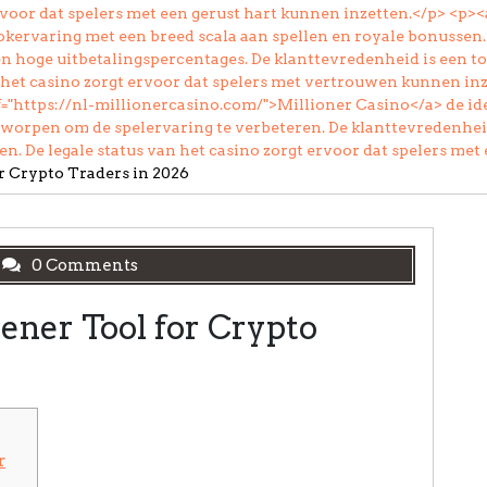
r Crypto Traders in 2026
0 Comments
ener Tool for Crypto
r