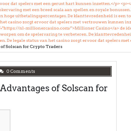
of Solscan for Crypto Traders
0 Comments
Advantages of Solscan for