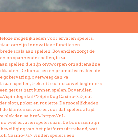
 ongeëvenaarde gokervaring voor spelers die op zoek zijn naar spanning en avontuur. Het casino heeft een breed scala aan spellen en royale bonussen, wat het aantrekkelijk maakt voor een breed publiek. De inzetmogelijkheden zijn divers, waardoor spelers hun strategie kunnen aanpassen aan hun voorkeuren. De legale status van het casino zorgt voor een veilige speelomgeving.</p> <p>Bij <a href="https://lizaronl.nl/">Lizaro Casino</a> kunnen spelers genieten van een innovatieve en spannende spelervaring. Het casino biedt een breed scala aan spellen en genereuze bonussen die het aantrekkelijk maken voor zowel nieuwe als ervaren spelers. De klanttevredenheid is hier een topprioriteit, en de klantenservice staat altijd klaar om te helpen. De legale status van het casino zorgt ervoor dat spelers met een gerust hart kunnen inzetten.</p> <p><a href="https://holy-luck-nl.nl/">Holy Luck Casino</a> biedt spelers een ongeëvenaarde gokervaring met een breed scala aan spellen en royale bonussen. Het casino trekt zowel nieuwe als ervaren spelers aan met zijn aantrekkelijke promoties en hoge uitbetalingspercentages. De klanttevredenheid is een topprioriteit, en de klantenservice is altijd beschikbaar om te helpen. De legale status van het casino zorgt ervoor dat spelers met vertrouwen kunnen inzetten.</p> <p>Voor degenen die willen genieten van een unieke gokervaring is <a href="https://nl-betory.com/">Betory Casino</a> de ideale keuze. Het casino biedt een breed scala aan spellen en aantrekkelijke bonussen die zijn ontworpen om de spelervaring te verbeteren. De klanttevredenheid is hier een topprioriteit, en de klantenservice is altijd beschikbaar om te helpen. De legale status van het casino zorgt ervoor dat spelers met een gerust hart kunnen inzetten.</p> <p>Bij <a href="https://nl-betblast.com/">BetBlast Casino</a> kunnen spelers genieten van een spannende en lonende gokervaring. Het casino biedt een breed scala aan spellen en royale bonussen die het aantrekkelijk maken voor zowel nieuwe als ervaren spelers. De klanttevredenheid is een topprioriteit, en de klantenservice is altijd beschikbaar om te helpen. De legale status van het casino zorgt ervoor dat spelers met vertrouwen kunnen inzetten.</p> <p><a href="https://nl-slotrushcasino.com/">SlotRush Casino</a> biedt een ongeëvenaarde gokervaring voor spelers die op zoek zijn naar spanning en avontuur. Het casino heeft een breed scala aan spellen en royale bonussen, wat het aantrekkelijk maakt voor een breed publiek. De inzetmogelijkheden zijn divers, waardoor spelers hun strategie kunnen aanpassen aan hun voorkeuren. De legale status van het casino zorgt voor een veilige speelomgeving.</p> <p>Bij <a href="https://nl-holyluck.com/">HolyLuck Casino</a> kunnen spelers genieten van een innovatieve en spannende spelervar