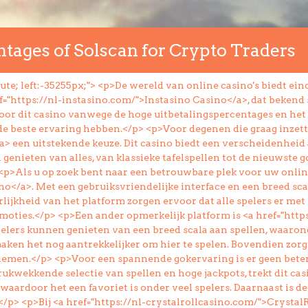
tages of Solscan for Crypto Traders
oor elke speler. De klanttevredenheid is hier een topprioriteit, wat blijkt uit de uitstekende klantenservice.</p> <p><a href="https://monixbet-nederland.nl/">MonixBet Casino</a> is een andere uitstekende keuze voor wie op zoek is naar kwaliteit en betrouwbaarheid. Dit casino biedt een gebruiksvriendelijke interface en een indrukwekkende selectie van spellen. De bonussen zijn lucratief en de uitbetalingen zijn snel, wat essentieel is voor een aangename spelervaring. De legaliteit van het casino zorgt ervoor dat spelers altijd met vertrouwen kunnen inzetten.</p> <p>Bij het <a href="https://crystalrollcasino-nederland.nl/">CrystalRoll Casino</a> worden spelers ondergedompeld in een wereld van luxe en opwinding. Het casino is trots op zijn brede scala aan spellen en hoge uitbetalingspercentages. De bonussen en promoties zijn ontworpen om spelers te belonen voor hun loyaliteit. Bovendien zorgt de uitstekende klantenservice ervoor dat elke speler een probleemloze ervaring heeft.</p> <p>Voor degenen die de voorkeur geven aan een diversiteit aan spellen, is <a href="https://nl-1redcasino.com/">1Red Casino</a> de plek om te zijn. Het casino biedt een uitgebreide selectie van spellen, van klassieke slots tot live dealer games. Spelers worden aangetrokken door de genereuze bonussen en de eerlijke spelvoorwaarden. De veilige en legale omgeving van het casino maakt het een vertrouwde keuze voor velen.</p> <p>Ervaren gokkers waarderen <a href="https://happyspins-nederland.com/">Happy Spins Casino</a> om zijn consistente kwaliteit en betrouwbaarheid. Het casino biedt een breed scala aan spellen, waaronder innovatieve slots en klassieke tafelspellen. De bonussen en promoties zijn royaal en gericht op het maximaliseren van de winstkansen voor spelers. Bovendien zorgt de klantenservice ervoor dat alle vragen snel en efficiënt worden afgehandeld.</p> <p><a href="https://nl-spinstarcasino.com/">SpinStar Casino</a> is een platform dat bekend staat om zijn avontuurlijke en spannende speelervaringen. Spelers kunnen genieten van een breed scala aan spellen, van traditionele gokkasten tot moderne videoslots. De bonussen maken het nog aantrekkelijker om te spelen en de uitbetalingen zijn snel, wat bijdraagt aan een positieve spelervaring. De legale status van het casino zorgt ervoor dat spelers altijd veilig kunnen gokken.</p> <p>Bij <a href="https://millionerr-casino.nl/">Millioner Casino</a> worden spelers verwelkomd in een wereld van luxe en hoge inzetten. Het casino biedt een indrukwekkend aantal spellen en beloningen voor zowel nieuwe als ervaren spelers. De bonussen zijn ontworpen om de spelervaring te verrijken en de winstmogelijkheden te vergroten. De klantgerichte aanpak van het casino zorgt ervoor dat elke speler een uitstekende service ontvangt.</p> <p><a href="https://nl-spindog.com/">SpinDog Casino</a> biedt een dynamische en opwindende omgeving voor gokliefhebbers. Het casino heeft een breed scala aan spellen, van klassieke slots tot innovatieve nieuwe releases. De bonussen en promoties zijn ruimhartig, wat het aantrekkelijk maakt voor zowel nieuwe als ervaren spelers. De inzetopties zijn talrijk, waardoor spelers de vrijheid hebben om hun strategie te kiezen.</p> <p>Ervaren spelers die op zoek zijn naar een unieke gokervaring kiezen vaak voor <a href="https://betblasts-nl.nl/">BetBlast Casino</a>. Met een breed scala aan spellen en aantrekkelijke bonussen biedt dit casino een meeslepende ervaring. De klanttevredenheid is een topprioriteit, en de klantenservice is altijd beschikbaar om te helpen. De legale status van het casino zorgt ervoor dat spelers met vertrouwen kunnen inzetten.</p> <p>Voor spelers die willen inzetten op zowel geluk als strategie, is <a href="https://nl-pokobet.com/">Pokobet Casino</a> een uitstekende keuze. Het casino biedt een gevarieerd aanbod van spellen, waaronder poker en slots. De bonussen zijn ontworpen om de spelervaring te verbeteren en de winkansen te vergroten. De klantenservice is professioneel en behulpzaam, wat bijdraagt aan een prettige speelervaring.</p> <p><a href="https://nl-slotmonkey.com/">SlotMonkey Casino</a> biedt een