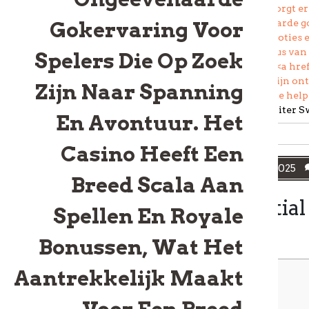
>
General
>
Unleash the Potential of Jupiter 
admin
2 de novembre de 2025
Unleash the Potential
Trading
Table of Contents
Understanding Jupiter Swap
Key Features of Jupiter Swap