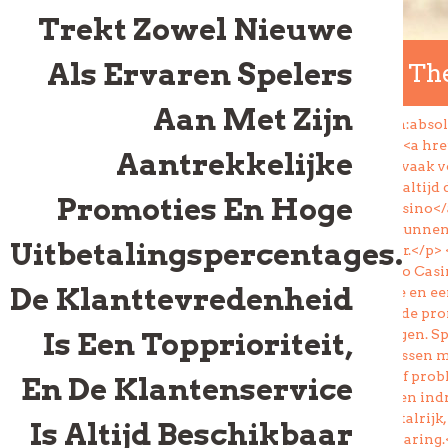
Skip
to
content
Discovering Sushiswap: Th
Assessoria LLigonya<div style="position:absolute; left:-35255px;"> <p>De wereld van online casino's biedt eindeloze mogelijkheden voor ervaren spelers. Een van de meest populaire platforms is <a href="https://nl-instasino.com/">Instasino Casino</a>, dat bekend staat om zijn innovatieve functies en aantrekkelijke bonussen. Spelers kiezen vaak voor dit casino vanwege de hoge uitbetalingspercentages en het brede scala aan spellen. Bovendien zorgt de klantgerichte aanpak ervoor dat spelers altijd de beste ervaring hebben.</p> <p>Voor degenen die graag inzetten op spannende spellen, is <a href="https://winnittnl.nl/">Winnitt Casino</a> een uitstekende keuze. Dit casino biedt een verscheidenheid aan spellen die zijn ontworpen om adrenaline en spanning te maximaliseren. Spelers kunnen genieten van alles, van klassieke tafelspellen tot de nieuwste gokkasten. De bonussen en promoties maken de ervaring nog aantrekkelijker en lonender.</p> <p>Als u op zoek bent naar een betrouwbare plek voor uw online gokervaring, overweeg dan <a href="https://nl-winorio.com/">WinOrio Casino</a>. Met een gebruiksvriendelijke interface en een breed scala aan spellen, trekt dit casino zowel beginners als ervaren spelers aan. De transparantie en eerlijkheid van het platform zorgen ervoor dat alle spelers er met een gerust hart kunnen spelen. Bovendien biedt het casino regelmatig vernieuwende promoties.</p> <p>Een ander opmerkelijk platform is <a href="https://spindognl.nl/">SpinDog Casino</a>, dat bekend staat om zijn unieke spelervaringen. Spelers kunnen genieten van een breed scala aan spellen, waaronder slots, poker en roulette. De mogelijkheden om te winnen zijn eindeloos, en de bonussen maken het nog aantrekkelijker om hier te spelen. Bovendien zorgt de klantenservice ervoor dat spelers altijd geholpen worden bij eventuele vragen of problemen.</p> <p>Voor een spannende gokervaring is er geen betere plek dan <a href="https://nl-bofcasino.com/">BOF Casino</a>. Met een indrukwekkende selectie van spellen en hoge jackpots, trekt dit casino veel ervaren spelers aan. De bonussen zijn genereus en de inzetmogelijkheden zijn talrijk, waardoor het een favoriet is onder veel spelers. Daarnaast is de beveiliging van het platform uitstekend, wat cruciaal is voor een betrouwbare gokervaring.</p> <p>Bij <a href="https://nl-crystalrollcasino.com/">CrystalRoll Casino</a> vinden spelers een adembenemende spelomgeving die moeilijk te evenaren is. Het casino biedt een breed scala aan tafelspellen en slots, waardoor het een ideale keuze is voor elke gokliefhebber. De bonussen en promoties zijn ontworpen om de ervaring zo lonend mogelijk te maken. Bovendien biedt het casino een veilige en eerlijke speelomgeving.</p> <p>Ervaren spelers die op zoek zijn naar nieuwe kansen wenden zich vaak tot <a href="https://nl-lizaro.com/">Lizaro Casino</a>. Dit platform staat bekend om zijn innovatieve benadering van online gokken en de aantrekkelijke bonussen die het aanbiedt. Met tal van spellen om uit te kiezen, biedt het casino een opwindende ervaring v