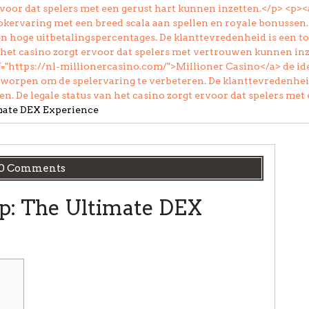
mate DEX Experience
0 Comments
p: The Ultimate DEX