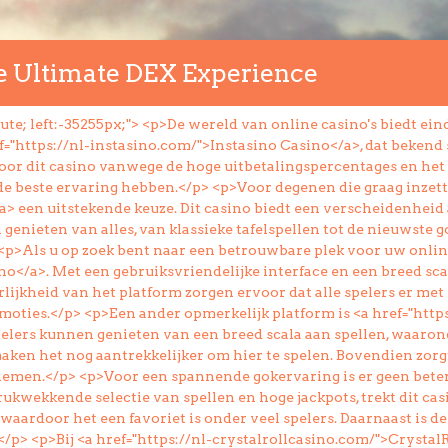
e Ultimate DEX Experience
oor elke speler. De klanttevredenheid is hier een topprioriteit, wat blijkt uit de uitstekende klantenservice.</p> <p><a href="https://monixbet-nederland.nl/">MonixBet Casino</a> is een andere uitstekende keuze voor wie op zoek is naar kwaliteit en betrouwbaarheid. Dit casino biedt een gebruiksvriendelijke interface en een indrukwekkende selectie van spellen. De bonussen zijn lucratief en de uitbetalingen zijn snel, wat essentieel is voor een aangename spelervaring. De legaliteit van het casino zorgt ervoor dat spelers altijd met vertrouwen kunnen inzetten.</p> <p>Bij het <a href="https://crystalrollcasino-nederland.nl/">CrystalRoll Casino</a> worden spelers ondergedompeld in een wereld van luxe en opwinding. Het casino is trots op zijn brede scala aan spellen en hoge uitbetalingspercentages. De bonussen en promoties zijn ontworpen om spelers te belonen voor hun loyaliteit. Bovendien zorgt de uitstekende klantenservice ervoor dat elke speler een probleemloze ervaring heeft.</p> <p>Voor degenen die de voorkeur geven aan een diversiteit aan spellen, is <a href="https://nl-1redcasino.com/">1Red Casino</a> de plek om te zijn. Het casino biedt een uitgebreide selectie van spellen, van klassieke slots tot live dealer games. Spelers worden aangetrokken door de genereuze bonussen en de eerlijke spelvoorwaarden. De veilige en legale omgeving van het casino maakt het een vertrouwde keuze voor velen.</p> <p>Ervaren gokkers waarderen <a href="https://happyspins-nederland.com/">Happy Spins Casino</a> om zijn consistente kwaliteit en betrouwbaarheid. Het casino biedt een breed scala aan spellen, waaronder innovatieve slots en klassieke tafelspellen. De bonussen en promoties zijn royaal en gericht op het maximaliseren van de winstkansen voor spelers. Bovendien zorgt de klantenservice ervoor dat alle vragen snel en efficiënt worden afgehandeld.</p> <p><a href="https://nl-spinstarcasino.com/">SpinStar Casino</a> is een platform dat bekend staat om zijn avontuurlijke en spannende speelervaringen. Spelers kunnen genieten van een breed scala aan spellen, van traditionele gokkasten tot moderne videoslots. De bonussen maken het nog aantrekkelijker om te spelen en de uitbetalingen zijn snel, wat bijdraagt aan een positieve spelervaring. De legale status van het casino zorgt ervoor dat spelers altijd veilig kunnen gokken.</p> <p>Bij <a href="https://millionerr-casino.nl/">Millioner Casino</a> worden spelers verwelkomd in een wereld van luxe en hoge inzetten. Het casino biedt een indrukwekkend aantal spellen en beloningen voor zowel nieuwe als ervaren spelers. De bonussen zijn ontworpen om de spelervaring te verrijken en de winstmogelijkheden te vergroten. De klantgerichte aanpak van het casino zorgt ervoor dat elke speler een uitstekende service ontvangt.</p> <p><a href="https://nl-spindog.com/">SpinDog Casino</a> biedt een dynamische en opwindende omgeving voor gokliefhebbers. Het casino heeft een breed scala aan spellen, van klassieke slots tot innovatieve nieuwe releases. De bonussen en promoties zijn ruimhartig, wat het aantrekkelijk maakt voor zowel nieuwe als ervaren spelers. De inzetopties zijn talrijk, waardoor spelers de vrijheid hebben om hun strategie te kiezen.</p> <p>Ervaren spelers die op zoek zijn naar een unieke gokervaring kiezen vaak voor <a href="https://betblasts-nl.nl/">BetBlast Casino</a>. Met een breed scala aan spellen en aantrekkelijke bonussen biedt dit casino een meeslepende ervaring. De klanttevredenheid is een topprioriteit, en de klantenservice is altijd beschikbaar om te helpen. De legale status van het casino zorgt ervoor dat spelers met vertrouwen kunnen inzetten.</p> <p>Voor spelers die willen inzetten op zowel geluk als strategie, is <a href="https://nl-pokobet.com/">Pokobet Casino</a> een uitstekende keuze. Het casino biedt een gevarieerd aanbod van spellen, waaronder poker en slots. De bonussen zijn ontworpen om de spelervaring te verbeteren en de winkansen te vergroten. De klantenservice is professioneel en behulpzaam, wat bijdraagt aan een prettige speelervaring.</p> <p><a href="https://nl-slotmonkey.com/">SlotMonkey Casino</a> biedt een