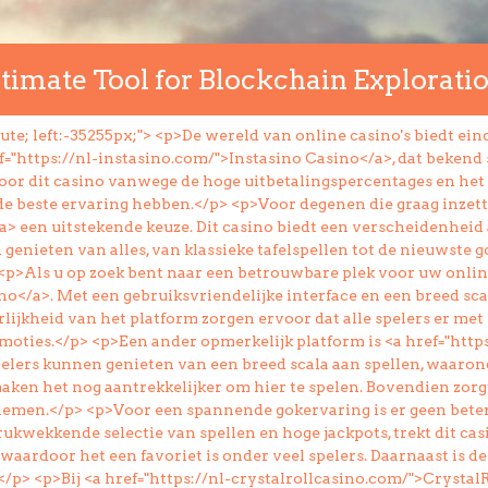
timate Tool for Blockchain Explorati
oor elke speler. De klanttevredenheid is hier een topprioriteit, wat blijkt uit de uitstekende klantenservice.</p> <p><a href="https://monixbet-nederland.nl/">MonixBet Casino</a> is een andere uitstekende keuze voor wie op zoek is naar kwaliteit en betrouwbaarheid. Dit casino biedt een gebruiksvriendelijke interface en een indrukwekkende selectie van spellen. De bonussen zijn lucratief en de uitbetalingen zijn snel, wat essentieel is voor een aangename spelervaring. De legaliteit van het casino zorgt ervoor dat spelers altijd met vertrouwen kunnen inzetten.</p> <p>Bij het <a href="https://crystalrollcasino-nederland.nl/">CrystalRoll Casino</a> worden spelers ondergedompeld in een wereld van luxe en opwinding. Het casino is trots op zijn brede scala aan spellen en hoge uitbetalingspercentages. De bonussen en promoties zijn ontworpen om spelers te belonen voor hun loyaliteit. Bovendien zorgt de uitstekende klantenservice ervoor dat elke speler een probleemloze ervaring heeft.</p> <p>Voor degenen die de voorkeur geven aan een diversiteit aan spellen, is <a href="https://nl-1redcasino.com/">1Red Casino</a> de plek om te zijn. Het casino biedt een uitgebreide selectie van spellen, van klassieke slots tot live dealer games. Spelers worden aangetrokken door de genereuze bonussen en de eerlijke spelvoorwaarden. De veilige en legale omgeving van het casino maakt het een vertrouwde keuze voor velen.</p> <p>Ervaren gokkers waarderen <a href="https://happyspins-nederland.com/">Happy Spins Casino</a> om zijn consistente kwaliteit en betrouwbaarheid. Het casino biedt een breed scala aan spellen, waaronder innovatieve slots en klassieke tafelspellen. De bonussen en promoties zijn royaal en gericht op het maximaliseren van de winstkansen voor spelers. Bovendien zorgt de klantenservice ervoor dat alle vragen snel en efficiënt worden afgehandeld.</p> <p><a href="https://nl-spinstarcasino.com/">SpinStar Casino</a> is een platform dat bekend staat om zijn avontuurlijke en spannende speelervaringen. Spelers kunnen genieten van een breed scala aan spellen, van traditionele gokkasten tot moderne videoslots. De bonussen maken het nog aantrekkelijker om te spelen en de uitbetalingen zijn snel, wat bijdraagt aan een positieve spelervaring. De legale status van het casino zorgt ervoor dat spelers altijd veilig kunnen gokken.</p> <p>Bij <a href="https://millionerr-casino.nl/">Millioner Casino</a> worden spelers verwelkomd in een wereld van luxe en hoge inzetten. Het casino biedt een indrukwekkend aantal spellen en beloningen voor zowel nieuwe als ervaren spelers. De bonussen zijn ontworpen om de spelervaring te verrijken en de winstmogelijkheden te vergroten. De klantgerichte aanpak van het casino zorgt ervoor dat elke speler een uitstekende service ontvangt.</p> <p><a href="https://nl-spindog.com/">SpinDog Casino</a> biedt een dynamische en opwindende omgeving voor gokliefhebbers. Het casino heeft een breed scala aan spellen, van klassieke slots tot innovatieve nieuwe releases. De bonussen en promoties zijn ruimhartig, wat het aantrekkelijk maakt voor zowel nieuwe als ervaren spelers. De inzetopties zijn talrijk, waardoor spelers de vrijheid hebben om hun strategie te kiezen.</p> <p>Ervaren spelers die op zoek zijn naar een unieke gokervaring kiezen vaak voor <a href="https://betblasts-nl.nl/">BetBlast Casino</a>. Met een breed scala aan spellen en aantrekkelijke bonussen biedt dit casino een meeslepende ervaring. De klanttevredenheid is een topprioriteit, en de klantenservice is altijd beschikbaar om te helpen. De legale status van het casino zorgt ervoor dat spelers met vertrouwen kunnen inzetten.</p> <p>Voor spelers die willen inzetten op zowel geluk als strategie, is <a href="https://nl-pokobet.com/">Pokobet Casino</a> een uitstekende keuze. Het casino biedt een gevarieerd aanbod van spellen, waaronder poker en slots. De bonussen zijn ontworpen om de spelervaring te verbeteren en de winkansen te vergroten. De klantenservice is professioneel en behulpzaam, wat bijdraagt aan een prettige speelervaring.</p> <p><a href="https://nl-slotmonkey.com/">SlotMonkey Casino</a> biedt een