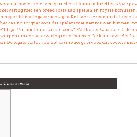
Your Ultimate Tool for Blockchain Ex
0 Comments