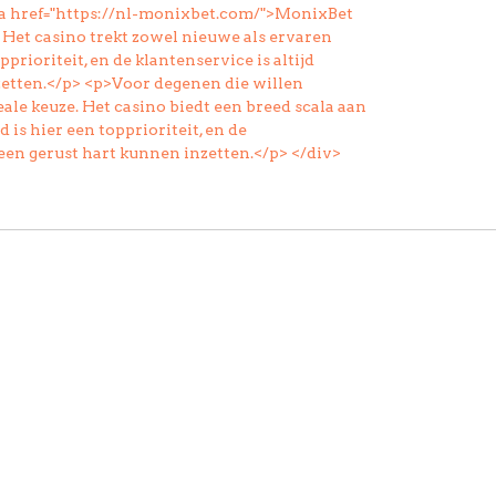
ploration