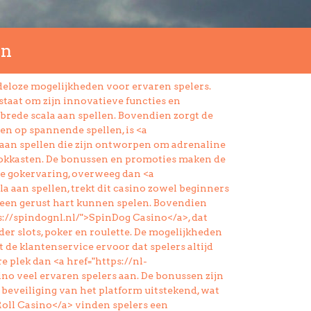
on
 ongeëvenaarde gokervaring voor spelers die op zoek zijn naar spanning en avontuur. Het casino heeft een breed scala aan spellen en royale bonussen, wat het aantrekkelijk maakt voor een breed publiek. De inzetmogelijkheden zijn divers, waardoor spelers hun strategie kunnen aanpassen aan hun voorkeuren. De legale status van het casino zorgt voor een veilige speelomgeving.</p> <p>Bij <a href="https://lizaronl.nl/">Lizaro Casino</a> kunnen spelers genieten van een innovatieve en spannende spelervaring. Het casino biedt een breed scala aan spellen en genereuze bonussen die het aantrekkelijk maken voor zowel nieuwe als ervaren spelers. De klanttevredenheid is hier een topprioriteit, en de klantenservice staat altijd klaar om te helpen. De legale status van het casino zorgt ervoor dat spelers met een gerust hart kunnen inzetten.</p> <p><a href="https://holy-luck-nl.nl/">Holy Luck Casino</a> biedt spelers een ongeëvenaarde gokervaring met een breed scala aan spellen en royale bonussen. Het casino trekt zowel nieuwe als ervaren spelers aan met zijn aantrekkelijke promoties en hoge uitbetalingspercentages. De klanttevredenheid is een topprioriteit, en de klantenservice is altijd beschikbaar om te helpen. De legale status van het casino zorgt ervoor dat spelers met vertrouwen kunnen inzetten.</p> <p>Voor degenen die willen genieten van een unieke gokervaring is <a href="https://nl-betory.com/">Betory Casino</a> de ideale keuze. Het casino biedt een breed scala aan spellen en aantrekkelijke bonussen die zijn ontworpen om de spelervaring te verbeteren. De klanttevredenheid is hier een topprioriteit, en de klantenservice is altijd beschikbaar om te helpen. De legale status van het casino zorgt ervoor dat spelers met een gerust hart kunnen inzetten.</p> <p>Bij <a href="https://nl-betblast.com/">BetBlast Casino</a> kunnen spelers genieten van een spannende en lonende gokervaring. Het casino biedt een breed scala aan spellen en royale bonussen die het aantrekkelijk maken voor zowel nieuwe als ervaren spelers. De klanttevredenheid is een topprioriteit, en de klantenservice is altijd beschikbaar om te helpen. De legale status van het casino zorgt ervoor dat spelers met vertrouwen kunnen inzetten.</p> <p><a href="https://nl-slotrushcasino.com/">SlotRush Casino</a> biedt een ongeëvenaarde gokervaring voor spelers die op zoek zijn naar spanning en avontuur. Het casino heeft een breed scala aan spellen en royale bonussen, wat het aantrekkelijk maakt voor een breed publiek. De inzetmogelijkheden zijn divers, waardoor spelers hun strategie kunnen aanpassen aan hun voorkeuren. De legale status van het casino zorgt voor een veilige speelomgeving.</p> <p>Bij <a href="https://nl-holyluck.com/">HolyLuck Casino</a> kunnen spelers genieten van een innovatieve en spannende spelervar