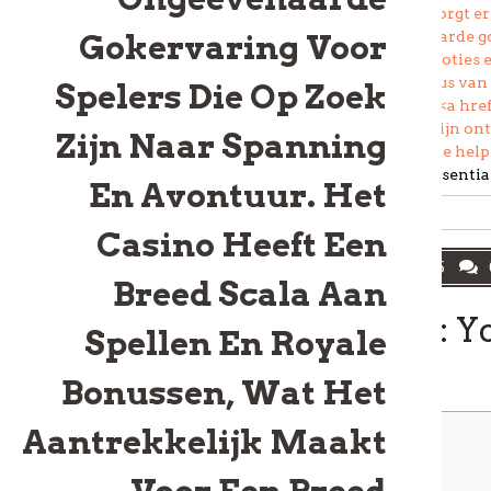
>
General
>
Discover Tronscan: Your Essentia
admin
19 d'octubre de 2025
Discover Tronscan: Yo
TRON Insights
Table of Contents
What is Tronscan?
Key Features of Tronscan