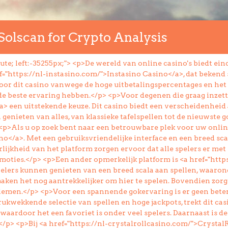
 Solscan for Crypto Analysis
oor elke speler. De klanttevredenheid is hier een topprioriteit, wat blijkt uit de uitstekende klantenservice.</p> <p><a href="https://monixbet-nederland.nl/">MonixBet Casino</a> is een andere uitstekende keuze voor wie op zoek is naar kwaliteit en betrouwbaarheid. Dit casino biedt een gebruiksvriendelijke interface en een indrukwekkende selectie van spellen. De bonussen zijn lucratief en de uitbetalingen zijn snel, wat essentieel is voor een aangename spelervaring. De legaliteit van het casino zorgt ervoor dat spelers altijd met vertrouwen kunnen inzetten.</p> <p>Bij het <a href="https://crystalrollcasino-nederland.nl/">CrystalRoll Casino</a> worden spelers ondergedompeld in een wereld van luxe en opwinding. Het casino is trots op zijn brede scala aan spellen en hoge uitbetalingspercentages. De bonussen en promoties zijn ontworpen om spelers te belonen voor hun loyaliteit. Bovendien zorgt de uitstekende klantenservice ervoor dat elke speler een probleemloze ervaring heeft.</p> <p>Voor degenen die de voorkeur geven aan een diversiteit aan spellen, is <a href="https://nl-1redcasino.com/">1Red Casino</a> de plek om te zijn. Het casino biedt een uitgebreide selectie van spellen, van klassieke slots tot live dealer games. Spelers worden aangetrokken door de genereuze bonussen en de eerlijke spelvoorwaarden. De veilige en legale omgeving van het casino maakt het een vertrouwde keuze voor velen.</p> <p>Ervaren gokkers waarderen <a href="https://happyspins-nederland.com/">Happy Spins Casino</a> om zijn consistente kwaliteit en betrouwbaarheid. Het casino biedt een breed scala aan spellen, waaronder innovatieve slots en klassieke tafelspellen. De bonussen en promoties zijn royaal en gericht op het maximaliseren van de winstkansen voor spelers. Bovendien zorgt de klantenservice ervoor dat alle vragen snel en efficiënt worden afgehandeld.</p> <p><a href="https://nl-spinstarcasino.com/">SpinStar Casino</a> is een platform dat bekend staat om zijn avontuurlijke en spannende speelervaringen. Spelers kunnen genieten van een breed scala aan spellen, van traditionele gokkasten tot moderne videoslots. De bonussen maken het nog aantrekkelijker om te spelen en de uitbetalingen zijn snel, wat bijdraagt aan een positieve spelervaring. De legale status van het casino zorgt ervoor dat spelers altijd veilig kunnen gokken.</p> <p>Bij <a href="https://millionerr-casino.nl/">Millioner Casino</a> worden spelers verwelkomd in een wereld van luxe en hoge inzetten. Het casino biedt een indrukwekkend aantal spellen en beloningen voor zowel nieuwe als ervaren spelers. De bonussen zijn ontworpen om de spelervaring te verrijken en de winstmogelijkheden te vergroten. De klantgerichte aanpak van het casino zorgt ervoor dat elke speler een uitstekende service ontvangt.</p> <p><a href="https://nl-spindog.com/">SpinDog Casino</a> biedt een dynamische en opwindende omgeving voor gokliefhebbers. Het casino heeft een breed scala aan spellen, van klassieke slots tot innovatieve nieuwe releases. De bonussen en promoties zijn ruimhartig, wat het aantrekkelijk maakt voor zowel nieuwe als ervaren spelers. De inzetopties zijn talrijk, waardoor spelers de vrijheid hebben om hun strategie te kiezen.</p> <p>Ervaren spelers die op zoek zijn naar een unieke gokervaring kiezen vaak voor <a href="https://betblasts-nl.nl/">BetBlast Casino</a>. Met een breed scala aan spellen en aantrekkelijke bonussen biedt dit casino een meeslepende ervaring. De klanttevredenheid is een topprioriteit, en de klantenservice is altijd beschikbaar om te helpen. De legale status van het casino zorgt ervoor dat spelers met vertrouwen kunnen inzetten.</p> <p>Voor spelers die willen inzetten op zowel geluk als strategie, is <a href="https://nl-pokobet.com/">Pokobet Casino</a> een uitstekende keuze. Het casino biedt een gevarieerd aanbod van spellen, waaronder poker en slots. De bonussen zijn ontworpen om de spelervaring te verbeteren en de winkansen te vergroten. De klantenservice is professioneel en behulpzaam, wat bijdraagt aan een prettige speelervaring.</p> <p><a href="https://nl-slotmonkey.com/">SlotMonkey Casino</a> biedt een