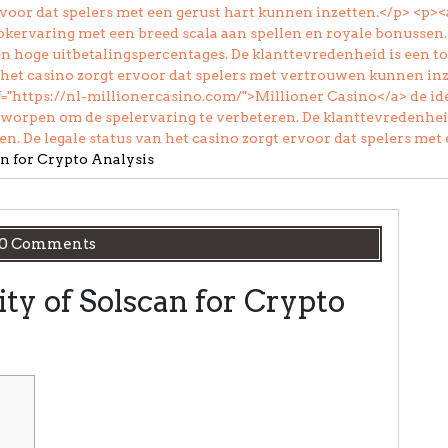
an for Crypto Analysis
0 Comments
ity of Solscan for Crypto