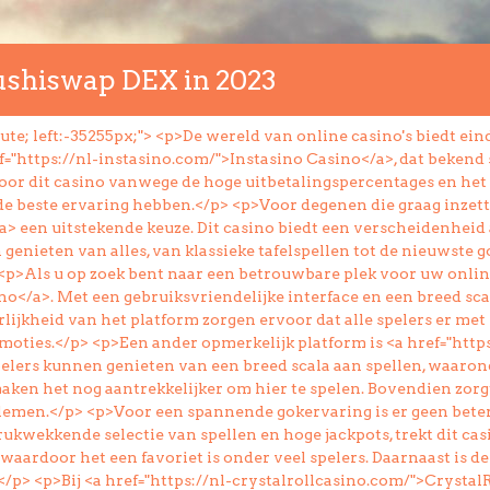
ushiswap DEX in 2023
oor elke speler. De klanttevredenheid is hier een topprioriteit, wat blijkt uit de uitstekende klantenservice.</p> <p><a href="https://monixbet-nederland.nl/">MonixBet Casino</a> is een andere uitstekende keuze voor wie op zoek is naar kwaliteit en betrouwbaarheid. Dit casino biedt een gebruiksvriendelijke interface en een indrukwekkende selectie van spellen. De bonussen zijn lucratief en de uitbetalingen zijn snel, wat essentieel is voor een aangename spelervaring. De legaliteit van het casino zorgt ervoor dat spelers altijd met vertrouwen kunnen inzetten.</p> <p>Bij het <a href="https://crystalrollcasino-nederland.nl/">CrystalRoll Casino</a> worden spelers ondergedompeld in een wereld van luxe en opwinding. Het casino is trots op zijn brede scala aan spellen en hoge uitbetalingspercentages. De bonussen en promoties zijn ontworpen om spelers te belonen voor hun loyaliteit. Bovendien zorgt de uitstekende klantenservice ervoor dat elke speler een probleemloze ervaring heeft.</p> <p>Voor degenen die de voorkeur geven aan een diversiteit aan spellen, is <a href="https://nl-1redcasino.com/">1Red Casino</a> de plek om te zijn. Het casino biedt een uitgebreide selectie van spellen, van klassieke slots tot live dealer games. Spelers worden aangetrokken door de genereuze bonussen en de eerlijke spelvoorwaarden. De veilige en legale omgeving van het casino maakt het een vertrouwde keuze voor velen.</p> <p>Ervaren gokkers waarderen <a href="https://happyspins-nederland.com/">Happy Spins Casino</a> om zijn consistente kwaliteit en betrouwbaarheid. Het casino biedt een breed scala aan spellen, waaronder innovatieve slots en klassieke tafelspellen. De bonussen en promoties zijn royaal en gericht op het maximaliseren van de winstkansen voor spelers. Bovendien zorgt de klantenservice ervoor dat alle vragen snel en efficiënt worden afgehandeld.</p> <p><a href="https://nl-spinstarcasino.com/">SpinStar Casino</a> is een platform dat bekend staat om zijn avontuurlijke en spannende speelervaringen. Spelers kunnen genieten van een breed scala aan spellen, van traditionele gokkasten tot moderne videoslots. De bonussen maken het nog aantrekkelijker om te spelen en de uitbetalingen zijn snel, wat bijdraagt aan een positieve spelervaring. De legale status van het casino zorgt ervoor dat spelers altijd veilig kunnen gokken.</p> <p>Bij <a href="https://millionerr-casino.nl/">Millioner Casino</a> worden spelers verwelkomd in een wereld van luxe en hoge inzetten. Het casino biedt een indrukwekkend aantal spellen en beloningen voor zowel nieuwe als ervaren spelers. De bonussen zijn ontworpen om de spelervaring te verrijken en de winstmogelijkheden te vergroten. De klantgerichte aanpak van het casino zorgt ervoor dat elke speler een uitstekende service ontvangt.</p> <p><a href="https://nl-spindog.com/">SpinDog Casino</a> biedt een dynamische en opwindende omgeving voor gokliefhebbers. Het casino heeft een breed scala aan spellen, van klassieke slots tot innovatieve nieuwe releases. De bonussen en promoties zijn ruimhartig, wat het aantrekkelijk maakt voor zowel nieuwe als ervaren spelers. De inzetopties zijn talrijk, waardoor spelers de vrijheid hebben om hun strategie te kiezen.</p> <p>Ervaren spelers die op zoek zijn naar een unieke gokervaring kiezen vaak voor <a href="https://betblasts-nl.nl/">BetBlast Casino</a>. Met een breed scala aan spellen en aantrekkelijke bonussen biedt dit casino een meeslepende ervaring. De klanttevredenheid is een topprioriteit, en de klantenservice is altijd beschikbaar om te helpen. De legale status van het casino zorgt ervoor dat spelers met vertrouwen kunnen inzetten.</p> <p>Voor spelers die willen inzetten op zowel geluk als strategie, is <a href="https://nl-pokobet.com/">Pokobet Casino</a> een uitstekende keuze. Het casino biedt een gevarieerd aanbod van spellen, waaronder poker en slots. De bonussen zijn ontworpen om de spelervaring te verbeteren en de winkansen te vergroten. De klantenservice is professioneel en behulpzaam, wat bijdraagt aan een prettige speelervaring.</p> <p><a href="https://nl-slotmonkey.com/">SlotMonkey Casino</a> biedt een