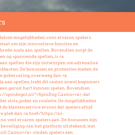
rs
 ongeëvenaarde gokervaring voor spelers die op zoek zijn naar spanning en avontuur. Het casino heeft een breed scala aan spellen en royale bonussen, wat het aantrekkelijk maakt voor een breed publiek. De inzetmogelijkheden zijn divers, waardoor spelers hun strategie kunnen aanpassen aan hun voorkeuren. De legale status van het casino zorgt voor een veilige speelomgeving.</p> <p>Bij <a href="https://lizaronl.nl/">Lizaro Casino</a> kunnen spelers genieten van een innovatieve en spannende spelervaring. Het casino biedt een breed scala aan spellen en genereuze bonussen die het aantrekkelijk maken voor zowel nieuwe als ervaren spelers. De klanttevredenheid is hier een topprioriteit, en de klantenservice staat altijd klaar om te helpen. De legale status van het casino zorgt ervoor dat spelers met een gerust hart kunnen inzetten.</p> <p><a href="https://holy-luck-nl.nl/">Holy Luck Casino</a> biedt spelers een ongeëvenaarde gokervaring met een breed scala aan spellen en royale bonussen. Het casino trekt zowel nieuwe als ervaren spelers aan met zijn aantrekkelijke promoties en hoge uitbetalingspercentages. De klanttevredenheid is een topprioriteit, en de klantenservice is altijd beschikbaar om te helpen. De legale status van het casino zorgt ervoor dat spelers met vertrouwen kunnen inzetten.</p> <p>Voor degenen die willen genieten van een unieke gokervaring is <a href="https://nl-betory.com/">Betory Casino</a> de ideale keuze. Het casino biedt een breed scala aan spellen en aantrekkelijke bonussen die zijn ontworpen om de spelervaring te verbeteren. De klanttevredenheid is hier een topprioriteit, en de klantenservice is altijd beschikbaar om te helpen. De legale status van het casino zorgt ervoor dat spelers met een gerust hart kunnen inzetten.</p> <p>Bij <a href="https://nl-betblast.com/">BetBlast Casino</a> kunnen spelers genieten van een spannende en lonende gokervaring. Het casino biedt een breed scala aan spellen en royale bonussen die het aantrekkelijk maken voor zowel nieuwe als ervaren spelers. De klanttevredenheid is een topprioriteit, en de klantenservice is altijd beschikbaar om te helpen. De legale status van het casino zorgt ervoor dat spelers met vertrouwen kunnen inzetten.</p> <p><a href="https://nl-slotrushcasino.com/">SlotRush Casino</a> biedt een ongeëvenaarde gokervaring voor spelers die op zoek zijn naar spanning en avontuur. Het casino heeft een breed scala aan spellen en royale bonussen, wat het aantrekkelijk maakt voor een breed publiek. De inzetmogelijkheden zijn divers, waardoor spelers hun strategie kunnen aanpassen aan hun voorkeuren. De legale status van het casino zorgt voor een veilige speelomgeving.</p> <p>Bij <a href="https://nl-holyluck.com/">HolyLuck Casino</a> kunnen spelers genieten van een innovatieve en spannende spelervar