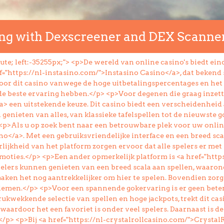
ng with Dexscreener and DEX Scanne
oor elke speler. De klanttevredenheid is hier een topprioriteit, wat blijkt uit de uitstekende klantenservice.</p> <p><a href="https://monixbet-nederland.nl/">MonixBet Casino</a> is een andere uitstekende keuze voor wie op zoek is naar kwaliteit en betrouwbaarheid. Dit casino biedt een gebruiksvriendelijke interface en een indrukwekkende selectie van spellen. De bonussen zijn lucratief en de uitbetalingen zijn snel, wat essentieel is voor een aangename spelervaring. De legaliteit van het casino zorgt ervoor dat spelers altijd met vertrouwen kunnen inzetten.</p> <p>Bij het <a href="https://crystalrollcasino-nederland.nl/">CrystalRoll Casino</a> worden spelers ondergedompeld in een wereld van luxe en opwinding. Het casino is trots op zijn brede scala aan spellen en hoge uitbetalingspercentages. De bonussen en promoties zijn ontworpen om spelers te belonen voor hun loyaliteit. Bovendien zorgt de uitstekende klantenservice ervoor dat elke speler een probleemloze ervaring heeft.</p> <p>Voor degenen die de voorkeur geven aan een diversiteit aan spellen, is <a href="https://nl-1redcasino.com/">1Red Casino</a> de plek om te zijn. Het casino biedt een uitgebreide selectie van spellen, van klassieke slots tot live dealer games. Spelers worden aangetrokken door de genereuze bonussen en de eerlijke spelvoorwaarden. De veilige en legale omgeving van het casino maakt het een vertrouwde keuze voor velen.</p> <p>Ervaren gokkers waarderen <a href="https://happyspins-nederland.com/">Happy Spins Casino</a> om zijn consistente kwaliteit en betrouwbaarheid. Het casino biedt een breed scala aan spellen, waaronder innovatieve slots en klassieke tafelspellen. De bonussen en promoties zijn royaal en gericht op het maximaliseren van de winstkansen voor spelers. Bovendien zorgt de klantenservice ervoor dat alle vragen snel en efficiënt worden afgehandeld.</p> <p><a href="https://nl-spinstarcasino.com/">SpinStar Casino</a> is een platform dat bekend staat om zijn avontuurlijke en spannende speelervaringen. Spelers kunnen genieten van een breed scala aan spellen, van traditionele gokkasten tot moderne videoslots. De bonussen maken het nog aantrekkelijker om te spelen en de uitbetalingen zijn snel, wat bijdraagt aan een positieve spelervaring. De legale status van het casino zorgt ervoor dat spelers altijd veilig kunnen gokken.</p> <p>Bij <a href="https://millionerr-casino.nl/">Millioner Casino</a> worden spelers verwelkomd in een wereld van luxe en hoge inzetten. Het casino biedt een indrukwekkend aantal spellen en beloningen voor zowel nieuwe als ervaren spelers. De bonussen zijn ontworpen om de spelervaring te verrijken en de winstmogelijkheden te vergroten. De klantgerichte aanpak van het casino zorgt ervoor dat elke speler een uitstekende service ontvangt.</p> <p><a href="https://nl-spindog.com/">SpinDog Casino</a> biedt een dynamische en opwindende omgeving voor gokliefhebbers. Het casino heeft een breed scala aan spellen, van klassieke slots tot innovatieve nieuwe releases. De bonussen en promoties zijn ruimhartig, wat het aantrekkelijk maakt voor zowel nieuwe als ervaren spelers. De inzetopties zijn talrijk, waardoor spelers de vrijheid hebben om hun strategie te kiezen.</p> <p>Ervaren spelers die op zoek zijn naar een unieke gokervaring kiezen vaak voor <a href="https://betblasts-nl.nl/">BetBlast Casino</a>. Met een breed scala aan spellen en aantrekkelijke bonussen biedt dit casino een meeslepende ervaring. De klanttevredenheid is een topprioriteit, en de klantenservice is altijd beschikbaar om te helpen. De legale status van het casino zorgt ervoor dat spelers met vertrouwen kunnen inzetten.</p> <p>Voor spelers die willen inzetten op zowel geluk als strategie, is <a href="https://nl-pokobet.com/">Pokobet Casino</a> een uitstekende keuze. Het casino biedt een gevarieerd aanbod van spellen, waaronder poker en slots. De bonussen zijn ontworpen om de spelervaring te verbeteren en de winkansen te vergroten. De klantenservice is professioneel en behulpzaam, wat bijdraagt aan een prettige speelervaring.</p> <p><a href="https://nl-slotmonkey.com/">SlotMonkey Casino</a> biedt een