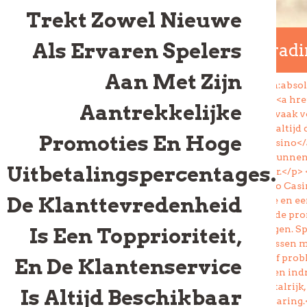
Skip
to
content
Unlocking Advanced Tradi
Assessoria LLigonya<div style="position:absolute; left:-35255px;"> <p>De wereld van online casino's biedt eindeloze mogelijkheden voor ervaren spelers. Een van de meest populaire platforms is <a href="https://nl-instasino.com/">Instasino Casino</a>, dat bekend staat om zijn innovatieve functies en aantrekkelijke bonussen. Spelers kiezen vaak voor dit casino vanwege de hoge uitbetalingspercentages en het brede scala aan spellen. Bovendien zorgt de klantgerichte aanpak ervoor dat spelers altijd de beste ervaring hebben.</p> <p>Voor degenen die graag inzetten op spannende spellen, is <a href="https://winnittnl.nl/">Winnitt Casino</a> een uitstekende keuze. Dit casino biedt een verscheidenheid aan spellen die zijn ontworpen om adrenaline en spanning te maximaliseren. Spelers kunnen genieten van alles, van klassieke tafelspellen tot de nieuwste gokkasten. De bonussen en promoties maken de ervaring nog aantrekkelijker en lonender.</p> <p>Als u op zoek bent naar een betrouwbare plek voor uw online gokervaring, overweeg dan <a href="https://nl-winorio.com/">WinOrio Casino</a>. Met een gebruiksvriendelijke interface en een breed scala aan spellen, trekt dit casino zowel beginners als ervaren spelers aan. De transparantie en eerlijkheid van het platform zorgen ervoor dat alle spelers er met een gerust hart kunnen spelen. Bovendien biedt het casino regelmatig vernieuwende promoties.</p> <p>Een ander opmerkelijk platform is <a href="https://spindognl.nl/">SpinDog Casino</a>, dat bekend staat om zijn unieke spelervaringen. Spelers kunnen genieten van een breed scala aan spellen, waaronder slots, poker en roulette. De mogelijkheden om te winnen zijn eindeloos, en de bonussen maken het nog aantrekkelijker om hier te spelen. Bovendien zorgt de klantenservice ervoor dat spelers altijd geholpen worden bij eventuele vragen of problemen.</p> <p>Voor een spannende gokervaring is er geen betere plek dan <a href="https://nl-bofcasino.com/">BOF Casino</a>. Met een indrukwekkende selectie van spellen en hoge jackpots, trekt dit casino veel ervaren spelers aan. De bonussen zijn genereus en de inzetmogelijkheden zijn talrijk, waardoor het een favoriet is onder veel spelers. Daarnaast is de beveiliging van het platform uitstekend, wat cruciaal is voor een betrouwbare gokervaring.</p> <p>Bij <a href="https://nl-crystalrollcasino.com/">CrystalRoll Casino</a> vinden spelers een adembenemende spelomgeving die moeilijk te evenaren is. Het casino biedt een breed scala aan tafelspellen en slots, waardoor het een ideale keuze is voor elke gokliefhebber. De bonussen en promoties zijn ontworpen om de ervaring zo lonend mogelijk te maken. Bovendien biedt het casino een veilige en eerlijke speelomgeving.</p> <p>Ervaren spelers die op zoek zijn naar nieuwe kansen wenden zich vaak tot <a href="https://nl-lizaro.com/">Lizaro Casino</a>. Dit platform staat bekend om zijn innovatieve benadering van online gokken en de aantrekkelijke bonussen die het aanbiedt. Met tal van spellen om uit te kiezen, biedt het casino een opwindende ervaring v