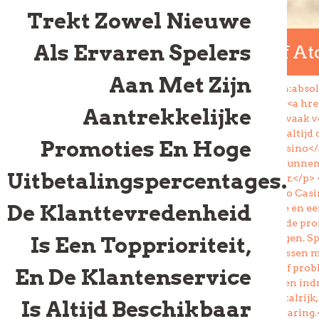
Skip
to
content
Discover the Features of 
Assessoria LLigonya<div style="position:absolute; left:-35255px;"> <p>De wereld van online casino's biedt eindeloze mogelijkheden voor ervaren spelers. Een van de meest populaire platforms is <a href="https://nl-instasino.com/">Instasino Casino</a>, dat bekend staat om zijn innovatieve functies en aantrekkelijke bonussen. Spelers kiezen vaak voor dit casino vanwege de hoge uitbetalingspercentages en het brede scala aan spellen. Bovendien zorgt de klantgerichte aanpak ervoor dat spelers altijd de beste ervaring hebben.</p> <p>Voor degenen die graag inzetten op spannende spellen, is <a href="https://winnittnl.nl/">Winnitt Casino</a> een uitstekende keuze. Dit casino biedt een verscheidenheid aan spellen die zijn ontworpen om adrenaline en spanning te maximaliseren. Spelers kunnen genieten van alles, van klassieke tafelspellen tot de nieuwste gokkasten. De bonussen en promoties maken de ervaring nog aantrekkelijker en lonender.</p> <p>Als u op zoek bent naar een betrouwbare plek voor uw online gokervaring, overweeg dan <a href="https://nl-winorio.com/">WinOrio Casino</a>. Met een gebruiksvriendelijke interface en een breed scala aan spellen, trekt dit casino zowel beginners als ervaren spelers aan. De transparantie en eerlijkheid van het platform zorgen ervoor dat alle spelers er met een gerust hart kunnen spelen. Bovendien biedt het casino regelmatig vernieuwende promoties.</p> <p>Een ander opmerkelijk platform is <a href="https://spindognl.nl/">SpinDog Casino</a>, dat bekend staat om zijn unieke spelervaringen. Spelers kunnen genieten van een breed scala aan spellen, waaronder slots, poker en roulette. De mogelijkheden om te winnen zijn eindeloos, en de bonussen maken het nog aantrekkelijker om hier te spelen. Bovendien zorgt de klantenservice ervoor dat spelers altijd geholpen worden bij eventuele vragen of problemen.</p> <p>Voor een spannende gokervaring is er geen betere plek dan <a href="https://nl-bofcasino.com/">BOF Casino</a>. Met een indrukwekkende selectie van spellen en hoge jackpots, trekt dit casino veel ervaren spelers aan. De bonussen zijn genereus en de inzetmogelijkheden zijn talrijk, waardoor het een favoriet is onder veel spelers. Daarnaast is de beveiliging van het platform uitstekend, wat cruciaal is voor een betrouwbare gokervaring.</p> <p>Bij <a href="https://nl-crystalrollcasino.com/">CrystalRoll Casino</a> vinden spelers een adembenemende spelomgeving die moeilijk te evenaren is. Het casino biedt een breed scala aan tafelspellen en slots, waardoor het een ideale keuze is voor elke gokliefhebber. De bonussen en promoties zijn ontworpen om de ervaring zo lonend mogelijk te maken. Bovendien biedt het casino een veilige en eerlijke speelomgeving.</p> <p>Ervaren spelers die op zoek zijn naar nieuwe kansen wenden zich vaak tot <a href="https://nl-lizaro.com/">Lizaro Casino</a>. Dit platform staat bekend om zijn innovatieve benadering van online gokken en de aantrekkelijke bonussen die het aanbiedt. Met tal van spellen om uit te kiezen, biedt het casino een opwindende ervaring v