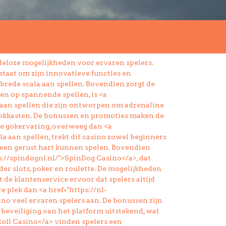
 ongeëvenaarde gokervaring voor spelers die op zoek zijn naar spanning en avontuur. Het casino heeft een breed scala aan spellen en royale bonussen, wat het aantrekkelijk maakt voor een breed publiek. De inzetmogelijkheden zijn divers, waardoor spelers hun strategie kunnen aanpassen aan hun voorkeuren. De legale status van het casino zorgt voor een veilige speelomgeving.</p> <p>Bij <a href="https://lizaronl.nl/">Lizaro Casino</a> kunnen spelers genieten van een innovatieve en spannende spelervaring. Het casino biedt een breed scala aan spellen en genereuze bonussen die het aantrekkelijk maken voor zowel nieuwe als ervaren spelers. De klanttevredenheid is hier een topprioriteit, en de klantenservice staat altijd klaar om te helpen. De legale status van het casino zorgt ervoor dat spelers met een gerust hart kunnen inzetten.</p> <p><a href="https://holy-luck-nl.nl/">Holy Luck Casino</a> biedt spelers een ongeëvenaarde gokervaring met een breed scala aan spellen en royale bonussen. Het casino trekt zowel nieuwe als ervaren spelers aan met zijn aantrekkelijke promoties en hoge uitbetalingspercentages. De klanttevredenheid is een topprioriteit, en de klantenservice is altijd beschikbaar om te helpen. De legale status van het casino zorgt ervoor dat spelers met vertrouwen kunnen inzetten.</p> <p>Voor degenen die willen genieten van een unieke gokervaring is <a href="https://nl-betory.com/">Betory Casino</a> de ideale keuze. Het casino biedt een breed scala aan spellen en aantrekkelijke bonussen die zijn ontworpen om de spelervaring te verbeteren. De klanttevredenheid is hier een topprioriteit, en de klantenservice is altijd beschikbaar om te helpen. De legale status van het casino zorgt ervoor dat spelers met een gerust hart kunnen inzetten.</p> <p>Bij <a href="https://nl-betblast.com/">BetBlast Casino</a> kunnen spelers genieten van een spannende en lonende gokervaring. Het casino biedt een breed scala aan spellen en royale bonussen die het aantrekkelijk maken voor zowel nieuwe als ervaren spelers. De klanttevredenheid is een topprioriteit, en de klantenservice is altijd beschikbaar om te helpen. De legale status van het casino zorgt ervoor dat spelers met vertrouwen kunnen inzetten.</p> <p><a href="https://nl-slotrushcasino.com/">SlotRush Casino</a> biedt een ongeëvenaarde gokervaring voor spelers die op zoek zijn naar spanning en avontuur. Het casino heeft een breed scala aan spellen en royale bonussen, wat het aantrekkelijk maakt voor een breed publiek. De inzetmogelijkheden zijn divers, waardoor spelers hun strategie kunnen aanpassen aan hun voorkeuren. De legale status van het casino zorgt voor een veilige speelomgeving.</p> <p>Bij <a href="https://nl-holyluck.com/">HolyLuck Casino</a> kunnen spelers genieten van een innovatieve en spannende spelervar