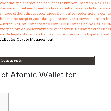
 Wallet for Crypto Management
 Comments
 of Atomic Wallet for