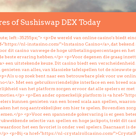
ures of Sushiswap DEX Today
oor elke speler. De klanttevredenheid is hier een topprioriteit, wat blijkt uit de uitstekende klantenservice.</p> <p><a href="https://monixbet-nederland.nl/">MonixBet Casino</a> is een andere uitstekende keuze voor wie op zoek is naar kwaliteit en betrouwbaarheid. Dit casino biedt een gebruiksvriendelijke interface en een indrukwekkende selectie van spellen. De bonussen zijn lucratief en de uitbetalingen zijn snel, wat essentieel is voor een aangename spelervaring. De legaliteit van het casino zorgt ervoor dat spelers altijd met vertrouwen kunnen inzetten.</p> <p>Bij het <a href="https://crystalrollcasino-nederland.nl/">CrystalRoll Casino</a> worden spelers ondergedompeld in een wereld van luxe en opwinding. Het casino is trots op zijn brede scala aan spellen en hoge uitbetalingspercentages. De bonussen en promoties zijn ontworpen om spelers te belonen voor hun loyaliteit. Bovendien zorgt de uitstekende klantenservice ervoor dat elke speler een probleemloze ervaring heeft.</p> <p>Voor degenen die de voorkeur geven aan een diversiteit aan spellen, is <a href="https://nl-1redcasino.com/">1Red Casino</a> de plek om te zijn. Het casino biedt een uitgebreide selectie van spellen, van klassieke slots tot live dealer games. Spelers worden aangetrokken door de genereuze bonussen en de eerlijke spelvoorwaarden. De veilige en legale omgeving van het casino maakt het een vertrouwde keuze voor velen.</p> <p>Ervaren gokkers waarderen <a href="https://happyspins-nederland.com/">Happy Spins Casino</a> om zijn consistente kwaliteit en betrouwbaarheid. Het casino biedt een breed scala aan spellen, waaronder innovatieve slots en klassieke tafelspellen. De bonussen en promoties zijn royaal en gericht op het maximaliseren van de winstkansen voor spelers. Bovendien zorgt de klantenservice ervoor dat alle vragen snel en efficiënt worden afgehandeld.</p> <p><a href="https://nl-spinstarcasino.com/">SpinStar Casino</a> is een platform dat bekend staat om zijn avontuurlijke en spannende speelervaringen. Spelers kunnen genieten van een breed scala aan spellen, van traditionele gokkasten tot moderne videoslots. De bonussen maken het nog aantrekkelijker om te spelen en de uitbetalingen zijn snel, wat bijdraagt aan een positieve spelervaring. De legale status van het casino zorgt ervoor dat spelers altijd veilig kunnen gokken.</p> <p>Bij <a href="https://millionerr-casino.nl/">Millioner Casino</a> worden spelers verwelkomd in een wereld van luxe en hoge inzetten. Het casino biedt een indrukwekkend aantal spellen en beloningen voor zowel nieuwe als ervaren spelers. De bonussen zijn ontworpen om de spelervaring te verrijken en de winstmogelijkheden te vergroten. De klantgerichte aanpak van het casino zorgt ervoor dat elke speler een uitstekende service ontvangt.</p> <p><a href="https://nl-spindog.com/">SpinDog Casino</a> biedt een dynamische en opwindende omgeving voor gokliefhebbers. Het casino heeft een breed scala aan spellen, van klassieke slots tot innovatieve nieuwe releases. De bonussen en promoties zijn ruimhartig, wat het aantrekkelijk maakt voor zowel nieuwe als ervaren spelers. De inzetopties zijn talrijk, waardoor spelers de vrijheid hebben om hun strategie te kiezen.</p> <p>Ervaren spelers die op zoek zijn naar een unieke gokervaring kiezen vaak voor <a href="https://betblasts-nl.nl/">BetBlast Casino</a>. Met een breed scala aan spellen en aantrekkelijke bonussen biedt dit casino een meeslepende ervaring. De klanttevredenheid is een topprioriteit, en de klantenservice is altijd beschikbaar om te helpen. De legale status van het casino zorgt ervoor dat spelers met vertrouwen kunnen inzetten.</p> <p>Voor spelers die willen inzetten op zowel geluk als strategie, is <a href="https://nl-pokobet.com/">Pokobet Casino</a> een uitstekende keuze. Het casino biedt een gevarieerd aanbod van spellen, waaronder poker en slots. De bonussen zijn ontworpen om de spelervaring te verbeteren en de winkansen te vergroten. De klantenservice is professioneel en behulpzaam, wat bijdraagt aan een prettige speelervaring.</p> <p><a href="https://nl-slotmonkey.com/">SlotMonkey Casino</a> biedt een