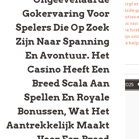
Tronscan: Navigati
>
General
>
admin
10 de setembre de 2025
Table of Contents
Understanding Tronscan and Its
Importance
Key Features of Tronscan
How to Download Tronscan
Tronscan vs Other Platforms