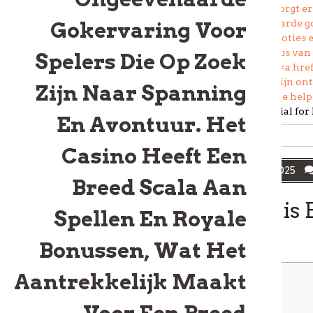
>
General
>
Why Dexscreener is Essential for
admin
6 de setembre de 2025
Why Dexscreener is E
Trader
Содержание
Understanding Dexscreener
Key Features of Dexscreener