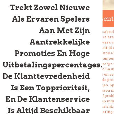
Skip
to
content
Why Dexscreener is Essenti
Assessoria LLigonya<div style="position:absolute; left:-35255px;"> <p>De wereld van online casino's biedt eindeloze mogelijkheden voor ervaren spelers. Een van de meest populaire platforms is <a href="https://nl-instasino.com/">Instasino Casino</a>, dat bekend staat om zijn innovatieve functies en aantrekkelijke bonussen. Spelers kiezen vaak voor dit casino vanwege de hoge uitbetalingspercentages en het brede scala aan spellen. Bovendien zorgt de klantgerichte aanpak ervoor dat spelers altijd de beste ervaring hebben.</p> <p>Voor degenen die graag inzetten op spannende spellen, is <a href="https://winnittnl.nl/">Winnitt Casino</a> een uitstekende keuze. Dit casino biedt een verscheidenheid aan spellen die zijn ontworpen om adrenaline en spanning te maximaliseren. Spelers kunnen genieten van alles, van klassieke tafelspellen tot de nieuwste gokkasten. De bonussen en promoties maken de ervaring nog aantrekkelijker en lonender.</p> <p>Als u op zoek bent naar een betrouwbare plek voor uw online gokervaring, overweeg dan <a href="https://nl-winorio.com/">WinOrio Casino</a>. Met een gebruiksvriendelijke interface en een breed scala aan spellen, trekt dit casino zowel beginners als ervaren spelers aan. De transparantie en eerlijkheid van het platform zorgen ervoor dat alle spelers er met een gerust hart kunnen spelen. Bovendien biedt het casino regelmatig vernieuwende promoties.</p> <p>Een ander opmerkelijk platform is <a href="https://spindognl.nl/">SpinDog Casino</a>, dat bekend staat om zijn unieke spelervaringen. Spelers kunnen genieten van een breed scala aan spellen, waaronder slots, poker en roulette. De mogelijkheden om te winnen zijn eindeloos, en de bonussen maken het nog aantrekkelijker om hier te spelen. Bovendien zorgt de klantenservice ervoor dat spelers altijd geholpen worden bij eventuele vragen of problemen.</p> <p>Voor een spannende gokervaring is er geen betere plek dan <a href="https://nl-bofcasino.com/">BOF Casino</a>. Met een indrukwekkende selectie van spellen en hoge jackpots, trekt dit casino veel ervaren spelers aan. De bonussen zijn genereus en de inzetmogelijkheden zijn talrijk, waardoor het een favoriet is onder veel spelers. Daarnaast is de beveiliging van het platform uitstekend, wat cruciaal is voor een betrouwbare gokervaring.</p> <p>Bij <a href="https://nl-crystalrollcasino.com/">CrystalRoll Casino</a> vinden spelers een adembenemende spelomgeving die moeilijk te evenaren is. Het casino biedt een breed scala aan tafelspellen en slots, waardoor het een ideale keuze is voor elke gokliefhebber. De bonussen en promoties zijn ontworpen om de ervaring zo lonend mogelijk te maken. Bovendien biedt het casino een veilige en eerlijke speelomgeving.</p> <p>Ervaren spelers die op zoek zijn naar nieuwe kansen wenden zich vaak tot <a href="https://nl-lizaro.com/">Lizaro Casino</a>. Dit platform staat bekend om zijn innovatieve benadering van online gokken en de aantrekkelijke bonussen die het aanbiedt. Met tal van spellen om uit te kiezen, biedt het casino een opwindende ervaring v