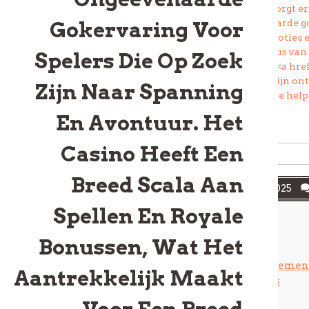
Tronscan: Navigati
>
General
>
admin
6 de setembre de 2025
Table of Contents
Introduction to Tronscan
Key Features of Tronscan
Using Tronscan for TRON Managemen
Benefits of Tronscan for Investors
Comparing Tronscan with Other