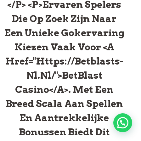
Contacta via whatsapp