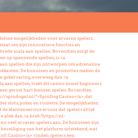
 ongeëvenaarde gokervaring voor spelers die op zoek zijn naar spanning en avontuur. Het casino heeft een breed scala aan spellen en royale bonussen, wat het aantrekkelijk maakt voor een breed publiek. De inzetmogelijkheden zijn divers, waardoor spelers hun strategie kunnen aanpassen aan hun voorkeuren. De legale status van het casino zorgt voor een veilige speelomgeving.</p> <p>Bij <a href="https://lizaronl.nl/">Lizaro Casino</a> kunnen spelers genieten van een innovatieve en spannende spelervaring. Het casino biedt een breed scala aan spellen en genereuze bonussen die het aantrekkelijk maken voor zowel nieuwe als ervaren spelers. De klanttevredenheid is hier een topprioriteit, en de klantenservice staat altijd klaar om te helpen. De legale status van het casino zorgt ervoor dat spelers met een gerust hart kunnen inzetten.</p> <p><a href="https://holy-luck-nl.nl/">Holy Luck Casino</a> biedt spelers een ongeëvenaarde gokervaring met een breed scala aan spellen en royale bonussen. Het casino trekt zowel nieuwe als ervaren spelers aan met zijn aantrekkelijke promoties en hoge uitbetalingspercentages. De klanttevredenheid is een topprioriteit, en de klantenservice is altijd beschikbaar om te helpen. De legale status van het casino zorgt ervoor dat spelers met vertrouwen kunnen inzetten.</p> <p>Voor degenen die willen genieten van een unieke gokervaring is <a href="https://nl-betory.com/">Betory Casino</a> de ideale keuze. Het casino biedt een breed scala aan spellen en aantrekkelijke bonussen die zijn ontworpen om de spelervaring te verbeteren. De klanttevredenheid is hier een topprioriteit, en de klantenservice is altijd beschikbaar om te helpen. De legale status van het casino zorgt ervoor dat spelers met een gerust hart kunnen inzetten.</p> <p>Bij <a href="https://nl-betblast.com/">BetBlast Casino</a> kunnen spelers genieten van een spannende en lonende gokervaring. Het casino biedt een breed scala aan spellen en royale bonussen die het aantrekkelijk maken voor zowel nieuwe als ervaren spelers. De klanttevredenheid is een topprioriteit, en de klantenservice is altijd beschikbaar om te helpen. De legale status van het casino zorgt ervoor dat spelers met vertrouwen kunnen inzetten.</p> <p><a href="https://nl-slotrushcasino.com/">SlotRush Casino</a> biedt een ongeëvenaarde gokervaring voor spelers die op zoek zijn naar spanning en avontuur. Het casino heeft een breed scala aan spellen en royale bonussen, wat het aantrekkelijk maakt voor een breed publiek. De inzetmogelijkheden zijn divers, waardoor spelers hun strategie kunnen aanpassen aan hun voorkeuren. De legale status van het casino zorgt voor een veilige speelomgeving.</p> <p>Bij <a href="https://nl-holyluck.com/">HolyLuck Casino</a> kunnen spelers genieten van een innovatieve en spannende spelervar