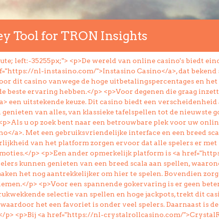
y Tool for TRON Insights
oor elke speler. De klanttevredenheid is hier een topprioriteit, wat blijkt uit de uitstekende klantenservice.</p> <p><a href="https://monixbet-nederland.nl/">MonixBet Casino</a> is een andere uitstekende keuze voor wie op zoek is naar kwaliteit en betrouwbaarheid. Dit casino biedt een gebruiksvriendelijke interface en een indrukwekkende selectie van spellen. De bonussen zijn lucratief en de uitbetalingen zijn snel, wat essentieel is voor een aangename spelervaring. De legaliteit van het casino zorgt ervoor dat spelers altijd met vertrouwen kunnen inzetten.</p> <p>Bij het <a href="https://crystalrollcasino-nederland.nl/">CrystalRoll Casino</a> worden spelers ondergedompeld in een wereld van luxe en opwinding. Het casino is trots op zijn brede scala aan spellen en hoge uitbetalingspercentages. De bonussen en promoties zijn ontworpen om spelers te belonen voor hun loyaliteit. Bovendien zorgt de uitstekende klantenservice ervoor dat elke speler een probleemloze ervaring heeft.</p> <p>Voor degenen die de voorkeur geven aan een diversiteit aan spellen, is <a href="https://nl-1redcasino.com/">1Red Casino</a> de plek om te zijn. Het casino biedt een uitgebreide selectie van spellen, van klassieke slots tot live dealer games. Spelers worden aangetrokken door de genereuze bonussen en de eerlijke spelvoorwaarden. De veilige en legale omgeving van het casino maakt het een vertrouwde keuze voor velen.</p> <p>Ervaren gokkers waarderen <a href="https://happyspins-nederland.com/">Happy Spins Casino</a> om zijn consistente kwaliteit en betrouwbaarheid. Het casino biedt een breed scala aan spellen, waaronder innovatieve slots en klassieke tafelspellen. De bonussen en promoties zijn royaal en gericht op het maximaliseren van de winstkansen voor spelers. Bovendien zorgt de klantenservice ervoor dat alle vragen snel en efficiënt worden afgehandeld.</p> <p><a href="https://nl-spinstarcasino.com/">SpinStar Casino</a> is een platform dat bekend staat om zijn avontuurlijke en spannende speelervaringen. Spelers kunnen genieten van een breed scala aan spellen, van traditionele gokkasten tot moderne videoslots. De bonussen maken het nog aantrekkelijker om te spelen en de uitbetalingen zijn snel, wat bijdraagt aan een positieve spelervaring. De legale status van het casino zorgt ervoor dat spelers altijd veilig kunnen gokken.</p> <p>Bij <a href="https://millionerr-casino.nl/">Millioner Casino</a> worden spelers verwelkomd in een wereld van luxe en hoge inzetten. Het casino biedt een indrukwekkend aantal spellen en beloningen voor zowel nieuwe als ervaren spelers. De bonussen zijn ontworpen om de spelervaring te verrijken en de winstmogelijkheden te vergroten. De klantgerichte aanpak van het casino zorgt ervoor dat elke speler een uitstekende service ontvangt.</p> <p><a href="https://nl-spindog.com/">SpinDog Casino</a> biedt een dynamische en opwindende omgeving voor gokliefhebbers. Het casino heeft een breed scala aan spellen, van klassieke slots tot innovatieve nieuwe releases. De bonussen en promoties zijn ruimhartig, wat het aantrekkelijk maakt voor zowel nieuwe als ervaren spelers. De inzetopties zijn talrijk, waardoor spelers de vrijheid hebben om hun strategie te kiezen.</p> <p>Ervaren spelers die op zoek zijn naar een unieke gokervaring kiezen vaak voor <a href="https://betblasts-nl.nl/">BetBlast Casino</a>. Met een breed scala aan spellen en aantrekkelijke bonussen biedt dit casino een meeslepende ervaring. De klanttevredenheid is een topprioriteit, en de klantenservice is altijd beschikbaar om te helpen. De legale status van het casino zorgt ervoor dat spelers met vertrouwen kunnen inzetten.</p> <p>Voor spelers die willen inzetten op zowel geluk als strategie, is <a href="https://nl-pokobet.com/">Pokobet Casino</a> een uitstekende keuze. Het casino biedt een gevarieerd aanbod van spellen, waaronder poker en slots. De bonussen zijn ontworpen om de spelervaring te verbeteren en de winkansen te vergroten. De klantenservice is professioneel en behulpzaam, wat bijdraagt aan een prettige speelervaring.</p> <p><a href="https://nl-slotmonkey.com/">SlotMonkey Casino</a> biedt een