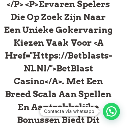
Contacta via whatsapp