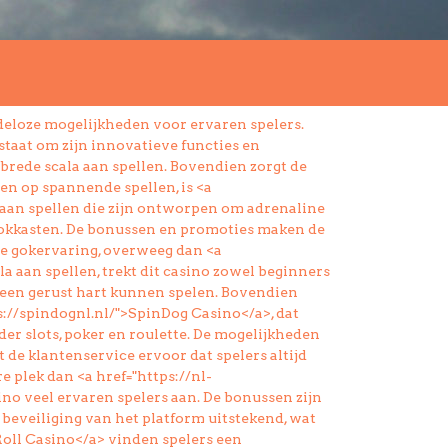
 ongeëvenaarde gokervaring voor spelers die op zoek zijn naar spanning en avontuur. Het casino heeft een breed scala aan spellen en royale bonussen, wat het aantrekkelijk maakt voor een breed publiek. De inzetmogelijkheden zijn divers, waardoor spelers hun strategie kunnen aanpassen aan hun voorkeuren. De legale status van het casino zorgt voor een veilige speelomgeving.</p> <p>Bij <a href="https://lizaronl.nl/">Lizaro Casino</a> kunnen spelers genieten van een innovatieve en spannende spelervaring. Het casino biedt een breed scala aan spellen en genereuze bonussen die het aantrekkelijk maken voor zowel nieuwe als ervaren spelers. De klanttevredenheid is hier een topprioriteit, en de klantenservice staat altijd klaar om te helpen. De legale status van het casino zorgt ervoor dat spelers met een gerust hart kunnen inzetten.</p> <p><a href="https://holy-luck-nl.nl/">Holy Luck Casino</a> biedt spelers een ongeëvenaarde gokervaring met een breed scala aan spellen en royale bonussen. Het casino trekt zowel nieuwe als ervaren spelers aan met zijn aantrekkelijke promoties en hoge uitbetalingspercentages. De klanttevredenheid is een topprioriteit, en de klantenservice is altijd beschikbaar om te helpen. De legale status van het casino zorgt ervoor dat spelers met vertrouwen kunnen inzetten.</p> <p>Voor degenen die willen genieten van een unieke gokervaring is <a href="https://nl-betory.com/">Betory Casino</a> de ideale keuze. Het casino biedt een breed scala aan spellen en aantrekkelijke bonussen die zijn ontworpen om de spelervaring te verbeteren. De klanttevredenheid is hier een topprioriteit, en de klantenservice is altijd beschikbaar om te helpen. De legale status van het casino zorgt ervoor dat spelers met een gerust hart kunnen inzetten.</p> <p>Bij <a href="https://nl-betblast.com/">BetBlast Casino</a> kunnen spelers genieten van een spannende en lonende gokervaring. Het casino biedt een breed scala aan spellen en royale bonussen die het aantrekkelijk maken voor zowel nieuwe als ervaren spelers. De klanttevredenheid is een topprioriteit, en de klantenservice is altijd beschikbaar om te helpen. De legale status van het casino zorgt ervoor dat spelers met vertrouwen kunnen inzetten.</p> <p><a href="https://nl-slotrushcasino.com/">SlotRush Casino</a> biedt een ongeëvenaarde gokervaring voor spelers die op zoek zijn naar spanning en avontuur. Het casino heeft een breed scala aan spellen en royale bonussen, wat het aantrekkelijk maakt voor een breed publiek. De inzetmogelijkheden zijn divers, waardoor spelers hun strategie kunnen aanpassen aan hun voorkeuren. De legale status van het casino zorgt voor een veilige speelomgeving.</p> <p>Bij <a href="https://nl-holyluck.com/">HolyLuck Casino</a> kunnen spelers genieten van een innovatieve en spannende spelervar