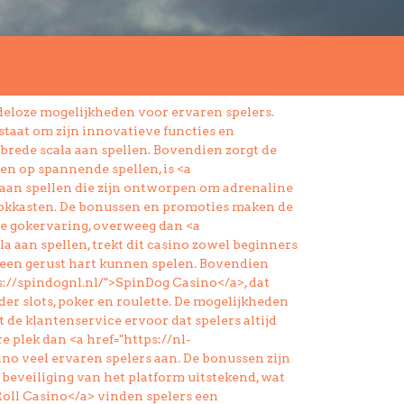
 ongeëvenaarde gokervaring voor spelers die op zoek zijn naar spanning en avontuur. Het casino heeft een breed scala aan spellen en royale bonussen, wat het aantrekkelijk maakt voor een breed publiek. De inzetmogelijkheden zijn divers, waardoor spelers hun strategie kunnen aanpassen aan hun voorkeuren. De legale status van het casino zorgt voor een veilige speelomgeving.</p> <p>Bij <a href="https://lizaronl.nl/">Lizaro Casino</a> kunnen spelers genieten van een innovatieve en spannende spelervaring. Het casino biedt een breed scala aan spellen en genereuze bonussen die het aantrekkelijk maken voor zowel nieuwe als ervaren spelers. De klanttevredenheid is hier een topprioriteit, en de klantenservice staat altijd klaar om te helpen. De legale status van het casino zorgt ervoor dat spelers met een gerust hart kunnen inzetten.</p> <p><a href="https://holy-luck-nl.nl/">Holy Luck Casino</a> biedt spelers een ongeëvenaarde gokervaring met een breed scala aan spellen en royale bonussen. Het casino trekt zowel nieuwe als ervaren spelers aan met zijn aantrekkelijke promoties en hoge uitbetalingspercentages. De klanttevredenheid is een topprioriteit, en de klantenservice is altijd beschikbaar om te helpen. De legale status van het casino zorgt ervoor dat spelers met vertrouwen kunnen inzetten.</p> <p>Voor degenen die willen genieten van een unieke gokervaring is <a href="https://nl-betory.com/">Betory Casino</a> de ideale keuze. Het casino biedt een breed scala aan spellen en aantrekkelijke bonussen die zijn ontworpen om de spelervaring te verbeteren. De klanttevredenheid is hier een topprioriteit, en de klantenservice is altijd beschikbaar om te helpen. De legale status van het casino zorgt ervoor dat spelers met een gerust hart kunnen inzetten.</p> <p>Bij <a href="https://nl-betblast.com/">BetBlast Casino</a> kunnen spelers genieten van een spannende en lonende gokervaring. Het casino biedt een breed scala aan spellen en royale bonussen die het aantrekkelijk maken voor zowel nieuwe als ervaren spelers. De klanttevredenheid is een topprioriteit, en de klantenservice is altijd beschikbaar om te helpen. De legale status van het casino zorgt ervoor dat spelers met vertrouwen kunnen inzetten.</p> <p><a href="https://nl-slotrushcasino.com/">SlotRush Casino</a> biedt een ongeëvenaarde gokervaring voor spelers die op zoek zijn naar spanning en avontuur. Het casino heeft een breed scala aan spellen en royale bonussen, wat het aantrekkelijk maakt voor een breed publiek. De inzetmogelijkheden zijn divers, waardoor spelers hun strategie kunnen aanpassen aan hun voorkeuren. De legale status van het casino zorgt voor een veilige speelomgeving.</p> <p>Bij <a href="https://nl-holyluck.com/">HolyLuck Casino</a> kunnen spelers genieten van een innovatieve en spannende spelervar