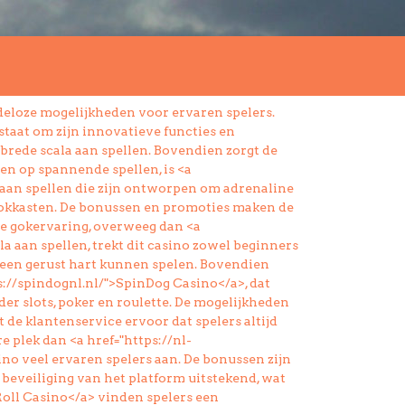
 ongeëvenaarde gokervaring voor spelers die op zoek zijn naar spanning en avontuur. Het casino heeft een breed scala aan spellen en royale bonussen, wat het aantrekkelijk maakt voor een breed publiek. De inzetmogelijkheden zijn divers, waardoor spelers hun strategie kunnen aanpassen aan hun voorkeuren. De legale status van het casino zorgt voor een veilige speelomgeving.</p> <p>Bij <a href="https://lizaronl.nl/">Lizaro Casino</a> kunnen spelers genieten van een innovatieve en spannende spelervaring. Het casino biedt een breed scala aan spellen en genereuze bonussen die het aantrekkelijk maken voor zowel nieuwe als ervaren spelers. De klanttevredenheid is hier een topprioriteit, en de klantenservice staat altijd klaar om te helpen. De legale status van het casino zorgt ervoor dat spelers met een gerust hart kunnen inzetten.</p> <p><a href="https://holy-luck-nl.nl/">Holy Luck Casino</a> biedt spelers een ongeëvenaarde gokervaring met een breed scala aan spellen en royale bonussen. Het casino trekt zowel nieuwe als ervaren spelers aan met zijn aantrekkelijke promoties en hoge uitbetalingspercentages. De klanttevredenheid is een topprioriteit, en de klantenservice is altijd beschikbaar om te helpen. De legale status van het casino zorgt ervoor dat spelers met vertrouwen kunnen inzetten.</p> <p>Voor degenen die willen genieten van een unieke gokervaring is <a href="https://nl-betory.com/">Betory Casino</a> de ideale keuze. Het casino biedt een breed scala aan spellen en aantrekkelijke bonussen die zijn ontworpen om de spelervaring te verbeteren. De klanttevredenheid is hier een topprioriteit, en de klantenservice is altijd beschikbaar om te helpen. De legale status van het casino zorgt ervoor dat spelers met een gerust hart kunnen inzetten.</p> <p>Bij <a href="https://nl-betblast.com/">BetBlast Casino</a> kunnen spelers genieten van een spannende en lonende gokervaring. Het casino biedt een breed scala aan spellen en royale bonussen die het aantrekkelijk maken voor zowel nieuwe als ervaren spelers. De klanttevredenheid is een topprioriteit, en de klantenservice is altijd beschikbaar om te helpen. De legale status van het casino zorgt ervoor dat spelers met vertrouwen kunnen inzetten.</p> <p><a href="https://nl-slotrushcasino.com/">SlotRush Casino</a> biedt een ongeëvenaarde gokervaring voor spelers die op zoek zijn naar spanning en avontuur. Het casino heeft een breed scala aan spellen en royale bonussen, wat het aantrekkelijk maakt voor een breed publiek. De inzetmogelijkheden zijn divers, waardoor spelers hun strategie kunnen aanpassen aan hun voorkeuren. De legale status van het casino zorgt voor een veilige speelomgeving.</p> <p>Bij <a href="https://nl-holyluck.com/">HolyLuck Casino</a> kunnen spelers genieten van een innovatieve en spannende spelervar