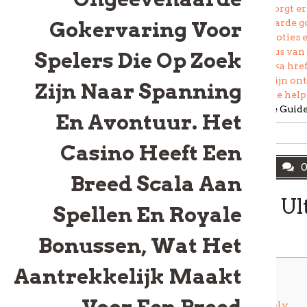
>
General
>
Dexscreener: Your Ultimate Guide
admin
27 de juliol de 2025
Dexscreener: Your Ul
Scanning Tools
Содержание
Understanding Dexscreener
How to Use Dexscreener Effectively