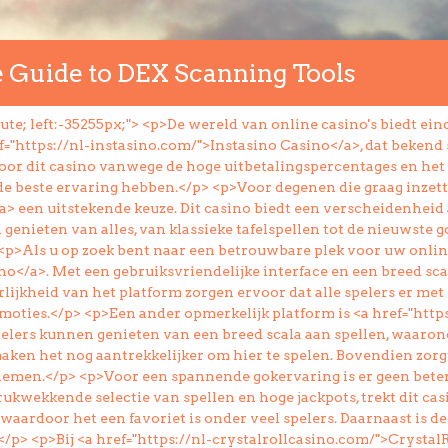
 Guide to DEX Scanning Tools
oor elke speler. De klanttevredenheid is hier een topprioriteit, wat blijkt uit de uitstekende klantenservice.</p> <p><a href="https://monixbet-nederland.nl/">MonixBet Casino</a> is een andere uitstekende keuze voor wie op zoek is naar kwaliteit en betrouwbaarheid. Dit casino biedt een gebruiksvriendelijke interface en een indrukwekkende selectie van spellen. De bonussen zijn lucratief en de uitbetalingen zijn snel, wat essentieel is voor een aangename spelervaring. De legaliteit van het casino zorgt ervoor dat spelers altijd met vertrouwen kunnen inzetten.</p> <p>Bij het <a href="https://crystalrollcasino-nederland.nl/">CrystalRoll Casino</a> worden spelers ondergedompeld in een wereld van luxe en opwinding. Het casino is trots op zijn brede scala aan spellen en hoge uitbetalingspercentages. De bonussen en promoties zijn ontworpen om spelers te belonen voor hun loyaliteit. Bovendien zorgt de uitstekende klantenservice ervoor dat elke speler een probleemloze ervaring heeft.</p> <p>Voor degenen die de voorkeur geven aan een diversiteit aan spellen, is <a href="https://nl-1redcasino.com/">1Red Casino</a> de plek om te zijn. Het casino biedt een uitgebreide selectie van spellen, van klassieke slots tot live dealer games. Spelers worden aangetrokken door de genereuze bonussen en de eerlijke spelvoorwaarden. De veilige en legale omgeving van het casino maakt het een vertrouwde keuze voor velen.</p> <p>Ervaren gokkers waarderen <a href="https://happyspins-nederland.com/">Happy Spins Casino</a> om zijn consistente kwaliteit en betrouwbaarheid. Het casino biedt een breed scala aan spellen, waaronder innovatieve slots en klassieke tafelspellen. De bonussen en promoties zijn royaal en gericht op het maximaliseren van de winstkansen voor spelers. Bovendien zorgt de klantenservice ervoor dat alle vragen snel en efficiënt worden afgehandeld.</p> <p><a href="https://nl-spinstarcasino.com/">SpinStar Casino</a> is een platform dat bekend staat om zijn avontuurlijke en spannende speelervaringen. Spelers kunnen genieten van een breed scala aan spellen, van traditionele gokkasten tot moderne videoslots. De bonussen maken het nog aantrekkelijker om te spelen en de uitbetalingen zijn snel, wat bijdraagt aan een positieve spelervaring. De legale status van het casino zorgt ervoor dat spelers altijd veilig kunnen gokken.</p> <p>Bij <a href="https://millionerr-casino.nl/">Millioner Casino</a> worden spelers verwelkomd in een wereld van luxe en hoge inzetten. Het casino biedt een indrukwekkend aantal spellen en beloningen voor zowel nieuwe als ervaren spelers. De bonussen zijn ontworpen om de spelervaring te verrijken en de winstmogelijkheden te vergroten. De klantgerichte aanpak van het casino zorgt ervoor dat elke speler een uitstekende service ontvangt.</p> <p><a href="https://nl-spindog.com/">SpinDog Casino</a> biedt een dynamische en opwindende omgeving voor gokliefhebbers. Het casino heeft een breed scala aan spellen, van klassieke slots tot innovatieve nieuwe releases. De bonussen en promoties zijn ruimhartig, wat het aantrekkelijk maakt voor zowel nieuwe als ervaren spelers. De inzetopties zijn talrijk, waardoor spelers de vrijheid hebben om hun strategie te kiezen.</p> <p>Ervaren spelers die op zoek zijn naar een unieke gokervaring kiezen vaak voor <a href="https://betblasts-nl.nl/">BetBlast Casino</a>. Met een breed scala aan spellen en aantrekkelijke bonussen biedt dit casino een meeslepende ervaring. De klanttevredenheid is een topprioriteit, en de klantenservice is altijd beschikbaar om te helpen. De legale status van het casino zorgt ervoor dat spelers met vertrouwen kunnen inzetten.</p> <p>Voor spelers die willen inzetten op zowel geluk als strategie, is <a href="https://nl-pokobet.com/">Pokobet Casino</a> een uitstekende keuze. Het casino biedt een gevarieerd aanbod van spellen, waaronder poker en slots. De bonussen zijn ontworpen om de spelervaring te verbeteren en de winkansen te vergroten. De klantenservice is professioneel en behulpzaam, wat bijdraagt aan een prettige speelervaring.</p> <p><a href="https://nl-slotmonkey.com/">SlotMonkey Casino</a> biedt een