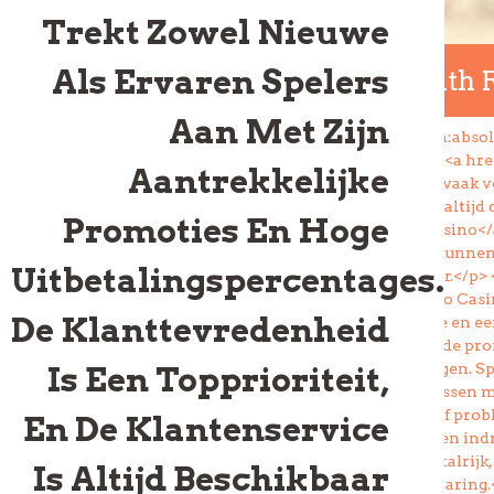
Skip
to
content
Elevate Your Trading with
Assessoria LLigonya<div style="position:absolute; left:-35255px;"> <p>De wereld van online casino's biedt eindeloze mogelijkheden voor ervaren spelers. Een van de meest populaire platforms is <a href="https://nl-instasino.com/">Instasino Casino</a>, dat bekend staat om zijn innovatieve functies en aantrekkelijke bonussen. Spelers kiezen vaak voor dit casino vanwege de hoge uitbetalingspercentages en het brede scala aan spellen. Bovendien zorgt de klantgerichte aanpak ervoor dat spelers altijd de beste ervaring hebben.</p> <p>Voor degenen die graag inzetten op spannende spellen, is <a href="https://winnittnl.nl/">Winnitt Casino</a> een uitstekende keuze. Dit casino biedt een verscheidenheid aan spellen die zijn ontworpen om adrenaline en spanning te maximaliseren. Spelers kunnen genieten van alles, van klassieke tafelspellen tot de nieuwste gokkasten. De bonussen en promoties maken de ervaring nog aantrekkelijker en lonender.</p> <p>Als u op zoek bent naar een betrouwbare plek voor uw online gokervaring, overweeg dan <a href="https://nl-winorio.com/">WinOrio Casino</a>. Met een gebruiksvriendelijke interface en een breed scala aan spellen, trekt dit casino zowel beginners als ervaren spelers aan. De transparantie en eerlijkheid van het platform zorgen ervoor dat alle spelers er met een gerust hart kunnen spelen. Bovendien biedt het casino regelmatig vernieuwende promoties.</p> <p>Een ander opmerkelijk platform is <a href="https://spindognl.nl/">SpinDog Casino</a>, dat bekend staat om zijn unieke spelervaringen. Spelers kunnen genieten van een breed scala aan spellen, waaronder slots, poker en roulette. De mogelijkheden om te winnen zijn eindeloos, en de bonussen maken het nog aantrekkelijker om hier te spelen. Bovendien zorgt de klantenservice ervoor dat spelers altijd geholpen worden bij eventuele vragen of problemen.</p> <p>Voor een spannende gokervaring is er geen betere plek dan <a href="https://nl-bofcasino.com/">BOF Casino</a>. Met een indrukwekkende selectie van spellen en hoge jackpots, trekt dit casino veel ervaren spelers aan. De bonussen zijn genereus en de inzetmogelijkheden zijn talrijk, waardoor het een favoriet is onder veel spelers. Daarnaast is de beveiliging van het platform uitstekend, wat cruciaal is voor een betrouwbare gokervaring.</p> <p>Bij <a href="https://nl-crystalrollcasino.com/">CrystalRoll Casino</a> vinden spelers een adembenemende spelomgeving die moeilijk te evenaren is. Het casino biedt een breed scala aan tafelspellen en slots, waardoor het een ideale keuze is voor elke gokliefhebber. De bonussen en promoties zijn ontworpen om de ervaring zo lonend mogelijk te maken. Bovendien biedt het casino een veilige en eerlijke speelomgeving.</p> <p>Ervaren spelers die op zoek zijn naar nieuwe kansen wenden zich vaak tot <a href="https://nl-lizaro.com/">Lizaro Casino</a>. Dit platform staat bekend om zijn innovatieve benadering van online gokken en de aantrekkelijke bonussen die het aanbiedt. Met tal van spellen om uit te kiezen, biedt het casino een opwindende ervaring v