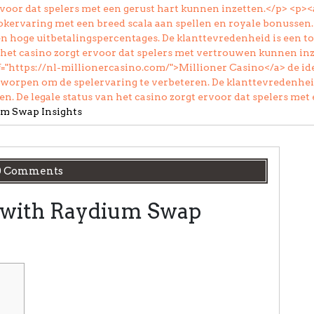
um Swap Insights
0 Comments
g with Raydium Swap