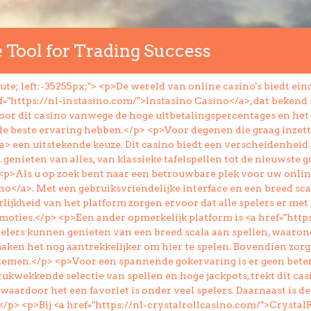
 Tool for Trading Success
oor elke speler. De klanttevredenheid is hier een topprioriteit, wat blijkt uit de uitstekende klantenservice.</p> <p><a href="https://monixbet-nederland.nl/">MonixBet Casino</a> is een andere uitstekende keuze voor wie op zoek is naar kwaliteit en betrouwbaarheid. Dit casino biedt een gebruiksvriendelijke interface en een indrukwekkende selectie van spellen. De bonussen zijn lucratief en de uitbetalingen zijn snel, wat essentieel is voor een aangename spelervaring. De legaliteit van het casino zorgt ervoor dat spelers altijd met vertrouwen kunnen inzetten.</p> <p>Bij het <a href="https://crystalrollcasino-nederland.nl/">CrystalRoll Casino</a> worden spelers ondergedompeld in een wereld van luxe en opwinding. Het casino is trots op zijn brede scala aan spellen en hoge uitbetalingspercentages. De bonussen en promoties zijn ontworpen om spelers te belonen voor hun loyaliteit. Bovendien zorgt de uitstekende klantenservice ervoor dat elke speler een probleemloze ervaring heeft.</p> <p>Voor degenen die de voorkeur geven aan een diversiteit aan spellen, is <a href="https://nl-1redcasino.com/">1Red Casino</a> de plek om te zijn. Het casino biedt een uitgebreide selectie van spellen, van klassieke slots tot live dealer games. Spelers worden aangetrokken door de genereuze bonussen en de eerlijke spelvoorwaarden. De veilige en legale omgeving van het casino maakt het een vertrouwde keuze voor velen.</p> <p>Ervaren gokkers waarderen <a href="https://happyspins-nederland.com/">Happy Spins Casino</a> om zijn consistente kwaliteit en betrouwbaarheid. Het casino biedt een breed scala aan spellen, waaronder innovatieve slots en klassieke tafelspellen. De bonussen en promoties zijn royaal en gericht op het maximaliseren van de winstkansen voor spelers. Bovendien zorgt de klantenservice ervoor dat alle vragen snel en efficiënt worden afgehandeld.</p> <p><a href="https://nl-spinstarcasino.com/">SpinStar Casino</a> is een platform dat bekend staat om zijn avontuurlijke en spannende speelervaringen. Spelers kunnen genieten van een breed scala aan spellen, van traditionele gokkasten tot moderne videoslots. De bonussen maken het nog aantrekkelijker om te spelen en de uitbetalingen zijn snel, wat bijdraagt aan een positieve spelervaring. De legale status van het casino zorgt ervoor dat spelers altijd veilig kunnen gokken.</p> <p>Bij <a href="https://millionerr-casino.nl/">Millioner Casino</a> worden spelers verwelkomd in een wereld van luxe en hoge inzetten. Het casino biedt een indrukwekkend aantal spellen en beloningen voor zowel nieuwe als ervaren spelers. De bonussen zijn ontworpen om de spelervaring te verrijken en de winstmogelijkheden te vergroten. De klantgerichte aanpak van het casino zorgt ervoor dat elke speler een uitstekende service ontvangt.</p> <p><a href="https://nl-spindog.com/">SpinDog Casino</a> biedt een dynamische en opwindende omgeving voor gokliefhebbers. Het casino heeft een breed scala aan spellen, van klassieke slots tot innovatieve nieuwe releases. De bonussen en promoties zijn ruimhartig, wat het aantrekkelijk maakt voor zowel nieuwe als ervaren spelers. De inzetopties zijn talrijk, waardoor spelers de vrijheid hebben om hun strategie te kiezen.</p> <p>Ervaren spelers die op zoek zijn naar een unieke gokervaring kiezen vaak voor <a href="https://betblasts-nl.nl/">BetBlast Casino</a>. Met een breed scala aan spellen en aantrekkelijke bonussen biedt dit casino een meeslepende ervaring. De klanttevredenheid is een topprioriteit, en de klantenservice is altijd beschikbaar om te helpen. De legale status van het casino zorgt ervoor dat spelers met vertrouwen kunnen inzetten.</p> <p>Voor spelers die willen inzetten op zowel geluk als strategie, is <a href="https://nl-pokobet.com/">Pokobet Casino</a> een uitstekende keuze. Het casino biedt een gevarieerd aanbod van spellen, waaronder poker en slots. De bonussen zijn ontworpen om de spelervaring te verbeteren en de winkansen te vergroten. De klantenservice is professioneel en behulpzaam, wat bijdraagt aan een prettige speelervaring.</p> <p><a href="https://nl-slotmonkey.com/">SlotMonkey Casino</a> biedt een