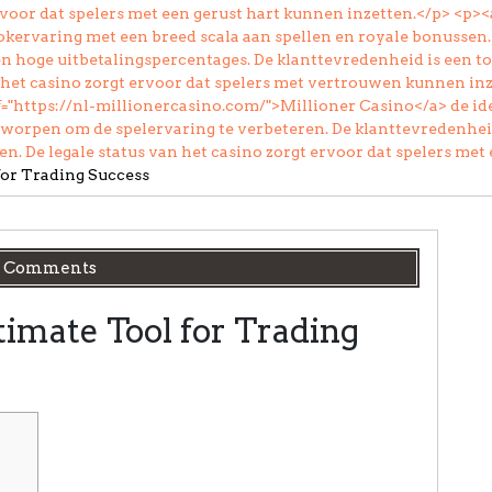
for Trading Success
 Comments
imate Tool for Trading