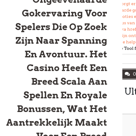
>
General
>
Dexscreener: Your Ultimate Tool 
admin
22 de juliol de 2025
0
Dexscreener: Your Ult
Success
Содержание
Introduction to Dexscreener
Key Features of Dexscreener