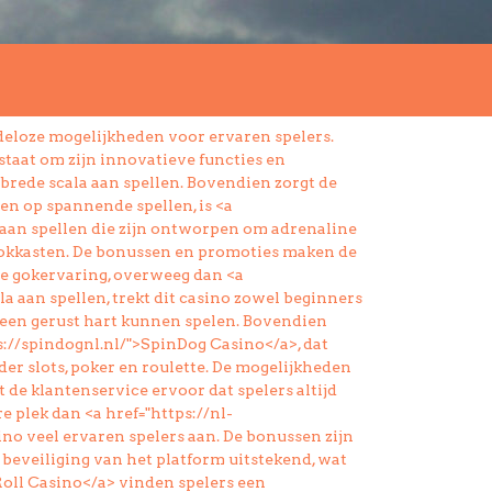
 ongeëvenaarde gokervaring voor spelers die op zoek zijn naar spanning en avontuur. Het casino heeft een breed scala aan spellen en royale bonussen, wat het aantrekkelijk maakt voor een breed publiek. De inzetmogelijkheden zijn divers, waardoor spelers hun strategie kunnen aanpassen aan hun voorkeuren. De legale status van het casino zorgt voor een veilige speelomgeving.</p> <p>Bij <a href="https://lizaronl.nl/">Lizaro Casino</a> kunnen spelers genieten van een innovatieve en spannende spelervaring. Het casino biedt een breed scala aan spellen en genereuze bonussen die het aantrekkelijk maken voor zowel nieuwe als ervaren spelers. De klanttevredenheid is hier een topprioriteit, en de klantenservice staat altijd klaar om te helpen. De legale status van het casino zorgt ervoor dat spelers met een gerust hart kunnen inzetten.</p> <p><a href="https://holy-luck-nl.nl/">Holy Luck Casino</a> biedt spelers een ongeëvenaarde gokervaring met een breed scala aan spellen en royale bonussen. Het casino trekt zowel nieuwe als ervaren spelers aan met zijn aantrekkelijke promoties en hoge uitbetalingspercentages. De klanttevredenheid is een topprioriteit, en de klantenservice is altijd beschikbaar om te helpen. De legale status van het casino zorgt ervoor dat spelers met vertrouwen kunnen inzetten.</p> <p>Voor degenen die willen genieten van een unieke gokervaring is <a href="https://nl-betory.com/">Betory Casino</a> de ideale keuze. Het casino biedt een breed scala aan spellen en aantrekkelijke bonussen die zijn ontworpen om de spelervaring te verbeteren. De klanttevredenheid is hier een topprioriteit, en de klantenservice is altijd beschikbaar om te helpen. De legale status van het casino zorgt ervoor dat spelers met een gerust hart kunnen inzetten.</p> <p>Bij <a href="https://nl-betblast.com/">BetBlast Casino</a> kunnen spelers genieten van een spannende en lonende gokervaring. Het casino biedt een breed scala aan spellen en royale bonussen die het aantrekkelijk maken voor zowel nieuwe als ervaren spelers. De klanttevredenheid is een topprioriteit, en de klantenservice is altijd beschikbaar om te helpen. De legale status van het casino zorgt ervoor dat spelers met vertrouwen kunnen inzetten.</p> <p><a href="https://nl-slotrushcasino.com/">SlotRush Casino</a> biedt een ongeëvenaarde gokervaring voor spelers die op zoek zijn naar spanning en avontuur. Het casino heeft een breed scala aan spellen en royale bonussen, wat het aantrekkelijk maakt voor een breed publiek. De inzetmogelijkheden zijn divers, waardoor spelers hun strategie kunnen aanpassen aan hun voorkeuren. De legale status van het casino zorgt voor een veilige speelomgeving.</p> <p>Bij <a href="https://nl-holyluck.com/">HolyLuck Casino</a> kunnen spelers genieten van een innovatieve en spannende spelervar