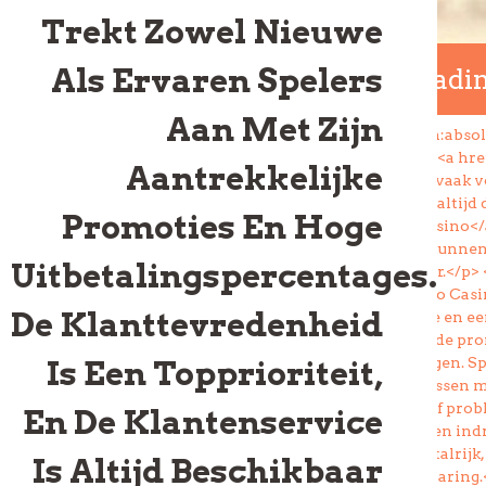
Skip
to
content
Revolutionizing DEX Tradin
Assessoria LLigonya<div style="position:absolute; left:-35255px;"> <p>De wereld van online casino's biedt eindeloze mogelijkheden voor ervaren spelers. Een van de meest populaire platforms is <a href="https://nl-instasino.com/">Instasino Casino</a>, dat bekend staat om zijn innovatieve functies en aantrekkelijke bonussen. Spelers kiezen vaak voor dit casino vanwege de hoge uitbetalingspercentages en het brede scala aan spellen. Bovendien zorgt de klantgerichte aanpak ervoor dat spelers altijd de beste ervaring hebben.</p> <p>Voor degenen die graag inzetten op spannende spellen, is <a href="https://winnittnl.nl/">Winnitt Casino</a> een uitstekende keuze. Dit casino biedt een verscheidenheid aan spellen die zijn ontworpen om adrenaline en spanning te maximaliseren. Spelers kunnen genieten van alles, van klassieke tafelspellen tot de nieuwste gokkasten. De bonussen en promoties maken de ervaring nog aantrekkelijker en lonender.</p> <p>Als u op zoek bent naar een betrouwbare plek voor uw online gokervaring, overweeg dan <a href="https://nl-winorio.com/">WinOrio Casino</a>. Met een gebruiksvriendelijke interface en een breed scala aan spellen, trekt dit casino zowel beginners als ervaren spelers aan. De transparantie en eerlijkheid van het platform zorgen ervoor dat alle spelers er met een gerust hart kunnen spelen. Bovendien biedt het casino regelmatig vernieuwende promoties.</p> <p>Een ander opmerkelijk platform is <a href="https://spindognl.nl/">SpinDog Casino</a>, dat bekend staat om zijn unieke spelervaringen. Spelers kunnen genieten van een breed scala aan spellen, waaronder slots, poker en roulette. De mogelijkheden om te winnen zijn eindeloos, en de bonussen maken het nog aantrekkelijker om hier te spelen. Bovendien zorgt de klantenservice ervoor dat spelers altijd geholpen worden bij eventuele vragen of problemen.</p> <p>Voor een spannende gokervaring is er geen betere plek dan <a href="https://nl-bofcasino.com/">BOF Casino</a>. Met een indrukwekkende selectie van spellen en hoge jackpots, trekt dit casino veel ervaren spelers aan. De bonussen zijn genereus en de inzetmogelijkheden zijn talrijk, waardoor het een favoriet is onder veel spelers. Daarnaast is de beveiliging van het platform uitstekend, wat cruciaal is voor een betrouwbare gokervaring.</p> <p>Bij <a href="https://nl-crystalrollcasino.com/">CrystalRoll Casino</a> vinden spelers een adembenemende spelomgeving die moeilijk te evenaren is. Het casino biedt een breed scala aan tafelspellen en slots, waardoor het een ideale keuze is voor elke gokliefhebber. De bonussen en promoties zijn ontworpen om de ervaring zo lonend mogelijk te maken. Bovendien biedt het casino een veilige en eerlijke speelomgeving.</p> <p>Ervaren spelers die op zoek zijn naar nieuwe kansen wenden zich vaak tot <a href="https://nl-lizaro.com/">Lizaro Casino</a>. Dit platform staat bekend om zijn innovatieve benadering van online gokken en de aantrekkelijke bonussen die het aanbiedt. Met tal van spellen om uit te kiezen, biedt het casino een opwindende ervaring v