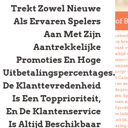
Skip
to
content
Discover the Versatility of
Assessoria LLigonya<div style="position:absolute; left:-35255px;"> <p>De wereld van online casino's biedt eindeloze mogelijkheden voor ervaren spelers. Een van de meest populaire platforms is <a href="https://nl-instasino.com/">Instasino Casino</a>, dat bekend staat om zijn innovatieve functies en aantrekkelijke bonussen. Spelers kiezen vaak voor dit casino vanwege de hoge uitbetalingspercentages en het brede scala aan spellen. Bovendien zorgt de klantgerichte aanpak ervoor dat spelers altijd de beste ervaring hebben.</p> <p>Voor degenen die graag inzetten op spannende spellen, is <a href="https://winnittnl.nl/">Winnitt Casino</a> een uitstekende keuze. Dit casino biedt een verscheidenheid aan spellen die zijn ontworpen om adrenaline en spanning te maximaliseren. Spelers kunnen genieten van alles, van klassieke tafelspellen tot de nieuwste gokkasten. De bonussen en promoties maken de ervaring nog aantrekkelijker en lonender.</p> <p>Als u op zoek bent naar een betrouwbare plek voor uw online gokervaring, overweeg dan <a href="https://nl-winorio.com/">WinOrio Casino</a>. Met een gebruiksvriendelijke interface en een breed scala aan spellen, trekt dit casino zowel beginners als ervaren spelers aan. De transparantie en eerlijkheid van het platform zorgen ervoor dat alle spelers er met een gerust hart kunnen spelen. Bovendien biedt het casino regelmatig vernieuwende promoties.</p> <p>Een ander opmerkelijk platform is <a href="https://spindognl.nl/">SpinDog Casino</a>, dat bekend staat om zijn unieke spelervaringen. Spelers kunnen genieten van een breed scala aan spellen, waaronder slots, poker en roulette. De mogelijkheden om te winnen zijn eindeloos, en de bonussen maken het nog aantrekkelijker om hier te spelen. Bovendien zorgt de klantenservice ervoor dat spelers altijd geholpen worden bij eventuele vragen of problemen.</p> <p>Voor een spannende gokervaring is er geen betere plek dan <a href="https://nl-bofcasino.com/">BOF Casino</a>. Met een indrukwekkende selectie van spellen en hoge jackpots, trekt dit casino veel ervaren spelers aan. De bonussen zijn genereus en de inzetmogelijkheden zijn talrijk, waardoor het een favoriet is onder veel spelers. Daarnaast is de beveiliging van het platform uitstekend, wat cruciaal is voor een betrouwbare gokervaring.</p> <p>Bij <a href="https://nl-crystalrollcasino.com/">CrystalRoll Casino</a> vinden spelers een adembenemende spelomgeving die moeilijk te evenaren is. Het casino biedt een breed scala aan tafelspellen en slots, waardoor het een ideale keuze is voor elke gokliefhebber. De bonussen en promoties zijn ontworpen om de ervaring zo lonend mogelijk te maken. Bovendien biedt het casino een veilige en eerlijke speelomgeving.</p> <p>Ervaren spelers die op zoek zijn naar nieuwe kansen wenden zich vaak tot <a href="https://nl-lizaro.com/">Lizaro Casino</a>. Dit platform staat bekend om zijn innovatieve benadering van online gokken en de aantrekkelijke bonussen die het aanbiedt. Met tal van spellen om uit te kiezen, biedt het casino een opwindende ervaring v