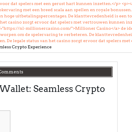
amless Crypto Experience
 Comments
 Wallet: Seamless Crypto