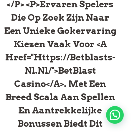
Contacta via whatsapp