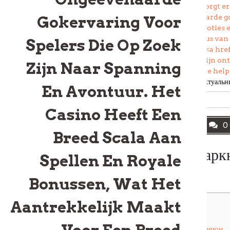
>
General
>
Кракен: ваш гид по даркнету и актуаль
admin
24 de juny de 2025
0
Кракен: ваш гид по дар
2026
Содержание
Что такое Кракен в даркнете?
Как эффективно использовать кракен онион