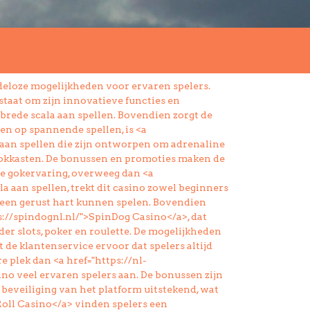
 ongeëvenaarde gokervaring voor spelers die op zoek zijn naar spanning en avontuur. Het casino heeft een breed scala aan spellen en royale bonussen, wat het aantrekkelijk maakt voor een breed publiek. De inzetmogelijkheden zijn divers, waardoor spelers hun strategie kunnen aanpassen aan hun voorkeuren. De legale status van het casino zorgt voor een veilige speelomgeving.</p> <p>Bij <a href="https://lizaronl.nl/">Lizaro Casino</a> kunnen spelers genieten van een innovatieve en spannende spelervaring. Het casino biedt een breed scala aan spellen en genereuze bonussen die het aantrekkelijk maken voor zowel nieuwe als ervaren spelers. De klanttevredenheid is hier een topprioriteit, en de klantenservice staat altijd klaar om te helpen. De legale status van het casino zorgt ervoor dat spelers met een gerust hart kunnen inzetten.</p> <p><a href="https://holy-luck-nl.nl/">Holy Luck Casino</a> biedt spelers een ongeëvenaarde gokervaring met een breed scala aan spellen en royale bonussen. Het casino trekt zowel nieuwe als ervaren spelers aan met zijn aantrekkelijke promoties en hoge uitbetalingspercentages. De klanttevredenheid is een topprioriteit, en de klantenservice is altijd beschikbaar om te helpen. De legale status van het casino zorgt ervoor dat spelers met vertrouwen kunnen inzetten.</p> <p>Voor degenen die willen genieten van een unieke gokervaring is <a href="https://nl-betory.com/">Betory Casino</a> de ideale keuze. Het casino biedt een breed scala aan spellen en aantrekkelijke bonussen die zijn ontworpen om de spelervaring te verbeteren. De klanttevredenheid is hier een topprioriteit, en de klantenservice is altijd beschikbaar om te helpen. De legale status van het casino zorgt ervoor dat spelers met een gerust hart kunnen inzetten.</p> <p>Bij <a href="https://nl-betblast.com/">BetBlast Casino</a> kunnen spelers genieten van een spannende en lonende gokervaring. Het casino biedt een breed scala aan spellen en royale bonussen die het aantrekkelijk maken voor zowel nieuwe als ervaren spelers. De klanttevredenheid is een topprioriteit, en de klantenservice is altijd beschikbaar om te helpen. De legale status van het casino zorgt ervoor dat spelers met vertrouwen kunnen inzetten.</p> <p><a href="https://nl-slotrushcasino.com/">SlotRush Casino</a> biedt een ongeëvenaarde gokervaring voor spelers die op zoek zijn naar spanning en avontuur. Het casino heeft een breed scala aan spellen en royale bonussen, wat het aantrekkelijk maakt voor een breed publiek. De inzetmogelijkheden zijn divers, waardoor spelers hun strategie kunnen aanpassen aan hun voorkeuren. De legale status van het casino zorgt voor een veilige speelomgeving.</p> <p>Bij <a href="https://nl-holyluck.com/">HolyLuck Casino</a> kunnen spelers genieten van een innovatieve en spannende spelervar