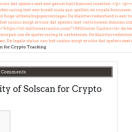
an for Crypto Tracking
 Comments
ity of Solscan for Crypto