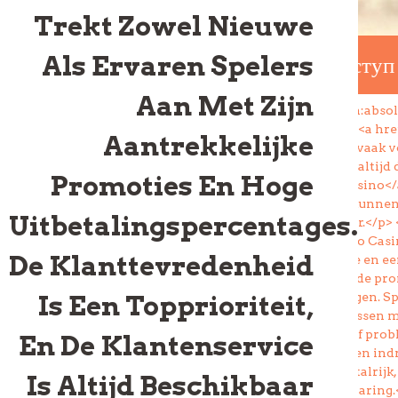
Skip
to
content
Кракен: Ваш надежный доступ 
Assessoria LLigonya<div style="position:absolute; left:-35255px;"> <p>De wereld van online casino's biedt eindeloze mogelijkheden voor ervaren spelers. Een van de meest populaire platforms is <a href="https://nl-instasino.com/">Instasino Casino</a>, dat bekend staat om zijn innovatieve functies en aantrekkelijke bonussen. Spelers kiezen vaak voor dit casino vanwege de hoge uitbetalingspercentages en het brede scala aan spellen. Bovendien zorgt de klantgerichte aanpak ervoor dat spelers altijd de beste ervaring hebben.</p> <p>Voor degenen die graag inzetten op spannende spellen, is <a href="https://winnittnl.nl/">Winnitt Casino</a> een uitstekende keuze. Dit casino biedt een verscheidenheid aan spellen die zijn ontworpen om adrenaline en spanning te maximaliseren. Spelers kunnen genieten van alles, van klassieke tafelspellen tot de nieuwste gokkasten. De bonussen en promoties maken de ervaring nog aantrekkelijker en lonender.</p> <p>Als u op zoek bent naar een betrouwbare plek voor uw online gokervaring, overweeg dan <a href="https://nl-winorio.com/">WinOrio Casino</a>. Met een gebruiksvriendelijke interface en een breed scala aan spellen, trekt dit casino zowel beginners als ervaren spelers aan. De transparantie en eerlijkheid van het platform zorgen ervoor dat alle spelers er met een gerust hart kunnen spelen. Bovendien biedt het casino regelmatig vernieuwende promoties.</p> <p>Een ander opmerkelijk platform is <a href="https://spindognl.nl/">SpinDog Casino</a>, dat bekend staat om zijn unieke spelervaringen. Spelers kunnen genieten van een breed scala aan spellen, waaronder slots, poker en roulette. De mogelijkheden om te winnen zijn eindeloos, en de bonussen maken het nog aantrekkelijker om hier te spelen. Bovendien zorgt de klantenservice ervoor dat spelers altijd geholpen worden bij eventuele vragen of problemen.</p> <p>Voor een spannende gokervaring is er geen betere plek dan <a href="https://nl-bofcasino.com/">BOF Casino</a>. Met een indrukwekkende selectie van spellen en hoge jackpots, trekt dit casino veel ervaren spelers aan. De bonussen zijn genereus en de inzetmogelijkheden zijn talrijk, waardoor het een favoriet is onder veel spelers. Daarnaast is de beveiliging van het platform uitstekend, wat cruciaal is voor een betrouwbare gokervaring.</p> <p>Bij <a href="https://nl-crystalrollcasino.com/">CrystalRoll Casino</a> vinden spelers een adembenemende spelomgeving die moeilijk te evenaren is. Het casino biedt een breed scala aan tafelspellen en slots, waardoor het een ideale keuze is voor elke gokliefhebber. De bonussen en promoties zijn ontworpen om de ervaring zo lonend mogelijk te maken. Bovendien biedt het casino een veilige en eerlijke speelomgeving.</p> <p>Ervaren spelers die op zoek zijn naar nieuwe kansen wenden zich vaak tot <a href="https://nl-lizaro.com/">Lizaro Casino</a>. Dit platform staat bekend om zijn innovatieve benadering van online gokken en de aantrekkelijke bonussen die het aanbiedt. Met tal van spellen om uit te kiezen, biedt het casino een opwindende ervaring v