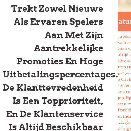
Skip
to
content
Exploring the Unique Featu
Assessoria LLigonya<div style="position:absolute; left:-35255px;"> <p>De wereld van online casino's biedt eindeloze mogelijkheden voor ervaren spelers. Een van de meest populaire platforms is <a href="https://nl-instasino.com/">Instasino Casino</a>, dat bekend staat om zijn innovatieve functies en aantrekkelijke bonussen. Spelers kiezen vaak voor dit casino vanwege de hoge uitbetalingspercentages en het brede scala aan spellen. Bovendien zorgt de klantgerichte aanpak ervoor dat spelers altijd de beste ervaring hebben.</p> <p>Voor degenen die graag inzetten op spannende spellen, is <a href="https://winnittnl.nl/">Winnitt Casino</a> een uitstekende keuze. Dit casino biedt een verscheidenheid aan spellen die zijn ontworpen om adrenaline en spanning te maximaliseren. Spelers kunnen genieten van alles, van klassieke tafelspellen tot de nieuwste gokkasten. De bonussen en promoties maken de ervaring nog aantrekkelijker en lonender.</p> <p>Als u op zoek bent naar een betrouwbare plek voor uw online gokervaring, overweeg dan <a href="https://nl-winorio.com/">WinOrio Casino</a>. Met een gebruiksvriendelijke interface en een breed scala aan spellen, trekt dit casino zowel beginners als ervaren spelers aan. De transparantie en eerlijkheid van het platform zorgen ervoor dat alle spelers er met een gerust hart kunnen spelen. Bovendien biedt het casino regelmatig vernieuwende promoties.</p> <p>Een ander opmerkelijk platform is <a href="https://spindognl.nl/">SpinDog Casino</a>, dat bekend staat om zijn unieke spelervaringen. Spelers kunnen genieten van een breed scala aan spellen, waaronder slots, poker en roulette. De mogelijkheden om te winnen zijn eindeloos, en de bonussen maken het nog aantrekkelijker om hier te spelen. Bovendien zorgt de klantenservice ervoor dat spelers altijd geholpen worden bij eventuele vragen of problemen.</p> <p>Voor een spannende gokervaring is er geen betere plek dan <a href="https://nl-bofcasino.com/">BOF Casino</a>. Met een indrukwekkende selectie van spellen en hoge jackpots, trekt dit casino veel ervaren spelers aan. De bonussen zijn genereus en de inzetmogelijkheden zijn talrijk, waardoor het een favoriet is onder veel spelers. Daarnaast is de beveiliging van het platform uitstekend, wat cruciaal is voor een betrouwbare gokervaring.</p> <p>Bij <a href="https://nl-crystalrollcasino.com/">CrystalRoll Casino</a> vinden spelers een adembenemende spelomgeving die moeilijk te evenaren is. Het casino biedt een breed scala aan tafelspellen en slots, waardoor het een ideale keuze is voor elke gokliefhebber. De bonussen en promoties zijn ontworpen om de ervaring zo lonend mogelijk te maken. Bovendien biedt het casino een veilige en eerlijke speelomgeving.</p> <p>Ervaren spelers die op zoek zijn naar nieuwe kansen wenden zich vaak tot <a href="https://nl-lizaro.com/">Lizaro Casino</a>. Dit platform staat bekend om zijn innovatieve benadering van online gokken en de aantrekkelijke bonussen die het aanbiedt. Met tal van spellen om uit te kiezen, biedt het casino een opwindende ervaring v