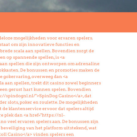
 ongeëvenaarde gokervaring voor spelers die op zoek zijn naar spanning en avontuur. Het casino heeft een breed scala aan spellen en royale bonussen, wat het aantrekkelijk maakt voor een breed publiek. De inzetmogelijkheden zijn divers, waardoor spelers hun strategie kunnen aanpassen aan hun voorkeuren. De legale status van het casino zorgt voor een veilige speelomgeving.</p> <p>Bij <a href="https://lizaronl.nl/">Lizaro Casino</a> kunnen spelers genieten van een innovatieve en spannende spelervaring. Het casino biedt een breed scala aan spellen en genereuze bonussen die het aantrekkelijk maken voor zowel nieuwe als ervaren spelers. De klanttevredenheid is hier een topprioriteit, en de klantenservice staat altijd klaar om te helpen. De legale status van het casino zorgt ervoor dat spelers met een gerust hart kunnen inzetten.</p> <p><a href="https://holy-luck-nl.nl/">Holy Luck Casino</a> biedt spelers een ongeëvenaarde gokervaring met een breed scala aan spellen en royale bonussen. Het casino trekt zowel nieuwe als ervaren spelers aan met zijn aantrekkelijke promoties en hoge uitbetalingspercentages. De klanttevredenheid is een topprioriteit, en de klantenservice is altijd beschikbaar om te helpen. De legale status van het casino zorgt ervoor dat spelers met vertrouwen kunnen inzetten.</p> <p>Voor degenen die willen genieten van een unieke gokervaring is <a href="https://nl-betory.com/">Betory Casino</a> de ideale keuze. Het casino biedt een breed scala aan spellen en aantrekkelijke bonussen die zijn ontworpen om de spelervaring te verbeteren. De klanttevredenheid is hier een topprioriteit, en de klantenservice is altijd beschikbaar om te helpen. De legale status van het casino zorgt ervoor dat spelers met een gerust hart kunnen inzetten.</p> <p>Bij <a href="https://nl-betblast.com/">BetBlast Casino</a> kunnen spelers genieten van een spannende en lonende gokervaring. Het casino biedt een breed scala aan spellen en royale bonussen die het aantrekkelijk maken voor zowel nieuwe als ervaren spelers. De klanttevredenheid is een topprioriteit, en de klantenservice is altijd beschikbaar om te helpen. De legale status van het casino zorgt ervoor dat spelers met vertrouwen kunnen inzetten.</p> <p><a href="https://nl-slotrushcasino.com/">SlotRush Casino</a> biedt een ongeëvenaarde gokervaring voor spelers die op zoek zijn naar spanning en avontuur. Het casino heeft een breed scala aan spellen en royale bonussen, wat het aantrekkelijk maakt voor een breed publiek. De inzetmogelijkheden zijn divers, waardoor spelers hun strategie kunnen aanpassen aan hun voorkeuren. De legale status van het casino zorgt voor een veilige speelomgeving.</p> <p>Bij <a href="https://nl-holyluck.com/">HolyLuck Casino</a> kunnen spelers genieten van een innovatieve en spannende spelervar