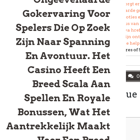
>
General
>
Exploring the Unique Features of
admin
17 de maig de 2025
0
Exploring the Unique 
DEX Traders
Table of Contents
Introduction to Sushiswap
Key Features of Sushiswap DEX