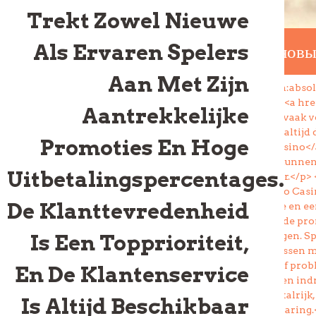
Skip
to
content
Кракен: безопасные онлайновы
Assessoria LLigonya<div style="position:absolute; left:-35255px;"> <p>De wereld van online casino's biedt eindeloze mogelijkheden voor ervaren spelers. Een van de meest populaire platforms is <a href="https://nl-instasino.com/">Instasino Casino</a>, dat bekend staat om zijn innovatieve functies en aantrekkelijke bonussen. Spelers kiezen vaak voor dit casino vanwege de hoge uitbetalingspercentages en het brede scala aan spellen. Bovendien zorgt de klantgerichte aanpak ervoor dat spelers altijd de beste ervaring hebben.</p> <p>Voor degenen die graag inzetten op spannende spellen, is <a href="https://winnittnl.nl/">Winnitt Casino</a> een uitstekende keuze. Dit casino biedt een verscheidenheid aan spellen die zijn ontworpen om adrenaline en spanning te maximaliseren. Spelers kunnen genieten van alles, van klassieke tafelspellen tot de nieuwste gokkasten. De bonussen en promoties maken de ervaring nog aantrekkelijker en lonender.</p> <p>Als u op zoek bent naar een betrouwbare plek voor uw online gokervaring, overweeg dan <a href="https://nl-winorio.com/">WinOrio Casino</a>. Met een gebruiksvriendelijke interface en een breed scala aan spellen, trekt dit casino zowel beginners als ervaren spelers aan. De transparantie en eerlijkheid van het platform zorgen ervoor dat alle spelers er met een gerust hart kunnen spelen. Bovendien biedt het casino regelmatig vernieuwende promoties.</p> <p>Een ander opmerkelijk platform is <a href="https://spindognl.nl/">SpinDog Casino</a>, dat bekend staat om zijn unieke spelervaringen. Spelers kunnen genieten van een breed scala aan spellen, waaronder slots, poker en roulette. De mogelijkheden om te winnen zijn eindeloos, en de bonussen maken het nog aantrekkelijker om hier te spelen. Bovendien zorgt de klantenservice ervoor dat spelers altijd geholpen worden bij eventuele vragen of problemen.</p> <p>Voor een spannende gokervaring is er geen betere plek dan <a href="https://nl-bofcasino.com/">BOF Casino</a>. Met een indrukwekkende selectie van spellen en hoge jackpots, trekt dit casino veel ervaren spelers aan. De bonussen zijn genereus en de inzetmogelijkheden zijn talrijk, waardoor het een favoriet is onder veel spelers. Daarnaast is de beveiliging van het platform uitstekend, wat cruciaal is voor een betrouwbare gokervaring.</p> <p>Bij <a href="https://nl-crystalrollcasino.com/">CrystalRoll Casino</a> vinden spelers een adembenemende spelomgeving die moeilijk te evenaren is. Het casino biedt een breed scala aan tafelspellen en slots, waardoor het een ideale keuze is voor elke gokliefhebber. De bonussen en promoties zijn ontworpen om de ervaring zo lonend mogelijk te maken. Bovendien biedt het casino een veilige en eerlijke speelomgeving.</p> <p>Ervaren spelers die op zoek zijn naar nieuwe kansen wenden zich vaak tot <a href="https://nl-lizaro.com/">Lizaro Casino</a>. Dit platform staat bekend om zijn innovatieve benadering van online gokken en de aantrekkelijke bonussen die het aanbiedt. Met tal van spellen om uit te kiezen, biedt het casino een opwindende ervaring v