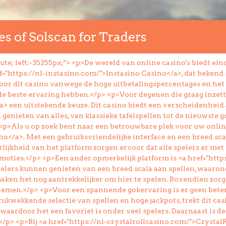
s of Solscan for Traders
oor elke speler. De klanttevredenheid is hier een topprioriteit, wat blijkt uit de uitstekende klantenservice.</p> <p><a href="https://monixbet-nederland.nl/">MonixBet Casino</a> is een andere uitstekende keuze voor wie op zoek is naar kwaliteit en betrouwbaarheid. Dit casino biedt een gebruiksvriendelijke interface en een indrukwekkende selectie van spellen. De bonussen zijn lucratief en de uitbetalingen zijn snel, wat essentieel is voor een aangename spelervaring. De legaliteit van het casino zorgt ervoor dat spelers altijd met vertrouwen kunnen inzetten.</p> <p>Bij het <a href="https://crystalrollcasino-nederland.nl/">CrystalRoll Casino</a> worden spelers ondergedompeld in een wereld van luxe en opwinding. Het casino is trots op zijn brede scala aan spellen en hoge uitbetalingspercentages. De bonussen en promoties zijn ontworpen om spelers te belonen voor hun loyaliteit. Bovendien zorgt de uitstekende klantenservice ervoor dat elke speler een probleemloze ervaring heeft.</p> <p>Voor degenen die de voorkeur geven aan een diversiteit aan spellen, is <a href="https://nl-1redcasino.com/">1Red Casino</a> de plek om te zijn. Het casino biedt een uitgebreide selectie van spellen, van klassieke slots tot live dealer games. Spelers worden aangetrokken door de genereuze bonussen en de eerlijke spelvoorwaarden. De veilige en legale omgeving van het casino maakt het een vertrouwde keuze voor velen.</p> <p>Ervaren gokkers waarderen <a href="https://happyspins-nederland.com/">Happy Spins Casino</a> om zijn consistente kwaliteit en betrouwbaarheid. Het casino biedt een breed scala aan spellen, waaronder innovatieve slots en klassieke tafelspellen. De bonussen en promoties zijn royaal en gericht op het maximaliseren van de winstkansen voor spelers. Bovendien zorgt de klantenservice ervoor dat alle vragen snel en efficiënt worden afgehandeld.</p> <p><a href="https://nl-spinstarcasino.com/">SpinStar Casino</a> is een platform dat bekend staat om zijn avontuurlijke en spannende speelervaringen. Spelers kunnen genieten van een breed scala aan spellen, van traditionele gokkasten tot moderne videoslots. De bonussen maken het nog aantrekkelijker om te spelen en de uitbetalingen zijn snel, wat bijdraagt aan een positieve spelervaring. De legale status van het casino zorgt ervoor dat spelers altijd veilig kunnen gokken.</p> <p>Bij <a href="https://millionerr-casino.nl/">Millioner Casino</a> worden spelers verwelkomd in een wereld van luxe en hoge inzetten. Het casino biedt een indrukwekkend aantal spellen en beloningen voor zowel nieuwe als ervaren spelers. De bonussen zijn ontworpen om de spelervaring te verrijken en de winstmogelijkheden te vergroten. De klantgerichte aanpak van het casino zorgt ervoor dat elke speler een uitstekende service ontvangt.</p> <p><a href="https://nl-spindog.com/">SpinDog Casino</a> biedt een dynamische en opwindende omgeving voor gokliefhebbers. Het casino heeft een breed scala aan spellen, van klassieke slots tot innovatieve nieuwe releases. De bonussen en promoties zijn ruimhartig, wat het aantrekkelijk maakt voor zowel nieuwe als ervaren spelers. De inzetopties zijn talrijk, waardoor spelers de vrijheid hebben om hun strategie te kiezen.</p> <p>Ervaren spelers die op zoek zijn naar een unieke gokervaring kiezen vaak voor <a href="https://betblasts-nl.nl/">BetBlast Casino</a>. Met een breed scala aan spellen en aantrekkelijke bonussen biedt dit casino een meeslepende ervaring. De klanttevredenheid is een topprioriteit, en de klantenservice is altijd beschikbaar om te helpen. De legale status van het casino zorgt ervoor dat spelers met vertrouwen kunnen inzetten.</p> <p>Voor spelers die willen inzetten op zowel geluk als strategie, is <a href="https://nl-pokobet.com/">Pokobet Casino</a> een uitstekende keuze. Het casino biedt een gevarieerd aanbod van spellen, waaronder poker en slots. De bonussen zijn ontworpen om de spelervaring te verbeteren en de winkansen te vergroten. De klantenservice is professioneel en behulpzaam, wat bijdraagt aan een prettige speelervaring.</p> <p><a href="https://nl-slotmonkey.com/">SlotMonkey Casino</a> biedt een