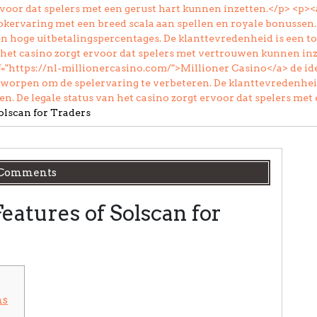
olscan for Traders
 Comments
eatures of Solscan for
ns