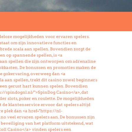
 ongeëvenaarde gokervaring voor spelers die op zoek zijn naar spanning en avontuur. Het casino heeft een breed scala aan spellen en royale bonussen, wat het aantrekkelijk maakt voor een breed publiek. De inzetmogelijkheden zijn divers, waardoor spelers hun strategie kunnen aanpassen aan hun voorkeuren. De legale status van het casino zorgt voor een veilige speelomgeving.</p> <p>Bij <a href="https://lizaronl.nl/">Lizaro Casino</a> kunnen spelers genieten van een innovatieve en spannende spelervaring. Het casino biedt een breed scala aan spellen en genereuze bonussen die het aantrekkelijk maken voor zowel nieuwe als ervaren spelers. De klanttevredenheid is hier een topprioriteit, en de klantenservice staat altijd klaar om te helpen. De legale status van het casino zorgt ervoor dat spelers met een gerust hart kunnen inzetten.</p> <p><a href="https://holy-luck-nl.nl/">Holy Luck Casino</a> biedt spelers een ongeëvenaarde gokervaring met een breed scala aan spellen en royale bonussen. Het casino trekt zowel nieuwe als ervaren spelers aan met zijn aantrekkelijke promoties en hoge uitbetalingspercentages. De klanttevredenheid is een topprioriteit, en de klantenservice is altijd beschikbaar om te helpen. De legale status van het casino zorgt ervoor dat spelers met vertrouwen kunnen inzetten.</p> <p>Voor degenen die willen genieten van een unieke gokervaring is <a href="https://nl-betory.com/">Betory Casino</a> de ideale keuze. Het casino biedt een breed scala aan spellen en aantrekkelijke bonussen die zijn ontworpen om de spelervaring te verbeteren. De klanttevredenheid is hier een topprioriteit, en de klantenservice is altijd beschikbaar om te helpen. De legale status van het casino zorgt ervoor dat spelers met een gerust hart kunnen inzetten.</p> <p>Bij <a href="https://nl-betblast.com/">BetBlast Casino</a> kunnen spelers genieten van een spannende en lonende gokervaring. Het casino biedt een breed scala aan spellen en royale bonussen die het aantrekkelijk maken voor zowel nieuwe als ervaren spelers. De klanttevredenheid is een topprioriteit, en de klantenservice is altijd beschikbaar om te helpen. De legale status van het casino zorgt ervoor dat spelers met vertrouwen kunnen inzetten.</p> <p><a href="https://nl-slotrushcasino.com/">SlotRush Casino</a> biedt een ongeëvenaarde gokervaring voor spelers die op zoek zijn naar spanning en avontuur. Het casino heeft een breed scala aan spellen en royale bonussen, wat het aantrekkelijk maakt voor een breed publiek. De inzetmogelijkheden zijn divers, waardoor spelers hun strategie kunnen aanpassen aan hun voorkeuren. De legale status van het casino zorgt voor een veilige speelomgeving.</p> <p>Bij <a href="https://nl-holyluck.com/">HolyLuck Casino</a> kunnen spelers genieten van een innovatieve en spannende spelervar