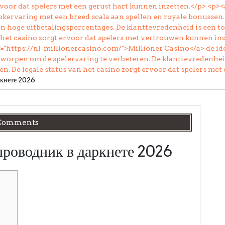
ркнете 2026
Comments
роводник в даркнете 2026