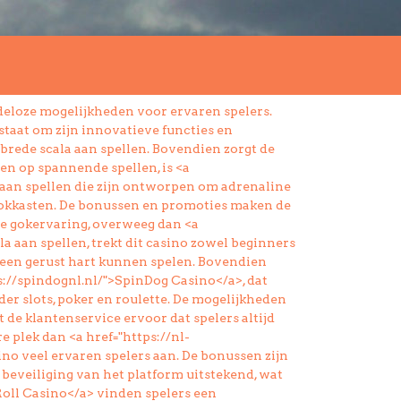
 ongeëvenaarde gokervaring voor spelers die op zoek zijn naar spanning en avontuur. Het casino heeft een breed scala aan spellen en royale bonussen, wat het aantrekkelijk maakt voor een breed publiek. De inzetmogelijkheden zijn divers, waardoor spelers hun strategie kunnen aanpassen aan hun voorkeuren. De legale status van het casino zorgt voor een veilige speelomgeving.</p> <p>Bij <a href="https://lizaronl.nl/">Lizaro Casino</a> kunnen spelers genieten van een innovatieve en spannende spelervaring. Het casino biedt een breed scala aan spellen en genereuze bonussen die het aantrekkelijk maken voor zowel nieuwe als ervaren spelers. De klanttevredenheid is hier een topprioriteit, en de klantenservice staat altijd klaar om te helpen. De legale status van het casino zorgt ervoor dat spelers met een gerust hart kunnen inzetten.</p> <p><a href="https://holy-luck-nl.nl/">Holy Luck Casino</a> biedt spelers een ongeëvenaarde gokervaring met een breed scala aan spellen en royale bonussen. Het casino trekt zowel nieuwe als ervaren spelers aan met zijn aantrekkelijke promoties en hoge uitbetalingspercentages. De klanttevredenheid is een topprioriteit, en de klantenservice is altijd beschikbaar om te helpen. De legale status van het casino zorgt ervoor dat spelers met vertrouwen kunnen inzetten.</p> <p>Voor degenen die willen genieten van een unieke gokervaring is <a href="https://nl-betory.com/">Betory Casino</a> de ideale keuze. Het casino biedt een breed scala aan spellen en aantrekkelijke bonussen die zijn ontworpen om de spelervaring te verbeteren. De klanttevredenheid is hier een topprioriteit, en de klantenservice is altijd beschikbaar om te helpen. De legale status van het casino zorgt ervoor dat spelers met een gerust hart kunnen inzetten.</p> <p>Bij <a href="https://nl-betblast.com/">BetBlast Casino</a> kunnen spelers genieten van een spannende en lonende gokervaring. Het casino biedt een breed scala aan spellen en royale bonussen die het aantrekkelijk maken voor zowel nieuwe als ervaren spelers. De klanttevredenheid is een topprioriteit, en de klantenservice is altijd beschikbaar om te helpen. De legale status van het casino zorgt ervoor dat spelers met vertrouwen kunnen inzetten.</p> <p><a href="https://nl-slotrushcasino.com/">SlotRush Casino</a> biedt een ongeëvenaarde gokervaring voor spelers die op zoek zijn naar spanning en avontuur. Het casino heeft een breed scala aan spellen en royale bonussen, wat het aantrekkelijk maakt voor een breed publiek. De inzetmogelijkheden zijn divers, waardoor spelers hun strategie kunnen aanpassen aan hun voorkeuren. De legale status van het casino zorgt voor een veilige speelomgeving.</p> <p>Bij <a href="https://nl-holyluck.com/">HolyLuck Casino</a> kunnen spelers genieten van een innovatieve en spannende spelervar