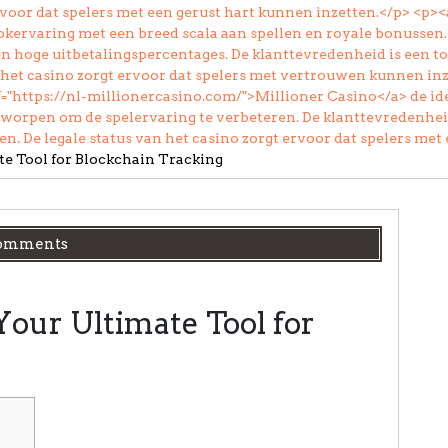
te Tool for Blockchain Tracking
omments
Your Ultimate Tool for