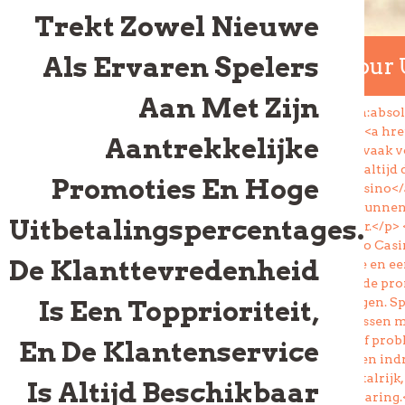
Skip
to
content
Discovering Bscscan: Your 
Assessoria LLigonya<div style="position:absolute; left:-35255px;"> <p>De wereld van online casino's biedt eindeloze mogelijkheden voor ervaren spelers. Een van de meest populaire platforms is <a href="https://nl-instasino.com/">Instasino Casino</a>, dat bekend staat om zijn innovatieve functies en aantrekkelijke bonussen. Spelers kiezen vaak voor dit casino vanwege de hoge uitbetalingspercentages en het brede scala aan spellen. Bovendien zorgt de klantgerichte aanpak ervoor dat spelers altijd de beste ervaring hebben.</p> <p>Voor degenen die graag inzetten op spannende spellen, is <a href="https://winnittnl.nl/">Winnitt Casino</a> een uitstekende keuze. Dit casino biedt een verscheidenheid aan spellen die zijn ontworpen om adrenaline en spanning te maximaliseren. Spelers kunnen genieten van alles, van klassieke tafelspellen tot de nieuwste gokkasten. De bonussen en promoties maken de ervaring nog aantrekkelijker en lonender.</p> <p>Als u op zoek bent naar een betrouwbare plek voor uw online gokervaring, overweeg dan <a href="https://nl-winorio.com/">WinOrio Casino</a>. Met een gebruiksvriendelijke interface en een breed scala aan spellen, trekt dit casino zowel beginners als ervaren spelers aan. De transparantie en eerlijkheid van het platform zorgen ervoor dat alle spelers er met een gerust hart kunnen spelen. Bovendien biedt het casino regelmatig vernieuwende promoties.</p> <p>Een ander opmerkelijk platform is <a href="https://spindognl.nl/">SpinDog Casino</a>, dat bekend staat om zijn unieke spelervaringen. Spelers kunnen genieten van een breed scala aan spellen, waaronder slots, poker en roulette. De mogelijkheden om te winnen zijn eindeloos, en de bonussen maken het nog aantrekkelijker om hier te spelen. Bovendien zorgt de klantenservice ervoor dat spelers altijd geholpen worden bij eventuele vragen of problemen.</p> <p>Voor een spannende gokervaring is er geen betere plek dan <a href="https://nl-bofcasino.com/">BOF Casino</a>. Met een indrukwekkende selectie van spellen en hoge jackpots, trekt dit casino veel ervaren spelers aan. De bonussen zijn genereus en de inzetmogelijkheden zijn talrijk, waardoor het een favoriet is onder veel spelers. Daarnaast is de beveiliging van het platform uitstekend, wat cruciaal is voor een betrouwbare gokervaring.</p> <p>Bij <a href="https://nl-crystalrollcasino.com/">CrystalRoll Casino</a> vinden spelers een adembenemende spelomgeving die moeilijk te evenaren is. Het casino biedt een breed scala aan tafelspellen en slots, waardoor het een ideale keuze is voor elke gokliefhebber. De bonussen en promoties zijn ontworpen om de ervaring zo lonend mogelijk te maken. Bovendien biedt het casino een veilige en eerlijke speelomgeving.</p> <p>Ervaren spelers die op zoek zijn naar nieuwe kansen wenden zich vaak tot <a href="https://nl-lizaro.com/">Lizaro Casino</a>. Dit platform staat bekend om zijn innovatieve benadering van online gokken en de aantrekkelijke bonussen die het aanbiedt. Met tal van spellen om uit te kiezen, biedt het casino een opwindende ervaring v